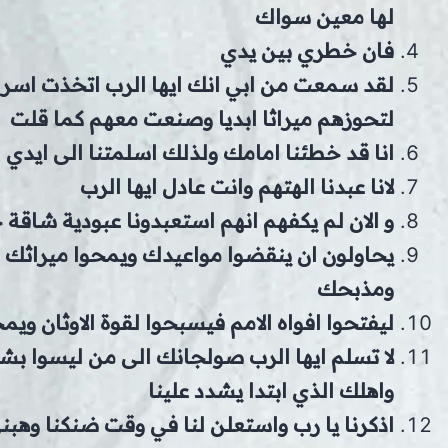
لها معين سواك
فان خطري بين يدي
لقد سمعت من ابي انك ايها الرب اتخذت اسرائ
لتحوزهم ميراثا ابديا وصنعت معهم كما قلت
انا قد خطئنا امامك ولذلك اسلمتنا الى ايدي ا
لانا عبدنا الهتهم وانت عادل ايها الرب
و الان لم يكفهم انهم استعبدونا عبودية شاقة ج
يحاولون ان ينقضوا مواعيدك ويمحوا ميراثك 
ومذبحك
ليفتحوا افواه الامم فيسبحوا لقوة الاوثان ويمج
لا تسلم ايها الرب صولجانك الى من ليسوا بشي
واهلك الذي ابتدا يشدد علينا
اذكرنا يا رب واستعلن لنا في وقت ضنكنا وهبني