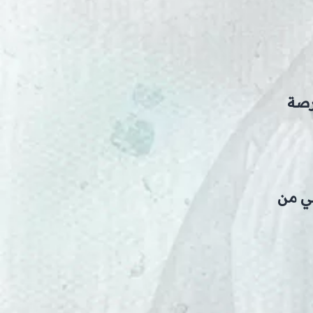
رصة
ني من