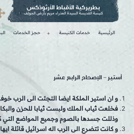
بطريركية الأقباط الأرثوذكس
كنيسة القديسة السيدة العذراء مريم بأرض الجولف
الرئيسية
خدمات الكنيسة
حجز الخدمات
الب
Open
menu
أستير – الإصحاح الرابع عشر
و ان استير الملكة ايضا التجئت الى الرب خو
فخلعت ثياب الملك ولبست ثيابا للحزن والبكاء
وذللت جسدها بالصوم وجميع المواضع التي كا
و كانت تتضرع الى الرب اله اسرائيل قائلة ايه