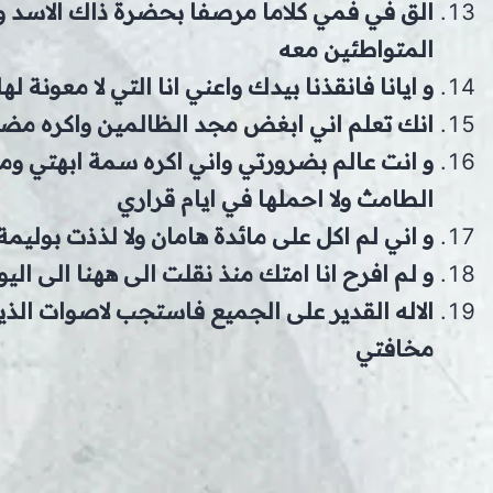
الق في فمي كلاما مرصفا بحضرة ذاك الاسد و
المتواطئين معه
و ايانا فانقذنا بيدك واعني انا التي لا معونة 
انك تعلم اني ابغض مجد الظالمين واكره مضج
و انت عالم بضرورتي واني اكره سمة ابهتي وم
الطامث ولا احملها في ايام قراري
و اني لم اكل على مائدة هامان ولا لذذت بول
و لم افرح انا امتك منذ نقلت الى ههنا الى اليوم 
الاله القدير على الجميع فاستجب لاصوات الذي
مخافتي