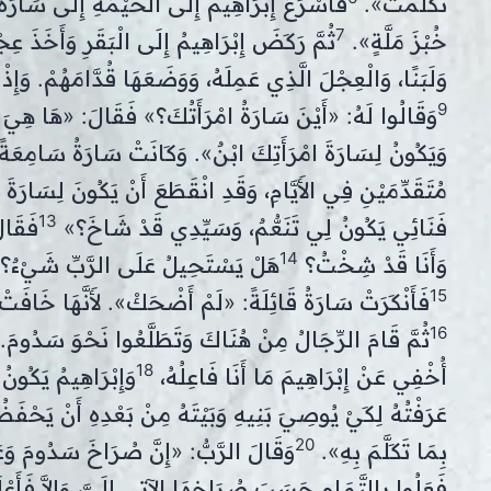
تَكَلَّمْتَ».
فَأَسْرَعَ إِبْرَاهِيمُ إِلَى الْخَيْمَةِ إِلَى سَار
7
خُبْزَ مَلَّةٍ».
ثُمَّ رَكَضَ إِبْرَاهِيمُ إِلَى الْبَقَرِ وَأَخَذَ عِجْ
وَلَبَنًا، وَالْعِجْلَ الَّذِي عَمِلَهُ، وَوَضَعَهَا قُدَّامَهُمْ. وَإِذ
9
وَقَالُوا لَهُ: «أَيْنَ سَارَةُ امْرَأَتُكَ؟» فَقَالَ: «هَا هِي
وَيَكُونُ لِسَارَةَ امْرَأَتِكَ ابْنٌ». وَكَانَتْ سَارَةُ سَامِعَةً 
مُتَقَدِّمَيْنِ فِي الأَيَّامِ، وَقَدِ انْقَطَعَ أَنْ يَكُونَ لِسَارَةَ 
13
فَنَائِي يَكُونُ لِي تَنَعُّمٌ، وَسَيِّدِي قَدْ شَاخَ؟»
فَقَالَ
14
وَأَنَا قَدْ شِخْتُ؟
هَلْ يَسْتَحِيلُ عَلَى الرَّبِّ شَيْءٌ؟ فِ
15
فَأَنْكَرَتْ سَارَةُ قَائِلَةً: «لَمْ أَضْحَكْ». لأَنَّهَا خَافَ
16
ثُمَّ قَامَ الرِّجَالُ مِنْ هُنَاكَ وَتَطَلَّعُوا نَحْوَ سَدُومَ. 
18
أُخْفِي عَنْ إِبْرَاهِيمَ مَا أَنَا فَاعِلُهُ،
وَإِبْرَاهِيمُ يَكُونُ 
عَرَفْتُهُ لِكَيْ يُوصِيَ بَنِيهِ وَبَيْتَهُ مِنْ بَعْدِهِ أَنْ يَحْفَظُوا
20
بِمَا تَكَلَّمَ بِهِ».
وَقَالَ الرَّبُّ: «إِنَّ صُرَاخَ سَدُومَ وَعَ
فَعَلُوا بِالتَّمَامِ حَسَبَ صُرَاخِهَا الآتِي إِلَيَّ، وَإِلاَّ فَأَع