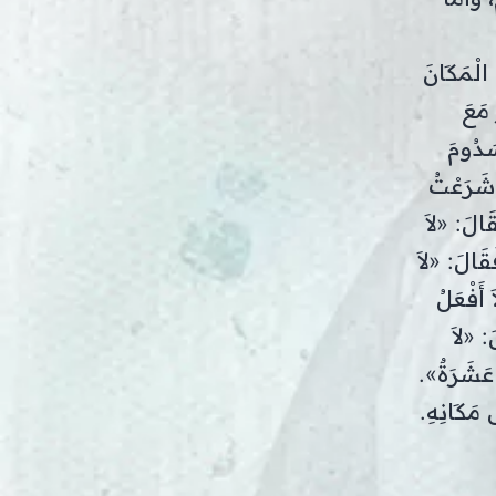
الْمَكَانَ
 مَعَ
َدُومَ
ْ شَرَعْتُ
َالَ: «لاَ
قَالَ: «لاَ
أَفْعَلُ
: «لاَ
 عَشَرَةٌ».
ى مَكَانِهِ.