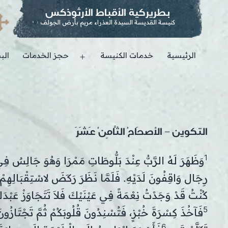
بطريركية الأقباط الأرثوذكس
كنيسة القديسة السيدة العذراء مريم بأرض الجولف
الرئيسية
خدمات الكنيسة
حجز الخدمات
الب
Open
menu
التكوين – الأصحَاحُ الثَّامِنُ عَشَرَ
1
وَظَهَرَ لَهُ الرَّبُّ عِنْدَ بَلُّوطَاتِ مَمْرَا وَهُوَ جَالِسٌ فِي
رِجَال وَاقِفُونَ لَدَيْهِ. فَلَمَّا نَظَرَ رَكَضَ لاسْتِقْبَالِهِ
كُنْتُ قَدْ وَجَدْتُ نِعْمَةً فِي عَيْنَيْكَ فَلاَ تَتَجَاوَزْ عَبْد
5
فَآخُذَ كِسْرَةَ خُبْزٍ، فَتُسْنِدُونَ قُلُوبَكُمْ ثُمَّ تَجْتَازُونَ
6