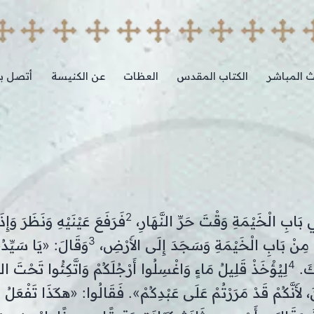
ث المباشر
الكتاب المقدس
العظات
عن الكنيسة
أتصل بن
2
 بَابِ الْخَيْمَةِ وَقْتَ حَرِّ النَّهَارِ،
فَرَفَعَ عَيْنَيْهِ وَنَظَرَ وَإِذَا
3
مْ مِنْ بَابِ الْخَيْمَةِ وَسَجَدَ إِلَى الأَرْضِ،
وَقَالَ: «يَا سَيِّدُ،
4
َكَ.
لِيُؤْخَذْ قَلِيلُ مَاءٍ وَاغْسِلُوا أَرْجُلَكُمْ وَاتَّكِئُوا تَحْتَ ال
، لأَنَّكُمْ قَدْ مَرَرْتُمْ عَلَى عَبْدِكُمْ». فَقَالُوا: «هكَذَا تَفْعَلُ 