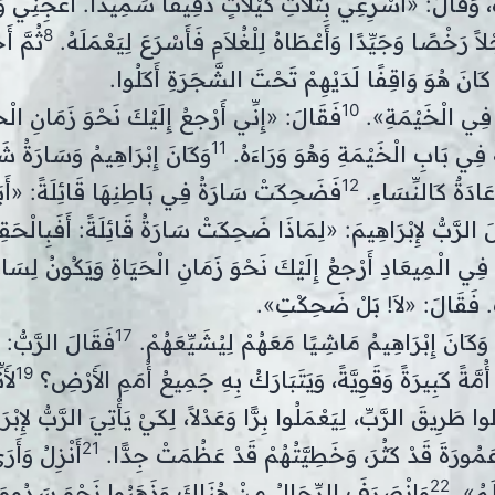
َةَ، وَقَالَ: «أَسْرِعِي بِثَلاَثِ كَيْلاَتٍ دَقِيقًا سَمِيذًا. اعْجِنِي
8
لاً رَخْصًا وَجَيِّدًا وَأَعْطَاهُ لِلْغُلاَمِ فَأَسْرَعَ لِيَعْمَلَهُ.
ثُمَّ أَ
ْ كَانَ هُوَ وَاقِفًا لَدَيْهِمْ تَحْتَ الشَّجَرَةِ أَكَلُوا.
10
َ فِي الْخَيْمَةِ».
فَقَالَ: «إِنِّي أَرْجعُ إِلَيْكَ نَحْوَ زَمَانِ الْحَ
11
فِي بَابِ الْخَيْمَةِ وَهُوَ وَرَاءَهُ.
وَكَانَ إِبْرَاهِيمُ وَسَارَةُ شَ
12
عَادَةٌ كَالنِّسَاءِ.
فَضَحِكَتْ سَارَةُ فِي بَاطِنِهَا قَائِلَةً: «أَبَ
 الرَّبُّ لإِبْرَاهِيمَ: «لِمَاذَا ضَحِكَتْ سَارَةُ قَائِلَةً: أَفَبِالْحَقِي
ي الْمِيعَادِ أَرْجعُ إِلَيْكَ نَحْوَ زَمَانِ الْحَيَاةِ وَيَكُونُ لِسَار
تْ. فَقَالَ: «لاَ! بَلْ ضَحِكْتِ».
17
وَكَانَ إِبْرَاهِيمُ مَاشِيًا مَعَهُمْ لِيُشَيِّعَهُمْ.
فَقَالَ الرَّبُّ:
19
أُمَّةً كَبِيرَةً وَقَوِيَّةً، وَيَتَبَارَكُ بِهِ جَمِيعُ أُمَمِ الأَرْضِ؟
لأَ
 طَرِيقَ الرَّبِّ، لِيَعْمَلُوا بِرًّا وَعَدْلاً، لِكَيْ يَأْتِيَ الرَّبُّ لإِبْر
21
مُورَةَ قَدْ كَثُرَ، وَخَطِيَّتُهُمْ قَدْ عَظُمَتْ جِدًّا.
أَنْزِلُ وَأَر
22
ْلَمُ».
وَانْصَرَفَ الرِّجَالُ مِنْ هُنَاكَ وَذَهَبُوا نَحْوَ سَدُومَ، و