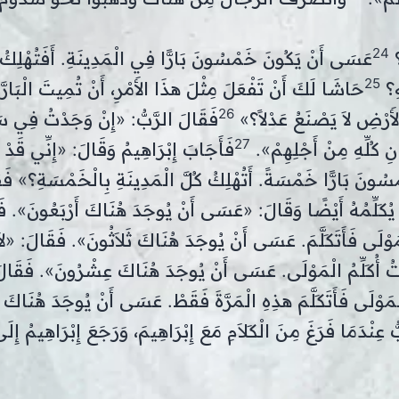
24
ِ؟
عَسَى أَنْ يَكُونَ خَمْسُونَ بَارًّا فِي الْمَدِينَةِ. أَفَتُهْلِكُ 
25
هِ؟
حَاشَا لَكَ أَنْ تَفْعَلَ مِثْلَ هذَا الأَمْرِ، أَنْ تُمِيتَ الْبَارَّ
26
 الأَرْضِ لاَ يَصْنَعُ عَدْلاً؟»
فَقَالَ الرَّبُّ: «إِنْ وَجَدْتُ فِي س
27
ِ كُلِّهِ مِنْ أَجْلِهِمْ».
فَأَجَابَ إِبْرَاهِيمُ وَقَالَ: «إِنِّي قَد
سُونَ بَارًّا خَمْسَةً. أَتُهْلِكُ كُلَّ الْمَدِينَةِ بِالْخَمْسَةِ؟» فَق
 يُكَلِّمُهُ أَيْضًا وَقَالَ: «عَسَى أَنْ يُوجَدَ هُنَاكَ أَرْبَعُونَ». فَ
ْلَى فَأَتَكَلَّمَ. عَسَى أَنْ يُوجَدَ هُنَاكَ ثَلاَثُونَ». فَقَالَ: «لاَ 
ُ أُكَلِّمُ الْمَوْلَى. عَسَى أَنْ يُوجَدَ هُنَاكَ عِشْرُونَ». فَقَالَ
َوْلَى فَأَتَكَلَّمَ هذِهِ الْمَرَّةَ فَقَطْ. عَسَى أَنْ يُوجَدَ هُنَاكَ
ُ عِنْدَمَا فَرَغَ مِنَ الْكَلاَمِ مَعَ إِبْرَاهِيمَ، وَرَجَعَ إِبْرَاهِيمُ إِلَ