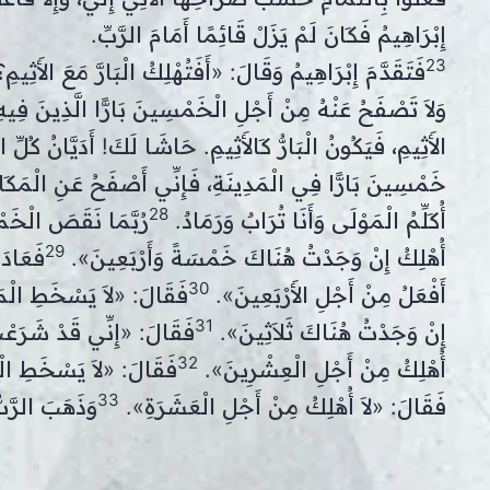
إِبْرَاهِيمُ فَكَانَ لَمْ يَزَلْ قَائِمًا أَمَامَ الرَّبِّ.
23
فَتَقَدَّمَ إِبْرَاهِيمُ وَقَالَ: «أَفَتُهْلِكُ الْبَارَّ مَعَ الأَثِيم
وَلاَ تَصْفَحُ عَنْهُ مِنْ أَجْلِ الْخَمْسِينَ بَارًّا الَّذِينَ فِي
الأَثِيمِ، فَيَكُونُ الْبَارُّ كَالأَثِيمِ. حَاشَا لَكَ! أَدَيَّانُ كُلِّ
خَمْسِينَ بَارًّا فِي الْمَدِينَةِ، فَإِنِّي أَصْفَحُ عَنِ الْمَكَان
28
أُكَلِّمُ الْمَوْلَى وَأَنَا تُرَابٌ وَرَمَادٌ.
رُبَّمَا نَقَصَ الْخَمْ
29
أُهْلِكُ إِنْ وَجَدْتُ هُنَاكَ خَمْسَةً وَأَرْبَعِينَ».
فَعَادَ
30
أَفْعَلُ مِنْ أَجْلِ الأَرْبَعِينَ».
فَقَالَ: «لاَ يَسْخَطِ الْمَو
31
إِنْ وَجَدْتُ هُنَاكَ ثَلاَثِينَ».
فَقَالَ: «إِنِّي قَدْ شَرَعْت
32
أُهْلِكُ مِنْ أَجْلِ الْعِشْرِينَ».
فَقَالَ: «لاَ يَسْخَطِ الْم
33
فَقَالَ: «لاَ أُهْلِكُ مِنْ أَجْلِ الْعَشَرَةِ».
وَذَهَبَ الرَّبّ