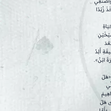
 وَاصْنَعِي
خَذَ زُبْدًا
يَاةِ
يْخَيْنِ
عْدَ
قَةِ أَلِدُ
َةَ ابْنٌ».
 «هَلْ
نِّي
َاهِيمَ
َى هَلْ
َأَمَّا