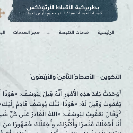
بطريركية الأقباط الأرثوذكس
كنيسة القديسة السيدة العذراء مريم بأرض الجولف
الرئيسية
خدمات الكنيسة
حجز الخدمات
الب
Open
menu
التكوين – الأصحَاحُ الثَّامِنُ والأرْبَعُونَ
1
وَحَدَثَ بَعْدَ هذِهِ الأُمُورِ أَنَّهُ قِيلَ لِيُوسُفَ: «هُوَذَا 
يَعْقُوبُ وَقِيلَ لَهُ: «هُوَذَا ابْنُكَ يُوسُفُ قَادِمٌ إِلَيْكَ»
3
وَقَالَ يَعْقُوبُ لِيُوسُفَ: «اللهُ الْقَادِرُ عَلَى كُلِّ شَي
أَنَا أَجْعَلُكَ مُثْمِرًا وَأُكَثِّرُكَ، وَأَجْعَلُكَ جُمْهُورًا مِنَ