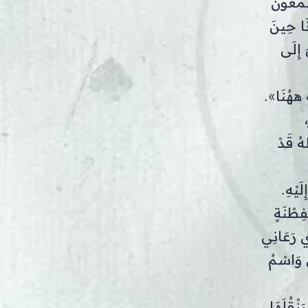
ِمْعُونَ
نَا حِينَ
 إِلَى
ُ ههُنَا».
هُ قَدْ
َيْهِ.
فِطْنَةٍ
ِي رَعَانِي
ي وَاسْمُ
نْقُلَهَا