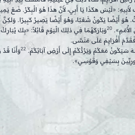
أَبِيهِ: «لَيْسَ هكَذَا يَا أَبِي، لأَنَّ هذَا هُوَ الْبِكْرُ. ضَعْ يَمِ
. هُوَ أَيْضًا يَكُونُ شَعْبًا، وَهُوَ أَيْضًا يَصِيرُ كَبِيرًا. وَلكِنَّ أ
20
َ الأُمَمِ».
وَبَارَكَهُمَا فِي ذلِكَ الْيَوْمِ قَائِلاً: «بِكَ يُبَارِكُ
َقَدَّمَ أَفْرَايِمَ عَلَى مَنَسَّى.
22
َ سَيَكُونُ مَعَكُمْ وَيَرُدُّكُمْ إِلَى أَرْضِ آبَائِكُمْ.
وَأَنَا قَدْ 
مُورِيِّينَ بِسَيْفِي وَقَوْسِي».