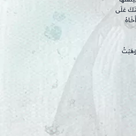
ينَكَ عَلَى
َخَاهُ
وَهَبْتُ