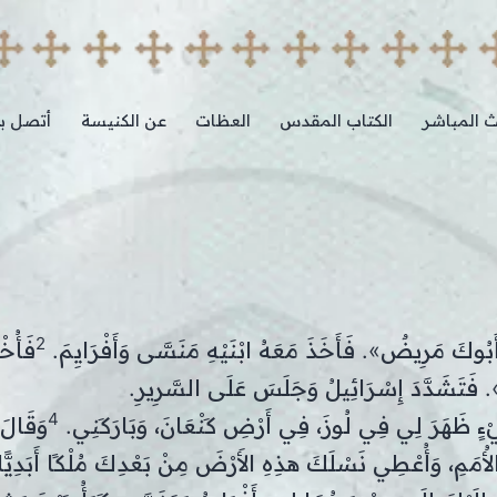
ث المباشر
الكتاب المقدس
العظات
عن الكنيسة
أتصل بن
2
أَبُوكَ مَرِيضٌ». فَأَخَذَ مَعَهُ ابْنَيْهِ مَنَسَّى وَأَفْرَايِمَ.
فَأُخْب
. فَتَشَدَّدَ إِسْرَائِيلُ وَجَلَسَ عَلَى السَّرِيرِ.
4
ْءٍ ظَهَرَ لِي فِي لُوزَ، فِي أَرْضِ كَنْعَانَ، وَبَارَكَنِي.
وَقَالَ
 الأُمَمِ، وَأُعْطِي نَسْلَكَ هذِهِ الأَرْضَ مِنْ بَعْدِكَ مُلْكًا أَبَدِيًّ