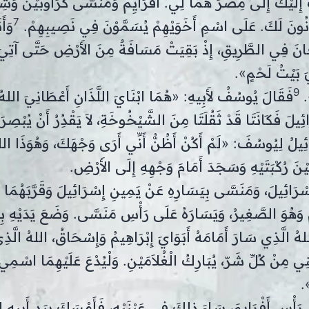
 إِلَيْكَ إِلَى مِصْرَ هُمَا لِي. أَفْرَايِمُ وَمَنَسَّى كَرَأُوبَيْنَ وَش
7
َيَكُونُونَ لَكَ. عَلَى اسْمِ أَخَوَيْهِمْ يُسَمَّوْنَ فِي نَصِيبِهِمْ.
وَأَ
نَ فِي الطَّرِيقِ، إِذْ بَقِيَتْ مَسَافَةٌ مِنَ الأَرْضِ حَتَّى آتِيَ
يَ بَيْتُ لَحْمٍ».
9
».
فَقَالَ يُوسُفُ لأَبِيهِ: «هُمَا ابْنَايَ اللَّذَانِ أَعْطَانِيَ الله
َائِيلَ فَكَانَتَا قَدْ ثَقُلَتَا مِنَ الشَّيْخُوخَةِ، لاَ يَقْدُِرُ أَنْ يُبْصِرَ،
ئِيلُ لِيُوسُفَ: «لَمْ أَكُنْ أَظُنُّ أَنِّي أَرَى وَجْهَكَ، وَهُوَذَا الل
نَ رُكْبَتَيْهِ وَسَجَدَ أَمَامَ وَجْهِهِ إِلَى الأَرْضِ.
ْرَائِيلَ، وَمَنَسَّى بِيَسَارِهِ عَنْ يَمِينِ إِسْرَائِيلَ وَقَرَّبَهُمَا إِل
َ وَهُوَ الصَّغِيرُ، وَيَسَارَهُ عَلَى رَأْسِ مَنَسَّى. وَضَعَ يَدَيْهِ بِ
 الَّذِي سَارَ أَمَامَهُ أَبَوَايَ إِبْرَاهِيمُ وَإِسْحَاقُ، اللهُ الَّذ
ِي مِنْ كُلِّ شَرّ، يُبَارِكُ الْغُلاَمَيْنِ. وَلْيُدْعَ عَلَيْهِمَا اسْمِ
».
رَأْسِ أَفْرَايِمَ، سَاءَ ذلِكَ فِي عَيْنَيْهِ، فَأَمْسَكَ بِيَدِ أَبِيهِ لِيَ