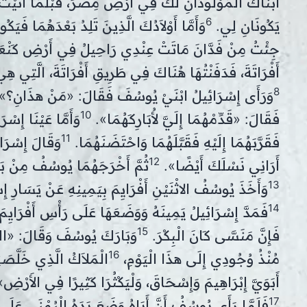
ابْنَاكَ الْمَوْلُودَانِ لَكَ فِي أَرْضِ مِصْرَ، قَبْلَمَا أَتَيْتُ
6
يَكُونَانِ لِي.
وَأَمَّا أَوْلاَدُكَ الَّذِينَ تَلِدُ بَعْدَهُمَا ف
جِئْتُ مِنْ فَدَّانَ مَاتَتْ عِنْدِي رَاحِيلُ فِي أَرْضِ كَنْعَا
أَفْرَاتَةَ، فَدَفَنْتُهَا هُنَاكَ فِي طَرِيقِ أَفْرَاتَةَ، الَّتِي هِ
8
وَرَأَى إِسْرَائِيلُ ابْنَيْ يُوسُفَ فَقَالَ: «مَنْ هذَانِ؟
10
فَقَالَ: «قَدِّمْهُمَا إِلَيَّ لأُبَارِكَهُمَا».
وَأَمَّا عَيْنَا إِسْر
11
فَقَرَّبَهُمَا إِلَيْهِ فَقَبَّلَهُمَا وَاحْتَضَنَهُمَا.
وَقَالَ إِسْرَا
12
أَرَانِي نَسْلَكَ أَيْضًا».
ثُمَّ أَخْرَجَهُمَا يُوسُفُ مِنْ بَيْ
13
وَأَخَذَ يُوسُفُ الاثْنَيْنِ أَفْرَايِمَ بِيَمِينِهِ عَنْ يَسَارِ إِس
14
فَمَدَّ إِسْرَائِيلُ يَمِينَهُ وَوَضَعَهَا عَلَى رَأْسِ أَفْرَايِم
15
فَإِنَّ مَنَسَّى كَانَ الْبِكْرَ.
وَبَارَكَ يُوسُفَ وَقَالَ: «اللهُ
16
مُنْذُ وُجُودِي إِلَى هذَا الْيَوْمِ،
الْمَلاَكُ الَّذِي خَلَّصَن
أَبَوَيَّ إِبْرَاهِيمَ وَإِسْحَاقَ، وَلْيَكْثُرَا كَثِيرًا فِي الأَرْضِ
17
فَلَمَّا رَأَى يُوسُفُ أَنَّ أَبَاهُ وَضَعَ يَدَهُ الْيُمْنَى عَلَى 