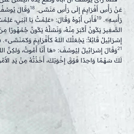
18
عَنْ رَأْسِ أَفْرَايِمَ إِلَى رَأْسِ مَنَسَّى.
وَقَالَ يُوسُفُ ل
19
رَأْسِهِ».
فَأَبَى أَبُوهُ وَقَالَ: «عَلِمْتُ يَا ابْنِي، عَلِمْتُ
الصَّغِيرَ يَكُونُ أَكْبَرَ مِنْهُ، وَنَسْلُهُ يَكُونُ جُمْهُورًا مِن
إِسْرَائِيلُ قَائِلاً: يَجْعَلُكَ اللهُ كَأَفْرَايِمَ وَكَمَنَسَّى». ف
21
وَقَالَ إِسْرَائِيلُ لِيُوسُفَ: «هَا أَنَا أَمُوتُ، وَلكِنَّ الله
لَكَ سَهْمًا وَاحِدًا فَوْقَ إِخْوَتِكَ، أَخَذْتُهُ مِنْ يَدِ الأَ