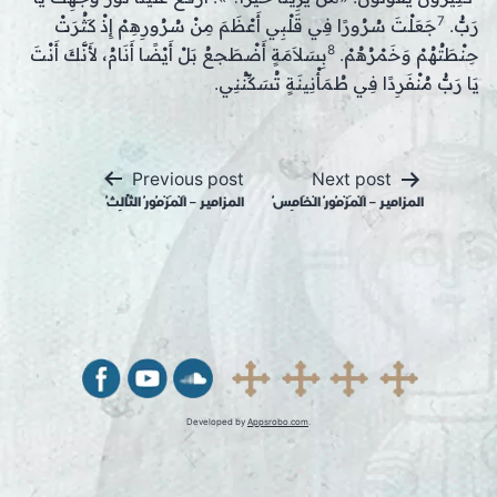
7
رَبُّ.
جَعَلْتَ سُرُورًا فِي قَلْبِي أَعْظَمَ مِنْ سُرُورِهِمْ إِذْ كَثُرَتْ
8
حِنْطَتُهُمْ وَخَمْرُهُمْ.
بِسَلاَمَةٍ أَضْطَجعُ بَلْ أَيْضًا أَنَامُ، لأَنَّكَ أَنْتَ
يَا رَبُّ مُنْفَرِدًا فِي طُمَأْنِينَةٍ تُسَكِّنُنِي.
Post
Previous post
Next post
navigation
المزامير – اَلْمَزْمُورُ الْخَامِسُ
المزامير – اَلْمَزْمُورُ الثَّالِثُ
Developed by
Appsrobo.com
.