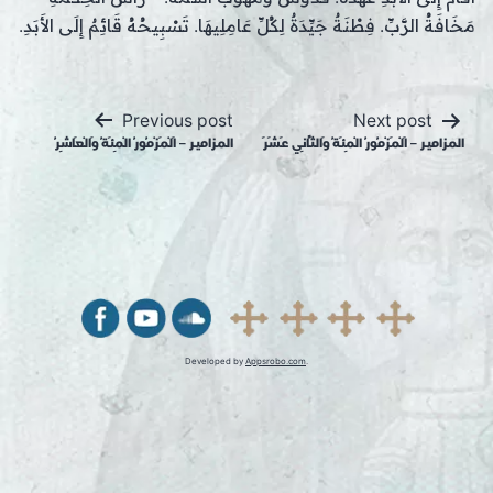
مَخَافَةُ الرَّبِّ. فِطْنَةٌ جَيِّدَةٌ لِكُلِّ عَامِلِيهَا. تَسْبِيحُهُ قَائِمٌ إِلَى الأَبَدِ.
Post
Previous post
Next post
navigation
المزامير – اَلْمَزْمُورُ الْمِئَةُ وَالثَّانِي عَشَرَ
المزامير – اَلْمَزْمُورُ الْمِئَةُ وَالْعَاشِرُ
Developed by
Appsrobo.com
.