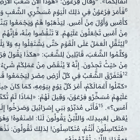
أَثْقَالِكُمَا».
وَقَالَ فِرْعَوْنُ: «هُوَذَا الآنَ شَعْبُ الأَرْضِ ك
6
فَأَمَرَ فِرْعَوْنُ فِي ذلِكَ الْيَوْمِ مُسَخِّرِي الشَّعْبِ وَمُدَ
كَأَمْسِ وَأَوَّلَ مِنْ أَمْسِ. لِيَذْهَبُوا هُمْ وَيَجْمَعُوا تِبْنً
مِنْ أَمْسِ تَجْعَلُونَ عَلَيْهِمْ. لاَ تَنْقُصُوا مِنْهُ، فَإِنَّهُمْ
9
لِيُثَقَّلِ الْعَمَلُ عَلَى الْقَوْمِ حَتَّى يَشْتَغِلُوا بِهِ وَلاَ يَ
وَكَلَّمُوا الشَّعْبَ، قَائِلِينَ لِلشَّعْبَ: «هكَذَا يَقُولُ فِرْ
مِنْ حَيْثُ تَجِدُونَ. إِنَّهُ لاَ يُنْقَصُ مِنْ عَمَلِكُمْ شَيْءٌ
12
فَتَفَرَّقَ الشَّعْبُ فِي كُلِّ أَرْضِ مِصْرَ لِيَجْمَعُوا قَش
«كَمِّلُوا أَعْمَالَكُمْ، أَمْرَ كُلِّ يَوْمٍ بِيَوْمِهِ، كَمَا كَانَ حِ
عَلَيْهِمْ مُسَخِّرُو فِرْعَوْنَ، وَقِيلَ لَهُمْ: «لِمَاذَا لَمْ تُكَم
15
أَمْسِ؟».
فَأَتَى مُدَبِّرُو بَنِي إِسْرَائِيلَ وَصَرَخُوا إِل
يُعْطَى لِعَبِيدِكَ، وَاللِّبْنُ يَقُولُونَ لَنَا: اصْنَعُوهُ! وَه
«مُتَكَاسِلُونَ أَنْتُمْ، مُتَكَاسِلُونَ! لِذلِكَ تَقُولُونَ: نَذْهَب
وَمِقْدَارَ اللِّبْنِ تُقَدِّمُونَهُ».