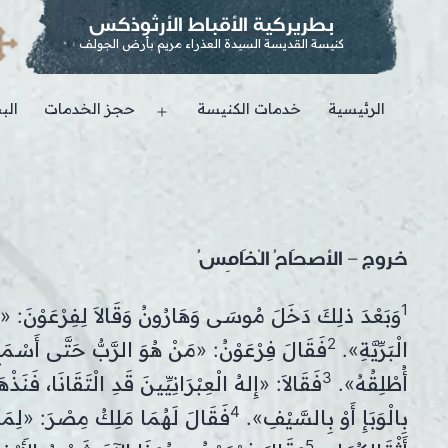
بطريركية الأقباط الأرثوذكس
كنيسة القديسة السيدة العذراء مريم بأرض الجولف
الرئيسية
خدمات الكنيسة
حجز الخدمات
الب
Open
menu
خروج – الأصحَاحُ الْخَامِسُ
1
وَبَعْدَ ذلِكَ دَخَلَ مُوسَى وَهَارُونُ وَقَالاَ لِفِرْعَوْنَ: «ه
2
الْبَرِّيَّةِ».
فَقَالَ فِرْعَوْنُ: «مَنْ هُوَ الرَّبُّ حَتَّى أَسْمَعَ ل
3
أُطْلِقُهُ».
فَقَالاَ: «إِلهُ الْعِبْرَانِيِّينَ قَدِ الْتَقَانَا، فَنَذْهَب
4
بِالْوَبَإِ أَوْ بِالسَّيْفِ».
فَقَالَ لَهُمَا مَلِكُ مِصْرَ: «لِمَاذ
5