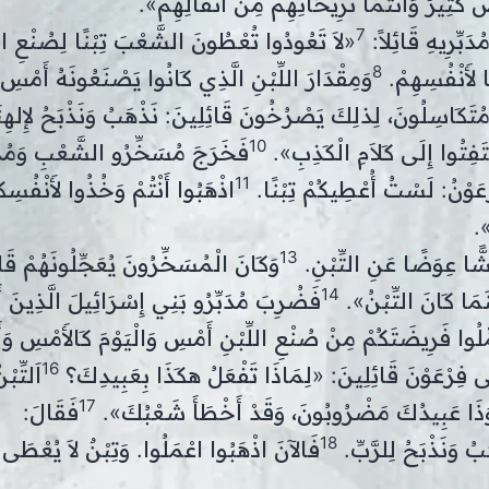
َثِيرٌ وَأَنْتُمَا تُرِيحَانِهِمْ مِنْ أَثْقَالِهِمْ».
7
بِّرِيهِ قَائِلاً:
«لاَ تَعُودُوا تُعْطُونَ الشَّعْبَ تِبْنًا لِصُنْعِ الل
8
ا لأَنْفُسِهِمْ.
وَمِقْدَارَ اللِّبْنِ الَّذِي كَانُوا يَصْنَعُونَهُ أَمْسِ، 
 مُتَكَاسِلُونَ، لِذلِكَ يَصْرُخُونَ قَائِلِينَ: نَذْهَبُ وَنَذْبَحُ لإِلهِن
10
لْتَفِتُوا إِلَى كَلاَمِ الْكَذِبِ».
فَخَرَجَ مُسَخِّرُو الشَّعْبِ وَمُدَب
11
عَوْنُ: لَسْتُ أُعْطِيكُمْ تِبْنًا.
اذْهَبُوا أَنْتُمْ وَخُذُوا لأَنْفُسِكُم
».
13
ًّا عِوَضًا عَنِ التِّبْنِ.
وَكَانَ الْمُسَخِّرُونَ يُعَجِّلُونَهُمْ قَا
14
ينَمَا كَانَ التِّبْنُ».
فَضُرِبَ مُدَبِّرُو بَنِي إِسْرَائِيلَ الَّذِينَ أ
ِّلُوا فَرِيضَتَكُمْ مِنْ صُنْعِ اللِّبْنِ أَمْسِ وَالْيَوْمَ كَالأَمْسِ وَأَ
16
َى فِرْعَوْنَ قَائِلِينَ: «لِمَاذَا تَفْعَلُ هكَذَا بِعَبِيدِكَ؟
اَلتِّب
17
ُوَذَا عَبِيدُكَ مَضْرُوبُونَ، وَقَدْ أَخْطَأَ شَعْبُكَ».
فَقَالَ:
18
ُ وَنَذْبَحُ لِلرَّبِّ.
فَالآنَ اذْهَبُوا اعْمَلُوا. وَتِبْنٌ لاَ يُعْطَى 