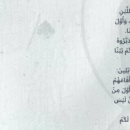
ِّبْنِ
وَأَوَّلَ
َا.
ِّرُوهُ
ْ تِبْنًا
ئِلِينَ:
َقَامَهُمْ
وَّلَ مِنْ
ْنُ لَيْسَ
لَكُمْ