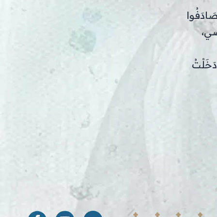
صَادَفُوا
ْضِي،
 دَخَلْتُ