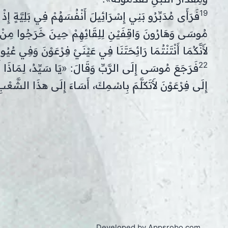
19
فَرَأَى مُدَبِّرُو بَنِي إِسْرَائِيلَ أَنْفُسَهُمْ فِي بَلِيَّةٍ إِذْ ق
مُوسَى وَهَارُونَ وَاقِفَيْنِ لِلِقَائِهِمْ حِينَ خَرَجُوا مِنْ 
لأَنَّكُمَا أَنْتَنْتُمَا رَائِحَتَنَا فِي عَيْنَيْ فِرْعَوْنَ وَفِي عُي
22
فَرَجَعَ مُوسَى إِلَى الرَّبِّ وَقَالَ: «يَا سَيِّدُ، لِمَاذَا
إِلَى فِرْعَوْنَ لأَتَكَلَّمَ بِاسْمِكَ، أَسَاءَ إِلَى هذَا الشَّعْ
Developed by
Appsrobo.com
.