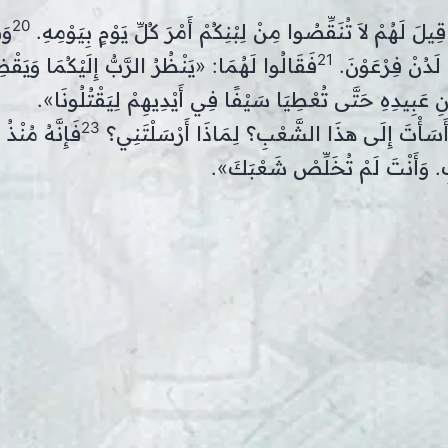
20
ِيلَ لَهُمْ لاَ تُنَقِّصُوا مِنْ لِبْنِكُمْ أَمْرَ كُلِّ يَوْمٍ بِيَوْمِهِ.
وَ
21
لَدُنْ فِرْعَوْنَ.
فَقَالُوا لَهُمَا: «يَنْظُرُ الرَّبُّ إِلَيْكُمَا وَيَق
ُونِ عَبِيدِهِ حَتَّى تُعْطِيَا سَيْفًا فِي أَيْدِيهِمْ لِيَقْتُلُونَا».
23
 أَسَأْتَ إِلَى هذَا الشَّعْبِ؟ لِمَاذَا أَرْسَلْتَنِي؟
فَإِنَّهُ مُنْذُ
بِ. وَأَنْتَ لَمْ تُخَلِّصْ شَعْبَكَ».