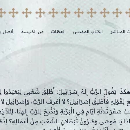
ث المباشر
الكتاب المقدس
العظات
عن الكنيسة
أتصل بن
كَذَا يَقُولُ الرَّبُّ إِلهُ إِسْرَائِيلَ: أَطْلِقْ شَعْبِي لِيُعَيِّدُوا
ِقَوْلِهِ فَأُطْلِقَ إِسْرَائِيلَ؟ لاَ أَعْرِفُ الرَّبَّ، وَإِسْرَائِيلَ لاَ
ُ سَفَرَ ثَلاَثَةِ أَيَّامٍ فِي الْبَرِّيَّةِ وَنَذْبَحُ لِلرَّبِّ إِلهِنَا، لِئَلاَّ ي
َا يَا مُوسَى وَهَارُونُ تُبَطِّلاَنِ الشَّعْبَ مِنْ أَعْمَالِهِ؟ اِذْهَب