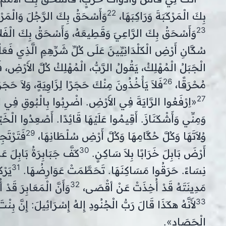
22
بِكَ الْمَرْكَبَةَ وَرَاكِبَهَا،
وَأَسْحَقُ بِكَ الرَّجُلَ وَالْمَرْأ
23
وَأَسْحَقُ بِكَ الرَّاعِيَ وَقَطِيعَهُ، وَأَسْحَقُ بِكَ الْفَلاَّحَ
سُكَّانِ أَرْضِ الْكَلْدَانِيِّينَ عَلَى كُلِّ شَرِّهِمِ الَّذِي فَعَ
الْجَبَلُ الْمُهْلِكُ، يَقُولُ الرَّبُّ، الْمُهْلِكُ كُلَّ الأَرْضِ، 
26
مُحْرَقًا،
فَلاَ يَأْخُذُونَ مِنْكَ حَجَرًا لِزَاوِيَةٍ، وَلاَ حَجَ
27
«اِرْفَعُوا الرَّايَةَ فِي الأَرْضِ. اضْرِبُوا بِالْبُوقِ فِي الش
وَمِنِّي وَأَشْكَنَازَ. أَقِيمُوا عَلَيْهَا قَائِدًا. أَصْعِدُوا الْخَي
29
وُلاَتَهَا وَكُلَّ حُكَّامِهَا وَكُلَّ أَرْضِ سُلْطَانِهَا،
فَتَرْتَجِ
30
أَرْضَ بَابِلَ خَرَابًا بِلاَ سَاكِنٍ.
كَفَّ جَبَابِرَةُ بَابِلَ
31
نِسَاءً. حَرَقُوا مَسَاكِنَهَا. تَحَطَّمَتْ عَوَارِضُهَا.
يَرْك
32
مَدِينَتَهُ قَدْ أُخِذَتْ عَنْ أقْصَى،
وَأَنَّ الْمَعَابِرَ قَد
33
لأَنَّهُ هكَذَا قَالَ رَبُّ الْجُنُودِ إِلهُ إِسْرَائِيلَ: إِنَّ بِنْ
الْحَصَادِ».