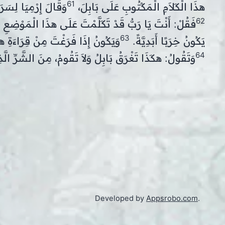
61
هذَا الْكَلاَمِ الْمَكْتُوبِ عَلَى بَابِلَ،
وَقَالَ إِرْمِيَا لِسَرَ
62
فَقُلْ: أَنْتَ يَا رَبُّ قَدْ تَكَلَّمْتَ عَلَى هذَا الْمَوْضِعِ 
63
يَكُونُ خِرَبًا أَبَدِيَّةً.
وَيَكُونُ إِذَا فَرَغْتَ مِنْ قِرَاءَةِ ه
64
وَتَقُولُ: هكَذَا تَغْرَقُ بَابِلُ وَلاَ تَقُومُ، مِنَ الشَّرِّ الَّذِي
Developed by
Appsrobo.com
.