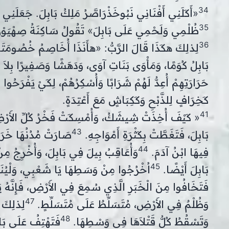
34
«أَكَلَنِي أَفْنَانِي نَبُوخَذْرَاصَّرُ مَلِكُ بَابِلَ. جَعَلَنِي إ
35
ظُلْمِي وَلَحْمِي عَلَى بَابِلَ» تَقُولُ سَاكِنَةُ صِهْيَوْنَ
36
لِذلِكَ هكَذَا قَالَ الرَّبُّ: «هأَنَذَا أُخَاصِمُ خُصُومَتَكِ، 
بَابِلُ كُوَمًا، وَمَأْوَى بَنَاتِ آوَى، وَدَهَشًا وَصَفِيرًا بِلا
حَرَارَتِهِمْ أُعِدُّ لَهُمْ شَرَابًا وَأُسْكِرُهُمْ، لِكَيْ يَفْرَحُوا وَ
كَخِرَافٍ لِلذَّبْحِ وَكَكِبَاشٍ مَعَ أَعْتِدَةٍ.
41
« كَيْفَ أُخِذَتْ شِيشَكُ، وَأُمْسِكَتْ فَخْرُ كُلِّ الأَ
43
بَابِلَ، فَتَغَطَّتْ بِكَثْرَةِ أَمْوَاجِهِ.
صَارَتْ مُدُنُهَا خَرَابً
44
فِيهَا ابْنُ آدَمَ.
وَأُعَاقِبُ بِيلَ فِي بَابِلَ، وَأُخْرِجُ مِنْ
45
بَابِلَ أَيْضًا.
اُخْرُجُوا مِنْ وَسَطِهَا يَا شَعْبِي، وَلْيُنَج
فَتَخَافُوا مِنَ الْخَبَرِ الَّذِي سُمِعَ فِي الأَرْضِ، فَإِنَّهُ يَ
47
وَظُلْمٌ فِي الأَرْضِ، مُتَسَلِّطٌ عَلَى مُتَسَلِّطٍ.
لِذلِكَ ه
48
وَتَسْقُطُ كُلُّ قَتْلاَهَا فِي وَسْطِهَا.
فَتَهْتِفُ عَلَى بَاب