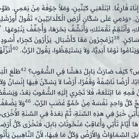
ِنَاءً فَارِغًا. ابْتَلَعَنِي كَتِنِّينٍ، وَمَلأَ جَوْفَهُ مِنْ نِعَمِي. طَوّ
. «وَدَمِي عَلَى سُكَّانِ أَرْضِ الْكَلْدَانِيِّينَ» تَقُولُ أُورُشَلِي
7
وَأَنْتَقِمُ نَقْمَتَكِ، وَأُنَشِّفُ بَحْرَهَا، وَأُجَفِّفُ يَنْبُوعَهَا.
38
َ سَاكِنٍ.
يُزَمْجِرُونَ مَعًا كَأَشْبَال. يَزْأَرُونَ كَجِرَاءِ أُسُودٍ
40
يَنَامُوا نَوْمًا أَبَدِيًّا، وَلاَ يَسْتَيْقِظُوا، يَقُولُ الرَّبُّ.
أُنَزِّلُه
42
رْضِ؟ كَيْفَ صَارَتْ بَابِلُ دَهَشًا فِي الشُّعُوبِ؟
طَلَعَ الْبَ
ا، أَرْضًا نَاشِفَةً وَقَفْرًا، أَرْضًا لاَ يَسْكُنُ فِيهَا إِنْسَانٌ وَلاَ ي
 فَمِهِ مَا ابْتَلَعَهُ، فَلاَ تَجْرِي إِلَيْهِ الشُّعُوبُ بَعْدُ، وَيَسْق
46
ِّ كُلُّ وَاحِدٍ نَفْسَهُ مِنْ حُمُوِّ غَضَبِ الرَّبِّ.
وَلاَ يَضْعُفْ
أْتِي خَبَرٌ فِي هذِهِ السَّنَةِ، ثُمَّ بَعْدَهُ فِي السَّنَةِ الأُخْرَى، 
َا أَيَّامٌ تَأْتِي وَأُعَاقِبُ مَنْحُوتَاتِ بَابِلَ، فَتَخْزَى كُلُّ أَرْضِه
ِلَ السَّمَاوَاتُ وَالأَرْضُ وَكُلُّ مَا فِيهَا، لأَنَّ النَّاهِبِينَ يَأْتُون