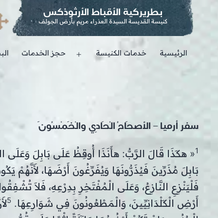
بطريركية الأقباط الأرثوذكس
كنيسة القديسة السيدة العذراء مريم بأرض الجولف
الرئيسية
خدمات الكنيسة
حجز الخدمات
الب
Open
menu
سفر أرميا – الأصحَاحُ الْحَادِي والْخَمْسُونَ
1
« هكَذَا قَالَ الرَّبُّ: هأَنَذَا أُوقِظُ عَلَى بَابِلَ وَعَلَى ا
بَابِلَ مُذَرِّينَ فَيُذَرُّونَهَا وَيُفَرِّغُونَ أَرْضَهَا، لأَنَّهُمْ يَ
فَلْيَنْزِعِ النَّازِعُ، وَعَلَى الْمُفْتَخِرِ بِدِرْعِهِ، فَلاَ تُشْفِق
5
أَرْضِ الْكَلْدَانِيِّينَ، وَالْمَطْعُونُونَ فِي شَوَارِعِهَا.
لأَ