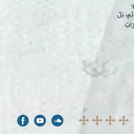
،
ِمِ، بَلْ
رَاتِ