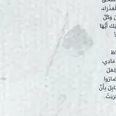
َذْرَاءَ،
َ وَكُلَّ
ْكَ أَيُّهَا
ً
اطَ
 مَادِي،
جْعَلَ
صَارُوا
بِلَ بِأَنَّ
رَبَتْ.