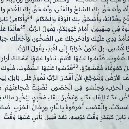
َةَ، وَأَسْحَقُ بِكَ الشَّيْخَ وَالْفَتَى، وَأَسْحَقُ بِكَ الْغُلاَمَ وَالْع
24
 وَفَدَّانَهُ، وَأَسْحَقُ بِكَ الْوُلاَةَ وَالْحُكَّامَ.
وَأُكَافِئُ بَابِل
25
لُوهُ فِي صِهْيَوْنَ، أَمَامَ عُيُونِكُمْ، يَقُولُ الرَّبُّ.
هأَنَذَا عَلَي
فَأَمُدُّ يَدِي عَلَيْكَ وَأُدَحْرِجُكَ عَنِ الصُّخُورِ، وَأَجْعَلُكَ جَبَلا
رًا لأُسُسٍ، بَلْ تَكُونُ خَرَابًا إِلَى الأَبَدِ، يَقُولُ الرَّبُّ.
ُّعُوبِ. قَدِّسُوا عَلَيْهَا الأُمَمَ. نَادُوا عَلَيْهَا مَمَالِكَ أَرَارَ
28
ْلَ كَغَوْغَاءَ مُقْشَعِرَّةٍ.
قَدِّسُوا عَلَيْهَا الشُّعُوبَ، مُلُوكَ
فَ الأَرْضُ وَتَتَوَجَّعَ، لأَنَّ أَفْكَارَ الرَّبِّ تَقُومُ عَلَى بَابِلَ، لِيَ
 عَنِ الْحَرْبِ، وَجَلَسُوا فِي الْحُصُونِ. نَضَبَتْ شَجَاعَتُهُمْ. 
ُضُ عَدَّاءٌ لِلِقَاءِ عَدَّاءٍ، وَمُخْبِرٌ لِلِقَاءِ مُخْبِرٍ، لِيُخْبِرَ مَلِكَ بَا
ْ أُمْسِكَتْ، وَالْقَصَبَ أَحْرَقُوهُ بِالنَّارِ، وَرِجَالُ الْحَرْبِ اضْطَ
تَ بَابِلَ كَبَيْدَرٍ وَقْتَ دَوْسِهِ. بَعْدَ قَلِيل يَأْتِي عَلَيْهَا وَقْتُ