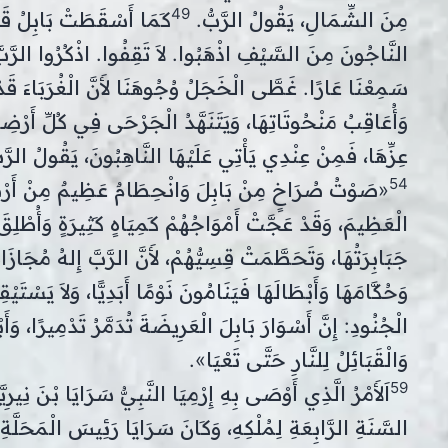
49
مِنَ الشِّمَالِ، يَقُولُ الرَّبُّ.
كَمَا أَسْقَطَتْ بَابِلُ قَت
النَّاجُونَ مِنَ السَّيْفِ اذْهَبُوا. لاَ تَقِفُوا. اذْكُرُوا الرَّبّ
سَمِعْنَا عَارًا. غَطَّى الْخَجَلُ وُجُوهَنَا لأَنَّ الْغُرَبَاءَ قَ
وَأُعَاقِبُ مَنْحُوتَاتِهَا، وَيَتَنَهَّدُ الْجَرْحَى فِي كُلِّ أَرْضِ
عِزِّهَا، فَمِنْ عِنْدِي يَأْتِي عَلَيْهَا النَّاهِبُونَ، يَقُولُ الرَّب
54
«صَوْتُ صُرَاخٍ مِنْ بَابِلَ وَانْحِطَامٌ عَظِيمٌ مِنْ أَرْضِ
الْعَظِيمَ، وَقَدْ عَجَّتْ أَمْوَاجُهُمْ كَمِيَاهٍ كَثِيرَةٍ وَأُطْ
جَبَابِرَتُهَا، وَتَحَطَّمَتْ قِسِيُّهُمْ، لأَنَّ الرَّبَّ إِلهُ مُجَازَا
وَحُكَّامَهَا وَأَبْطَالَهَا فَيَنَامُونَ نَوْمًا أَبَدِيًّا، وَلاَ يَسْ
الْجُنُودِ: إِنَّ أَسْوَارَ بَابِلَ الْعَرِيضَةَ تُدَمَّرُ تَدْمِيرًا، وَ
وَالْقَبَائِلُ لِلنَّارِ حَتَّى تَعْيَا».
59
اَلأَمْرُ الَّذِي أَوْصَى بِهِ إِرْمِيَا النَّبِيُّ سَرَايَا بْنَ نِير
السَّنَةِ الرَّابِعَةِ لِمُلْكِهِ، وَكَانَ سَرَايَا رَئِيسَ الْمَحَلَّةِ