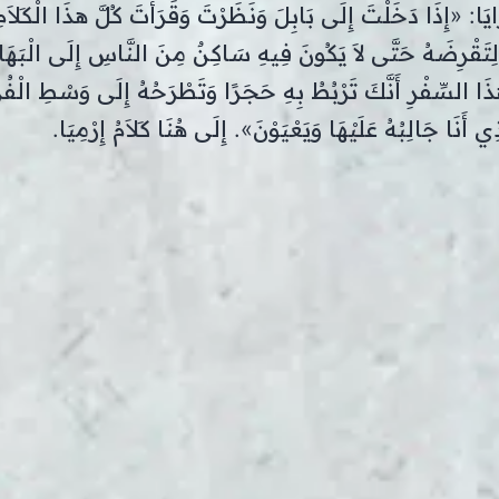
ايَا: «إِذَا دَخَلْتَ إِلَى بَابِلَ وَنَظَرْتَ وَقَرَأْتَ كُلَّ هذَا الْكَلاَمِ
لِتَقْرِضَهُ حَتَّى لاَ يَكُونَ فِيهِ سَاكِنٌ مِنَ النَّاسِ إِلَى الْبَهَائ
ذَا السِّفْرِ أَنَّكَ تَرْبُطُ بِهِ حَجَرًا وَتَطْرَحُهُ إِلَى وَسْطِ الْفُ
 أَنَا جَالِبُهُ عَلَيْهَا وَيَعْيَوْنَ». إِلَى هُنَا كَلاَمُ إِرْمِيَا.