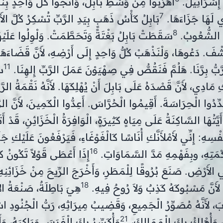
 إِسْرَائِيلَ.
اهْرُبُوا مِنْ وَسْطِ بَابِلَ، وَانْجُوا كُلُّ وَاحِدٍ بِنَف
7
ِّي لَهَا جَزَاءَهَا.
بَابِلُ كَأْسُ ذَهَبٍ بِيَدِ الرَّبِّ تُسْكِرُ كُلَّ ال
8
ِ الشُّعُوبُ.
سَقَطَتْ بَابِلُ بَغْتَةً وَتَحَطَّمَتْ. وَلْوِلُوا عَلَيْ
تُشْفَ. دَعُوهَا، وَلْنَذْهَبْ كُلُّ وَاحِدٍ إِلَى أَرْضِهِ، لأَنَّ قَضَاءَه
11
َّبُّ بِرَّنَا. هَلُمَّ فَنَقُصُّ فِي صِهْيَوْنَ عَمَلَ الرَّبِّ إِلهِنَا.
سُ
مَادِي، لأَنَّ قَصْدَهُ عَلَى بَابِلَ أَنْ يُهْلِكَهَا. لأَنَّهُ نَقْمَةُ الرَّب
ِّدُوا الْحِرَاسَةَ. أَقِيمُوا الْحُرَّاسَ. أَعِدُّوا الْكَمِينَ، لأَنَّ الرّ
أَيَّتُهَا السَّاكِنَةُ عَلَى مِيَاهٍ كَثِيرَةٍ، الْوَافِرَةُ الْخَزَائِنِ، قَدْ أَ
ْسِهِ: إِنِّي لأَمْلأَنَّكِ أُنَاسًا كَالْغَوْغَاءِ، فَيَرْفَعُونَ عَلَيْكِ جَلَ
16
مَتِهِ، وبِفَهْمِهِ مَدَّ السَّمَاوَاتِ.
إِذَا أَعْطَى قَوْلاً تَكُونُ كَث
أَرْضِ. صَنَعَ بُرُوقًا لِلْمَطَرِ، وَأَخْرَجَ الرِّيحَ مِنْ خَزَائِنِه
18
 لأَنَّ مَسْبُوكَهُ كَذِبٌ وَلاَ رُوحٌ فِيهِ.
هِيَ بَاطِلَةٌ، صَنْعَةُ ال
 لأَنَّهُ مُصَوِّرُ الْجَمِيعِ، وَقَضِيبُ مِيرَاثِهِ، رَبُّ الْجُنُودِ ا
21
 وَأُهْلِكُ بِكَ الْمَمَالِكَ،
وَأُكَسِّرُ بِكَ الْفَرَسَ وَرَاكِبَهُ، و