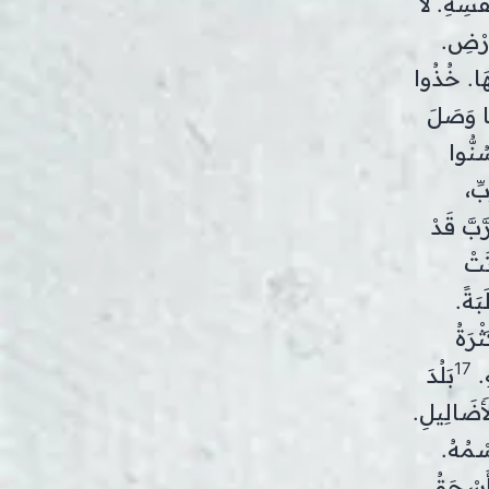
ْسِهِ. لاَ
أَرْضِ.
هَا. خُذُوا
َا وَصَلَ
نُّوا
ِّ،
َبَّ قَدْ
تَتْ
بَةً.
ْرَةُ
17
ِ.
بَلُدَ
أَضَالِيلِ.
سْمُهُ.
َأَسْحَقُ