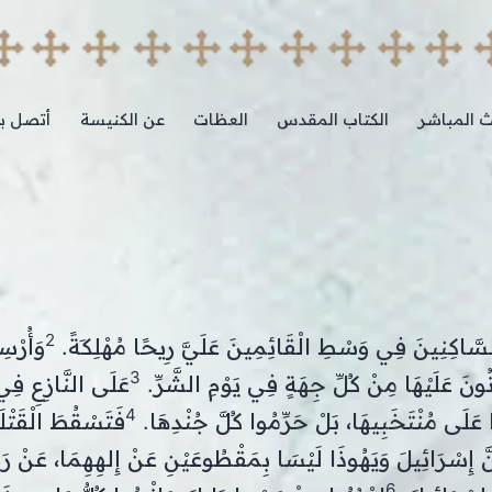
ث المباشر
الكتاب المقدس
العظات
عن الكنيسة
أتصل بن
2
لسَّاكِنِينَ فِي وَسْطِ الْقَائِمِينَ عَلَيَّ رِيحًا مُهْلِكَةً.
وَأُرْس
3
كُونُونَ عَلَيْهَا مِنْ كُلِّ جِهَةٍ فِي يَوْمِ الشَّرِّ.
عَلَى النَّازِعِ فِ
4
ُوا عَلَى مُنْتَخَبِيهَا، بَلْ حَرِّمُوا كُلَّ جُنْدِهَا.
فَتَسْقُطَ الْقَتْ
نَّ إِسْرَائِيلَ وَيَهُوذَا لَيْسَا بِمَقْطُوعَيْنِ عَنْ إِلهِهِمَا، عَنْ رَب
6