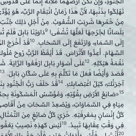
الْجُنُودِ، وَإِنْ تَكُنْ أَرْضُهُمَا مَلآنَةً إِثْمًا عَلَى قُدُّوسِ
تَهْلِكُوا بِذَنْبِهَا، لأَنَّ هذَا زَمَانُ انْتِقَامِ الرَّبِّ، هُوَ يُؤَد
مِنْ خَمْرِهَا شَرِبَتِ الشُّعُوبُ. مِنْ أَجْلِ ذلِكَ جُنَّت
9
بَلَسَانًا لِجُرْحِهَا لَعَلَّهَا تُشْفَى!
دَاوَيْنَا بَابِلَ فَلَمْ 
10
إِلَى السَّمَاءِ، وَارْتَفَعَ إِلَى السَّحَابِ.
قَدْ أَخْرَجَ الر
السِّهَامَ. أَعِدُّوا الأَتْرَاسَ. قَدْ أَيْقَظَ الرَّبُّ رُوحَ مُلُوكِ 
12
نَقْمَةُ هَيْكَلِهِ.
عَلَى أَسْوَارِ بَابِلَ ارْفَعُوا الرَّايَةَ. شَد
13
قَصَدَ وَأَيْضًا فَعَلَ مَا تَكَلَّمَ بِهِ عَلَى سُكَّانِ بَابِلَ.
14
آخِرَتُكِ، كَيْلُ اغْتِصَابِكِ.
قَدْ حَلَفَ رَبُّ الْجُنُودِ بِنَف
15
«صَانِعُ الأَرْضِ بِقُوَّتِهِ، وَمُؤَسِّسُ الْمَسْكُونَةِ بِحِكْ
مِيَاهٍ فِي السَّمَاوَاتِ، وَيُصْعِدُ السَّحَابَ مِنْ أَقَاصِي ال
كُلُّ إِنْسَانٍ بِمَعْرِفَتِهِ. خَزِيَ كُلُّ صَائِغٍ مِنَ التِّمْثَالِ
19
فِي وَقْتِ عِقَابِهَا تَبِيدُ.
لَيْسَ كَهذِهِ نَصِيبُ يَعْقُوبَ،
20
أَنْتَ لِي فَأْسٌ وَأَدَوَاتُ حَرْبٍ، فَأَسْحَقُ بِكَ الأُمَمَ،