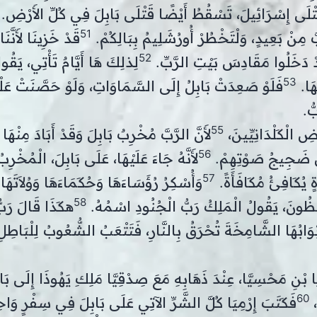
ْلَى إِسْرَائِيلَ، تَسْقُطُ أَيْضًا قَتْلَى بَابِلَ فِي كُلِّ الأَرْضِ.
51
َ مِنْ بَعِيدٍ، وَلْتَخْطُرْ أُورُشَلِيمُ بِبَالِكُمْ.
قَدْ خَزِينَا لأَنَّنَا
52
دْ دَخَلُوا مَقَادِسَ بَيْتِ الرَّبِّ.
لِذلِكَ هَا أَيَّامٌ تَأْتِي، يَقُول
53
هَا.
فَلَوْ صَعِدَتْ بَابِلُ إِلَى السَّمَاوَاتِ، وَلَوْ حَصَّنَتْ عَلْي
ُّ.
55
 الْكَلْدَانِيِّينَ،
لأَنَّ الرَّبَّ مُخْرِبٌ بَابِلَ وَقَدْ أَبَادَ مِنْهَ
56
لِقَ ضَجِيجُ صَوْتِهِمْ.
لأَنَّهُ جَاءَ عَلَيْهَا، عَلَى بَابِلَ، الْمُخْرِبُ
57
ةٍ يُكَافِئُ مُكَافَأَةً.
وَأُسْكِرُ رُؤَسَاءَهَا وَحُكَمَاءَهَا وَوُلاَتَهَا
58
تَيْقِظُونَ، يَقُولُ الْمَلِكُ رَبُّ الْجُنُودِ اسْمُهُ.
هكَذَا قَالَ رَبّ
أَبْوَابُهَا الشَّامِخَةَ تُحْرَقُ بِالنَّارِ، فَتَتْعَبُ الشُّعُوبُ لِلْبَاطِلِ
ِيَّا بْنِ مَحْسِيَّا، عِنْدَ ذَهَابِهِ مَعَ صِدْقِيَّا مَلِكِ يَهُوذَا إِلَى ب
60
،
فَكَتَبَ إِرْمِيَا كُلَّ الشَّرِّ الآتِي عَلَى بَابِلَ فِي سِفْرٍ وَاحِ