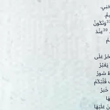
َحَنِي.
مُ.
3
وَتَكُونُ
39
.
عِنْدَ
ُمْ
حْرُ عَلَى
َعْبُرُ
ُطُ سُورُ
 قَلْبُكُمْ
خَبَرٌ
َا
َ عَلَيْهَا