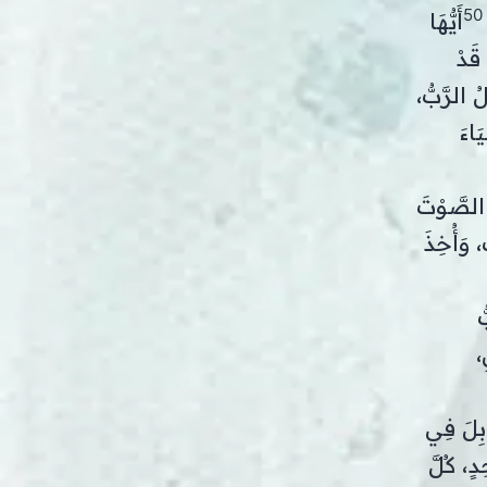
50
أَيُّهَا
 قَدْ
ُ الرَّبُّ،
َاءَ
ا الصَّوْتَ
، وَأُخِذَ
ُ
،
َابِلَ فِي
دٍ، كُلَّ