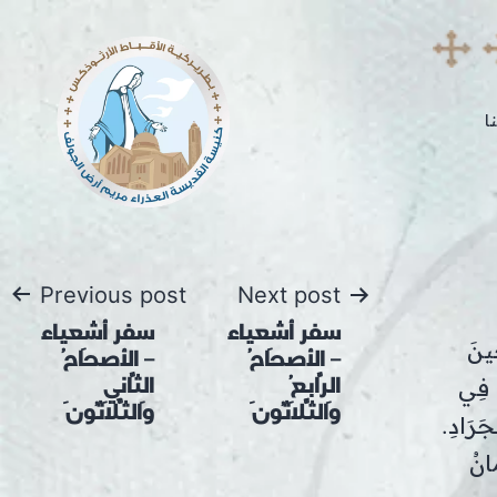
p
o
t
ا
Post
Previous post
Next post
سفر أشعياء
سفر أشعياء
navigation
ِينَ
– الأصحَاحُ
– الأصحَاحُ
الرَّابِعُ
الثَّانِي
ا فِي
وَالثَّلاَثُونَ
وَالثَّلاَثُونَ
جَرَادِ.
َانُ