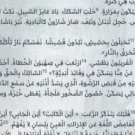
ِّ هِيَ كَنْزُهُ.
8
بْكُونَ بِمَرَارَةٍ.
خَلَتِ السِّكَكُ. بَادَ عَابِرُ السَّبِيلِ. نَكَثَ ال
ُ. خَجِلَ لُبْنَانُ وَتَلِفَ. صَارَ شَارُونُ كَالْبَادِيَةِ. نُثِرَ بَاشَا
11
تَحْبَلُونَ بِحَشِيشٍ، تَلِدُونَ قَشِيشًا. نَفَسُكُمْ نَارٌ تَأْكُلُك
ْرَقُ بِالنَّارِ».
14
هَا الْقَرِيبُونَ بَطْشِي.
ارْتَعَبَ فِي صِهْيَوْنَ الْخُطَاةُ. أَخَذ
15
 مَنْ مِنَّا يَسْكُنُ فِي وَقَائِدَ أَبَدِيَّةٍ؟»
السَّالِكُ بِالْحَقِّ وَال
ْهِ مِنْ قَبْضِ الرَّشْوَةِ، الَّذِي يَسُدُّ أُذُنَيْهِ عَنْ سَمْعِ الدِّمَ
َالِي يَسْكُنُ. حُصُونُ الصُّخُورِ مَلْجَأُهُ. يُعْطَى خُبْزَهُ، وَمِي
18
قَلْبُكَ يَتَذَكَّرُ الرُّعْبَ: « أَيْنَ الْكَاتِبُ؟ أَيْنَ الْجَابِي؟ أَيْن
20
امِضَ اللُّغَةِ عَنِ الإِدْرَاكِ، الْعَيِيَّ بِلِسَانٍ لاَ يُفْهَمُ.
اُ
ًا مُطْمَئِنًّا، خَيْمَةً لاَ تَنْتَقِلُ، لاَ تُقْلَعُ أَوْتَادُهَا إِلَى الأَبَد