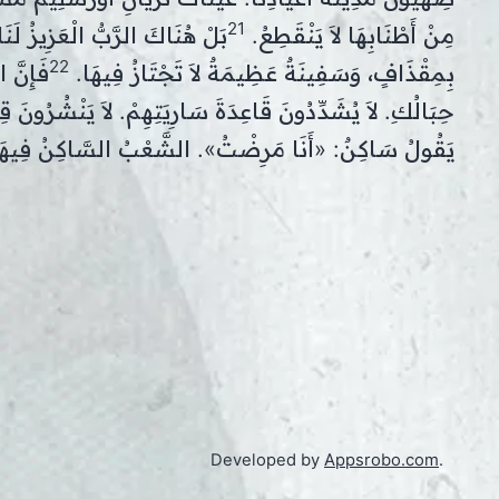
21
مِنْ أَطْنَابِهَا لاَ يَنْقَطِعُ.
بَلْ هُنَاكَ الرَّبُّ الْعَزِيزُ لَن
22
بِمِقْذَافٍ، وَسَفِينَةٌ عَظِيمَةٌ لاَ تَجْتَازُ فِيهَا.
فَإِنَّ 
حِبَالُكِ. لاَ يُشَدِّدُونَ قَاعِدَةَ سَارِيَتِهِمْ. لاَ يَنْشُرُونَ ق
يَقُولُ سَاكِنٌ: «أَنَا مَرِضْتُ». الشَّعْبُ السَّاكِنُ فِيهَا م
Developed by
Appsrobo.com
.