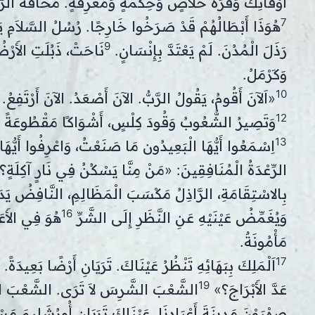
أَوْقَاتِكَ وَفْرَةَ خَلاَصٍ وَحِكْمَةٍ وَمَعْرِفَةٍ. مَخَافَةُ الرَّب
7
هُوَذَا أَبْطَالُهُمْ قَدْ صَرَخُوا خَارِجًا. رُسُلُ السَّلاَمِ يَ
9
رَذَلَ الْمُدُنَ. لَمْ يَعْتَدَّ بِإِنْسَانٍ.
نَاحَتْ، ذَبُلَتِ الأَرْض
وَكَرْمَلُ.
10
«اَلآنَ أَقُومُ، يَقُولُ الرَّبُّ. الآنَ أَصْعَدُ. الآنَ أَرْتَفِعُ.
12
وَتَصِيرُ الشُّعُوبُ وَقُودَ كِلْسٍ، أَشْوَاكًا مَقْطُوعَةً تُح
13
اِسْمَعُوا أَيُّهَا الْبَعِيدُون مَا صَنَعْتُ، وَاعْرِفُوا أَيُّ
الرِّعْدَةُ الْمُنَافِقِينَ: «مَنْ مِنَّا يَسْكُنُ فِي نَارٍ آكِلَةٍ؟
بِالاسْتِقَامَةِ، الرَّاذِلُ مَكْسَبَ الْمَظَالِمِ، النَّافِضُ يَدَي
16
وَيُغَمِّضُ عَيْنَيْهِ عَنِ النَّظَرِ إِلَى الشَّرِّ
هُوَ فِي الأَع
مَأْمُونَةٌ.
17
اَلْمَلِكَ بِبَهَائِهِ تَنْظُرُ عَيْنَاكَ. تَرَيَانِ أَرْضًا بَعِيدَةً.
19
عَدَّ الأَبْرَاجَ؟»
الشَّعْبَ الشَّرِسَ لاَ تَرَى. الشَّعْبَ الْغَ
صِهْيَوْنَ مَدِينَةَ أَعْيَادِنَا. عَيْنَاكَ تَرَيَانِ أُورُشَلِيمَ مَسْكِن