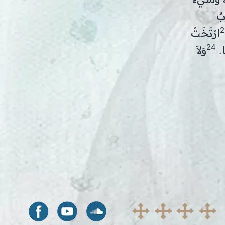
ِبٌ
2
ارْتَخَتْ
24
ًا.
وَلاَ