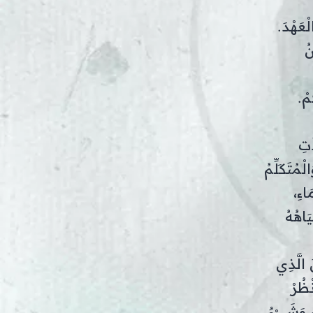
ْعَهْدَ.
نُ
مْ.
َتِ
ْمُتَكَلِّمُ
اءِ،
َاهُهُ
َ الَّذِي
نْظُرْ
ِ، وَشَيْءٌ