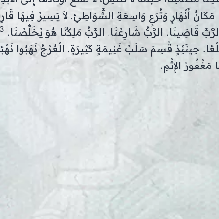
َا مَكَانُ أَنْهَارٍ وَتُرَعٍ وَاسِعَةِ الشَّوَاطِئِ. لاَ يَسِيرُ فِيهَا قَار
3
الرَّبَّ قَاضِينَا. الرَّبُّ شَارِعُنَا. الرَّبُّ مَلِكُنَا هُوَ يُخَلِّصُنَا.
ِلْعًا. حِينَئِذٍ قُسِمَ سَلَبُ غَنِيمَةٍ كَثِيرَةٍ. الْعُرْجُ نَهَبُوا نَهْب
َغْفُورُ الإِثْمِ.