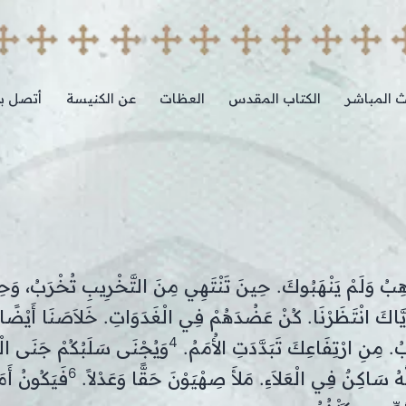
ث المباشر
الكتاب المقدس
العظات
عن الكنيسة
أتصل بن
لنَّاهِبُ وَلَمْ يَنْهَبُوكَ. حِينَ تَنْتَهِي مِنَ التَّخْرِيبِ تُخْرَبُ، وَح
. إِيَّاكَ انْتَظَرْنَا. كُنْ عَضُدَهُمْ فِي الْغَدَوَاتِ. خَلاَصَنَا أَيْضً
4
مِنِ ارْتِفَاعِكَ تَبَدَّدَتِ الأُمَمُ.
وَيُجْنَى سَلَبُكُمْ جَنَى الْ
6
نَّهُ سَاكِنٌ فِي الْعَلاَءِ. مَلأَ صِهْيَوْنَ حَقًّا وَعَدْلاً.
فَيَكُونُ أَم