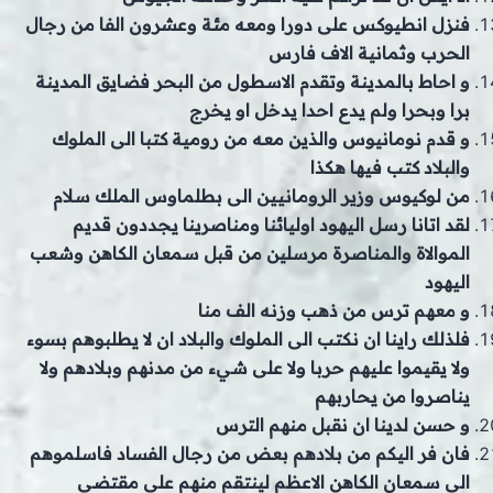
فنزل انطيوكس على دورا ومعه مئة وعشرون الفا من رجال
الحرب وثمانية الاف فارس
و احاط بالمدينة وتقدم الاسطول من البحر فضايق المدينة
برا وبحرا ولم يدع احدا يدخل او يخرج
و قدم نومانيوس والذين معه من رومية كتبا الى الملوك
والبلاد كتب فيها هكذا
من لوكيوس وزير الرومانيين الى بطلماوس الملك سلام
لقد اتانا رسل اليهود اوليائنا ومناصرينا يجددون قديم
الموالاة والمناصرة مرسلين من قبل سمعان الكاهن وشعب
اليهود
و معهم ترس من ذهب وزنه الف منا
فلذلك راينا ان نكتب الى الملوك والبلاد ان لا يطلبوهم بسوء
ولا يقيموا عليهم حربا ولا على شيء من مدنهم وبلادهم ولا
يناصروا من يحاربهم
و حسن لدينا ان نقبل منهم الترس
فان فر اليكم من بلادهم بعض من رجال الفساد فاسلموهم
الى سمعان الكاهن الاعظم لينتقم منهم على مقتضى