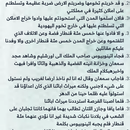
و قد خربتم تخومها وضربتم الارض ضربة عظيمة وتسلطتم
على اماكن كثيرة في مملكتي
فالان اسلموا المدن التي استحوذتم عليها وادوا خراج الاماكن
التي تسلطتم عليها في خارج تخوم اليهودية
و الا فادوا عنها خمس مئة قنطار فضة وعن الاتلاف الذي
اتلفتموه وعن خراج المدن خمس مئة قنطار اخرى والا وفدنا
عليكم مقاتلين
فجاء اتينوبيوس صاحب الملك الى اورشليم وشاهد مجد
سمعان وخزانة انيته الفضية والذهبية واثاثا وافرا فبهت
واخبرهبكلام الملك
فاجاب سمعان وقال له انا لم ناخذ ارضا لغريب ولم نستول
على شيء لاجنبي ولكنه ميراث ابائنا الذي كان اعداؤنا قد
استولوا عليه ظلما حينا من الدهر
فلما اصبنا الفرصة استرددنا ميراث ابائنا
فاما يافا وجازر اللتان تطالب بهما فانهما كانتا تجلبان على
الشعب في بلادنا نكبات شديدة غير انا نؤدي عنهما مئة
قنطار فلم يجبه اتينوبيوس بكلمة