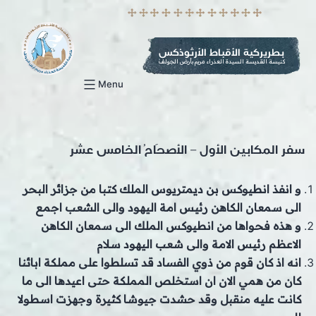
p
o
t
بطريركية الأقباط الأرثوذكس
كنيسة القديسة السيدة العذراء مريم بأرض الجولف
Menu
سفر المكابين الأول – الأصحَاحُ الخامس عشر
و انفذ انطيوكس بن ديمتريوس الملك كتبا من جزائر البحر
الى سمعان الكاهن رئيس امة اليهود والى الشعب اجمع
و هذه فحواها من انطيوكس الملك الى سمعان الكاهن
الاعظم رئيس الامة والى شعب اليهود سلام
انه اذ كان قوم من ذوي الفساد قد تسلطوا على مملكة ابائنا
كان من همي الان ان استخلص المملكة حتى اعيدها الى ما
كانت عليه منقبل وقد حشدت جيوشا كثيرة وجهزت اسطولا