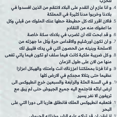
للحرب
و انا عازم ان اتقدم على البلاد لانتقم من الذين افسدوا في
بلادنا وخربوا مدنا كثيرة في المملكة
فالان اقرر لك كل حطيطة حطها عنك الملوك من قبلي وكل
ما اعفوك منه من التقادم
و قد ابحت لك ان تضرب في بلادك سكة خاصة
و ان تكون اورشليم والاقداس حرة وكل ما جهزته من
الاسلحة وبنيته من الحصون التي في يدك فليبق لك
و كل ضريبة ملكية كانت فيما سلف او تكون فيما ياتي تفعى
منها من الان على طول الزمان
و اذا فزنا بمملكتنا اعززناك انت وامتك والهيكل اعزازا
عظيما حتى يتلالا مجدكم في الارض كلها
و في السنة المئة والرابعة والسبعين خرج انطيوكس الى
ارض ابائه فاجتمع اليه جميع الجيوش حتى لم يبق مع
تريفون الا نفر يسير
فتعقبه انطيوكس الملك فانطلق هاربا الى دورا التي على
البحر
اذ ايقن ان قد تراكم عليه الشر وخذلته الجيوش