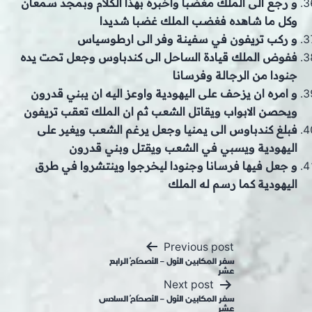
و رجع الى الملك مغضبا واخبره بهذا الكلام وبمجد سمعان
وكل ما شاهده فغضب الملك غضبا شديدا
و ركب تريفون في سفينة وفر الى ارطوسياس
ففوض الملك قيادة الساحل الى كندباوس وجعل تحت يده
جنودا من الرجالة وفرسانا
و امره ان يزحف على اليهودية واوعز اليه ان يبني قدرون
ويحصن الابواب ويقاتل الشعب ثم ان الملك تعقب تريفون
فبلغ كندباوس الى يمنيا وجعل يرغم الشعب ويغير على
اليهودية ويسبي في الشعب ويقتل وبني قدرون
و جعل فيها فرسانا وجنودا ليخرجوا وينتشروا في طرق
اليهودية كما رسم له الملك
Post
Previous post
navigation
سفر المكابين الأول – الأصحَاحُ الرابع
عشر
Next post
سفر المكابين الأول – الأصحَاحُ السادس
عشر