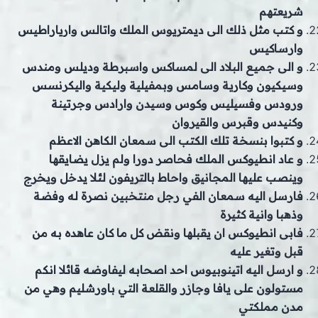
شريعتهم
و كتب مثل ذلك الى ديمتريوس الملك واتالس وارياراطيس
وارساكيس
و الى جميع البلاد الى لمساكس واسبرطة وديلس ومندس
وسيكيون وكارية وسامس وبمفيلية وليكية واليكرنسس
ورودس وفسيليس وكوس وسيدن وارادس وجرتينة
وكنيدس وقبرس والقيروان
و كتبوا بنسخة تلك الكتب الى سمعان الكاهن الاعظم
و عاد انطيوكس الملك فحاصر دورا ولم يزل يضايقها
وينصب عليها المجانيق واحاط بالتريفون لئلا يدخل ويخرج
فارسل اليه سمعان الفي رجل منتخبين نصرة له وفضة
وذهبا وانية كثيرة
فابى انطيوكس ان يقبلها ونقض كل ما كان عاهده به من
قبل وتغير عليه
و ارسل اليه اتينوبيوس احد اصحابه ليفاوضه قائلا انكم
مستولون على يافا وجازر والقلعة التي باورشليم وهي من
مدن مملكتي