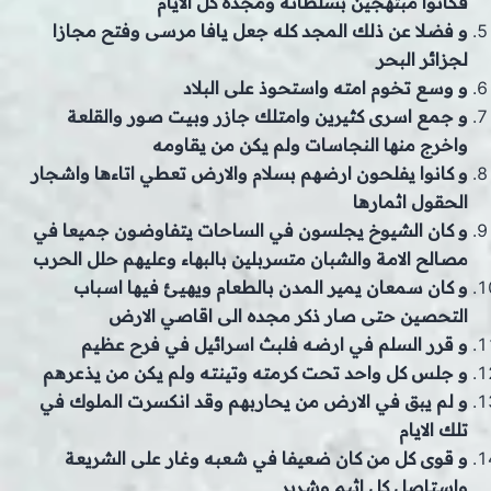
فكانوا مبتهجين بسلطانه ومجده كل الايام
و فضلا عن ذلك المجد كله جعل يافا مرسى وفتح مجازا
لجزائر البحر
و وسع تخوم امته واستحوذ على البلاد
و جمع اسرى كثيرين وامتلك جازر وبيت صور والقلعة
واخرج منها النجاسات ولم يكن من يقاومه
و كانوا يفلحون ارضهم بسلام والارض تعطي اتاءها واشجار
الحقول اثمارها
و كان الشيوخ يجلسون في الساحات يتفاوضون جميعا في
مصالح الامة والشبان متسربلين بالبهاء وعليهم حلل الحرب
و كان سمعان يمير المدن بالطعام ويهيئ فيها اسباب
التحصين حتى صار ذكر مجده الى اقاصي الارض
و قرر السلم في ارضه فلبث اسرائيل في فرح عظيم
و جلس كل واحد تحت كرمته وتينته ولم يكن من يذعرهم
و لم يبق في الارض من يحاربهم وقد انكسرت الملوك في
تلك الايام
و قوى كل من كان ضعيفا في شعبه وغار على الشريعة
واستاصل كل اثيم وشرير