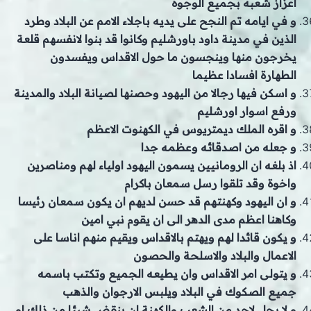
اعزاز شعبه بجميع الوجوه
و في ايامه تم النجح على يديه باجلاء الامم عن البلاد وطرد
الذين في مدينة داود باورشليم وكانوا قد بنوا لانفسهم قلعة
يخرجون منها وينجسون ما حول الاقداس ويفسدون
الطهارة افسادا عظيما
و اسكن فيها رجالا من اليهود وحصنها لصيانة البلاد والمدينة
ورفع اسوار اورشليم
و اقره الملك ديمتريوس في الكهنوت الاعظم
و جعله من اصدقائه وعظمه جدا
اذ بلغه ان الرومانيين يسمون اليهود اولياء لهم ومناصرين
واخوة وقد تلقوا رسل سمعان باكرام
و ان اليهود وكهنتهم قد حسن لديهم ان يكون سمعان رئيسا
وكاهنا اعظم مدى الدهر الى ان يقوم نبي امين
و يكون قائدا لهم ويهتم بالاقداس ويقيم منهم اناسا على
الاعمال والبلاد والاسلحة والحصون
و يتولى امر الاقداس وان يطيعه الجميع وتكتب باسمه
جميع الصكوك في البلاد ويلبس الارجوان والذهب
و لا يحل لاحد من الشعب والكهنة ان ينقض شيئا من ذلك او