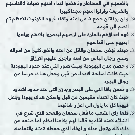
بانفسهم في المخاطر وناهضوا اعداء امتهم صيانة لاقداسهم
والشريعة واولوا امتهم مجدا كبيرا
و ان يوناتان جمع شمل امته وتقلد فيهم الكهنوت الاعظم ثم
انضم الى قومه
فهم اعداؤهم بالغارة على ارضهم ليدمروا بلادهم ويلقوا
ايديهم على اقداسهم
حينئذ نهض سمعان وقاتل عن امته وانفق كثيرا من امواله
وسلح رجال الباس من امته واجرى عليهم الارزاق
و حصن مدن اليهودية وبيت صور التي عند حدود اليهودية
حيث كانت اسلحة الاعداء من قبل وجعل هناك حرسا من
رجال اليهود
و حصن يافا التي على البحر وجازر التي عند حدود اشدود
حيث كان الاعداء مقيمين من قبل واسكن هناك يهودا وجعل
فيهما كل ما ياول الى اعزاز شانهما
فلما راى الشعب ما فعل سمعان والمجد الذي شرع في
انشائه لامته اقاموه قائدا لهم وكاهنا اعظم لما صنعه من
ذلك كله ولاجل عدله والوفاء الذي حفظه لامته والتماسه