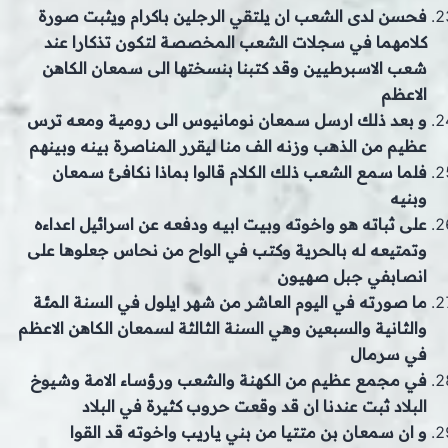
فحسن لدى الشعب ان يلتقي الرجلين باكرام ويثبت صورة
كلامهما في سجلات الشعب المخصصة لتكون تذكارا عند
شعب الاسبرطيين وقد كتبنا بنسختها الى سمعان الكاهن
الاعظم
و بعد ذلك ارسل سمعان نومانيوس الى رومية ومعه ترس
عظيم من الذهب وزنه الف منا ليقرر المناصرة بينه وبينهم
فلما سمع الشعب ذلك الكلام قالوا بماذا نكافئ سمعان
وبنيه
على ثباته هو واخوته وبيت ابيه ودفعه عن اسرائيل اعداءه
وتمتيعه له بالحرية وكتب في الواح من نحاس جعلوها على
انصابفي جبل صهيون
ما صورته في اليوم العاشر من شهر ايلول في السنة المئة
والثانية والسبعين وهي السنة الثالثة لسمعان الكاهن الاعظم
في سرمال
في مجمع عظيم من الكهنة والشعب ورؤساء الامة وشيوخ
البلاد ثبت عندنا ان قد وقعت حروب كثيرة في البلاد
و ان سمعان بن متتيا من بني ياريب واخوته قد القوا