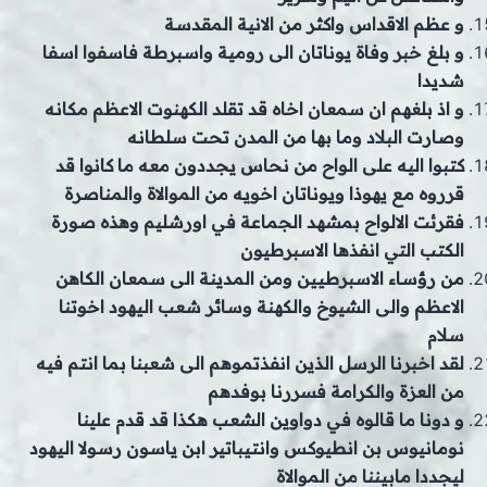
و عظم الاقداس واكثر من الانية المقدسة
و بلغ خبر وفاة يوناتان الى رومية واسبرطة فاسفوا اسفا
شديدا
و اذ بلغهم ان سمعان اخاه قد تقلد الكهنوت الاعظم مكانه
وصارت البلاد وما بها من المدن تحت سلطانه
كتبوا اليه على الواح من نحاس يجددون معه ما كانوا قد
قرروه مع يهوذا ويوناتان اخويه من الموالاة والمناصرة
فقرئت الالواح بمشهد الجماعة في اورشليم وهذه صورة
الكتب التي انفذها الاسبرطيون
من رؤساء الاسبرطيين ومن المدينة الى سمعان الكاهن
الاعظم والى الشيوخ والكهنة وسائر شعب اليهود اخوتنا
سلام
لقد اخبرنا الرسل الذين انفذتموهم الى شعبنا بما انتم فيه
من العزة والكرامة فسررنا بوفدهم
و دونا ما قالوه في دواوين الشعب هكذا قد قدم علينا
نومانيوس بن انطيوكس وانتيباتير ابن ياسون رسولا اليهود
ليجددا مابيننا من الموالاة