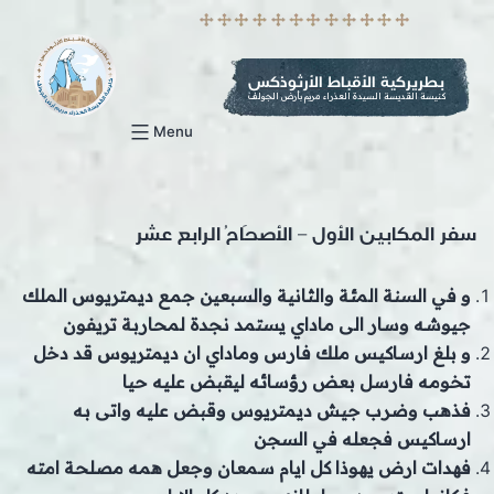
p
o
t
بطريركية الأقباط الأرثوذكس
كنيسة القديسة السيدة العذراء مريم بأرض الجولف
Menu
سفر المكابين الأول – الأصحَاحُ الرابع عشر
و في السنة المئة والثانية والسبعين جمع ديمتريوس الملك
جيوشه وسار الى ماداي يستمد نجدة لمحاربة تريفون
و بلغ ارساكيس ملك فارس وماداي ان ديمتريوس قد دخل
تخومه فارسل بعض رؤسائه ليقبض عليه حيا
فذهب وضرب جيش ديمتريوس وقبض عليه واتى به
ارساكيس فجعله في السجن
فهدات ارض يهوذا كل ايام سمعان وجعل همه مصلحة امته