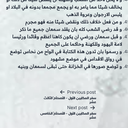
يخالف شيئا مما يامر به او يجمع مجمعا بدونه في البلاد او
يلبس الارجوان وعروة الذهب
و من فعل خلاف ذلك ونقض شيئا منه فهو مجرم
و قد رضي الشعب كله بان يقلد سمعان جميع ما ذكر
و قبل سمعان ورضي ان يكون كاهنا اعظم وقائدا ورئيسا
لامة اليهود وللكهنة وحاكما على الجميع
و رسموا بان تدون هذه الكتابة في الواح من نحاس توضع
في رواق الاقداس في موضع مشهود
و توضع صورها في الخزانة حتى تبقى لسمعان وبنيه
Post
Previous post
navigation
سفر المكابين الأول – الأصحَاحُ الثالث
عشر
Next post
سفر المكابين الأول – الأصحَاحُ الخامس
عشر