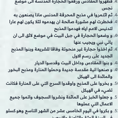
فطهروا المقادس ورفعوا الحجارة المدنسة الى موضع
نجس
ثم ائتمروا في مذبح المحرقة المدنس ماذا يصنعون به
فخطرت لهم مشورة صالحة ان يهدموه لئلا يكون لهم عارا
لتدنيس الامم اياه فهدموا المذبح
و وضعوا الحجارة في جبل البيت في موضع لائق الى ان
ياتي نبي ويجيب عنها
ثم اخذوا حجارة غير منحوتة وفاقا للشريعة وبنوا المذبح
الجديد على رسم الاول
و بنوا المقادس وداخل البيت وقدسوا الديار
و صنعوا انية مقدسة جديدة وحملوا المنارة ومذبح البخور
والمائدة الى الهيكل
و بخروا على المذبح واوقدوا السرج التي على المنارة فكانت
تضيء في الهيكل
و جعلوا الخبز على المائدة ونشروا السجوف واتموا جميع
الاعمال التي عملوها
و بكروا في اليوم الخامس عشر من الشهر التاسع وهو كسلو
في السنة المئة والثامنة والاربعين