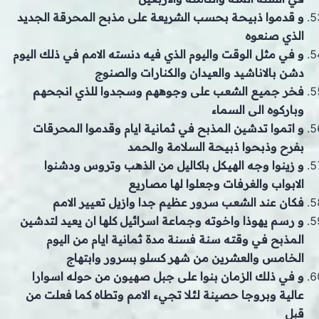
و قدموا ذبيحة بحسب الشريعة على مذبح المحرقة الجديد
الذي صنعوه
و في مثل الوقت واليوم الذي فيه دنسته الامم في ذلك اليوم
دشن بالاناشيد والعيدان والكنارات والصنوج
فخر جميع الشعب على وجوههم وسجدوا للذي انجحهم
وباركوه الى السماء
و اتموا تدشين المذبح في ثمانية ايام وقدموا المحرقات
بفرح وذبحوا ذبيحة السلامة والحمد
و زينوا وجه الهيكل باكاليل من الذهب وتروس ودشنوا
الابواب والغرفات وجعلوا لها مصاريع
فكان عند الشعب سرور عظيم جدا وازيل تعيير الامم
و رسم يهوذا واخوته وجماعة اسرائيل كلها ان يعيد لتدشين
المذبح في وقته سنة فسنة مدة ثمانية ايام من اليوم
الخامس والعشرين من شهر كسلو بسرور وابتهاج
و في ذلك الزمان بنوا على جبل صهيون من حوله اسوارا
عالية وبروجا حصينة لئلا تجيء الامم وتطاه كما فعلت من
قبل