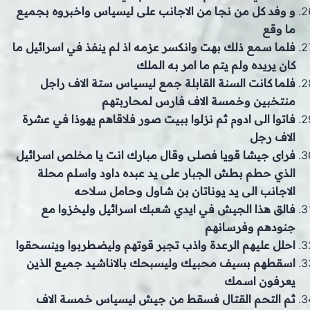
و وفد كل من نجا من الاجانب على ليسياس واخبروه بجميع
ما وقع
فلما سمع ذلك بهت وانكسر عزمه اذ لم ينفذ في اسرائيل ما
كان يريده ولم يتم ما امر به الملك
فلما كانت السنة القابلة جمع ليسياس ستة الاف راجل
منتخبين وخمسة الاف فارس لمحاربتهم
فاتوا الى ادوم ثم نزلوا ببيت صور فلاقاهم يهوذا في عشرة
الاف رجل
فراى جيشا قويا فصلى وقال مبارك انت يا مخلص اسرائيل
الذي حطم بطش الجبار على يد عبده داود واسلم محلة
الاجانب الى يد يوناتان بن شاول وحامل سلاحه
فالق هذا الجيش في ايدي شعبك اسرائيل وليخزوا مع
جنودهم وفرسانهم
احلل عليهم الرعدة واذب تجبر قوتهم وليضطربوا وينسحقوا
اسقطهم بسيف محبيك وليسبحك بالاناشيد جميع الذين
يعرفون اسمك
ثم التحم القتال فسقط من جيش ليسياس خمسة الاف