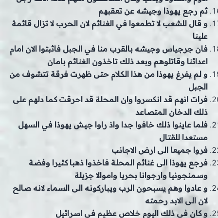
ثم رجع يهوذا وجيشه عن تعقبهم
و قال للشعب لا تطمعوا في الغنائم لان الحرب لا تزال قائمة
علينا
فان جرجياس وجيشه بالقرب منا في الجبل فاثبتوا الان امام
اعدائنا وقاتلوهم وبعد ذلك تاخذون الغنائم بامان
و لم يفرغ يهوذا من هذا الكلام حتى ظهرت فرقة تتشوف من
الجبل
فرات انهم قد انكسروا وان المحلة قد احرقت كما دلهم على
ذلك الدخان المتصاعد
فلما عاينوا ذلك خافوا جدا واذ راوا جيش يهوذا في السهل
مستعدا للقتال
فروا جميعا الى ارض الاجانب
فرجع يهوذا الى غنائم المحلة فاخذوا ذهبا كثيرا وفضة
وسمنجونيا وارجوانا بحريا واموالا جزيلة
و عادوا وهم يسبحون الرب ويباركونه الى السماء لانه صالح
لان الى الابد رحمته
و كان في ذلك اليوم خلاص عظيم في اسرائيل