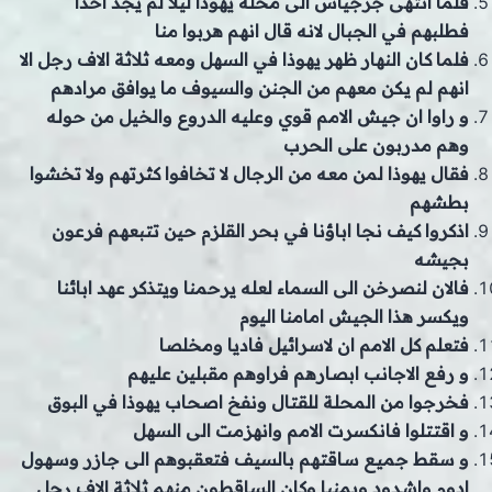
فلما انتهى جرجياس الى محلة يهوذا ليلا لم يجد احدا
فطلبهم في الجبال لانه قال انهم هربوا منا
فلما كان النهار ظهر يهوذا في السهل ومعه ثلاثة الاف رجل الا
انهم لم يكن معهم من الجنن والسيوف ما يوافق مرادهم
و راوا ان جيش الامم قوي وعليه الدروع والخيل من حوله
وهم مدربون على الحرب
فقال يهوذا لمن معه من الرجال لا تخافوا كثرتهم ولا تخشوا
بطشهم
اذكروا كيف نجا اباؤنا في بحر القلزم حين تتبعهم فرعون
بجيشه
فالان لنصرخن الى السماء لعله يرحمنا ويتذكر عهد ابائنا
ويكسر هذا الجيش امامنا اليوم
فتعلم كل الامم ان لاسرائيل فاديا ومخلصا
و رفع الاجانب ابصارهم فراوهم مقبلين عليهم
فخرجوا من المحلة للقتال ونفخ اصحاب يهوذا في البوق
و اقتتلوا فانكسرت الامم وانهزمت الى السهل
و سقط جميع ساقتهم بالسيف فتعقبوهم الى جازر وسهول
ادوم واشدود ويمنيا وكان الساقطون منهم ثلاثة الاف رجل