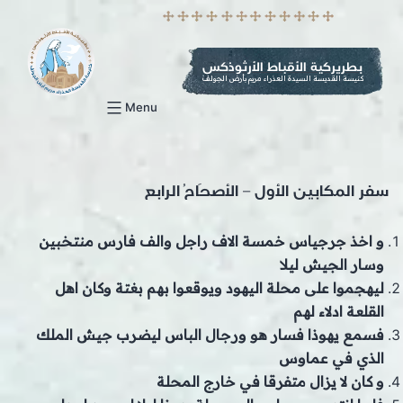
p
o
t
بطريركية الأقباط الأرثوذكس
كنيسة القديسة السيدة العذراء مريم بأرض الجولف
Menu
سفر المكابين الأول – الأصحَاحُ الرابع
و اخذ جرجياس خمسة الاف راجل والف فارس منتخبين
وسار الجيش ليلا
ليهجموا على محلة اليهود ويوقعوا بهم بغتة وكان اهل
القلعة ادلاء لهم
فسمع يهوذا فسار هو ورجال الباس ليضرب جيش الملك
الذي في عماوس
و كان لا يزال متفرقا في خارج المحلة