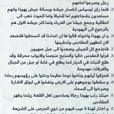
رجل وصرعوا امامهم
فلما راى ليسياس انكسار جيشه وبسالة جيش يهوذا وانهم
مستعدون بشجاعتهم اما للحياة واما للموت ذهب الى
انطاكية وجمع جيشا من الغرباء ولما كثر جيشه الاول هم
بالرجوع الى اليهودية
و ان يهوذا واخوته قالوا ها ان اعداءنا قد انسحقوا فلنصعد
الان لتطهير المقادس وتدشينها
فاجتمع كل الجيش وصعدوا الى جبل صهيون
فراوا المقدس خاليا والمذبح منجسا والابواب محرقة وقد
طلع النبات في الديار كما يطلع في غابة او جبل من الجبال
والغرفات مهدومة
فمزقوا ثيابهم وناحوا نوحا عظيما وحثوا على رؤوسهم رمادا
و سقطوا بوجوههم على الارض ونفخوا في ابواق الاشارة
وصرخوا الى السماء
حينئذ رتب يهوذا رجالا يصادمون اهل القلعة ريثما يطهر
المقادس
و اختار كهنة لا عيب فيهم من ذوي الحرص على الشريعة