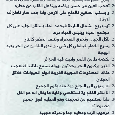
تعجب العين من حسن بياضه وينذهل القلب من مطره
و يسكب الصقيع كالملح على الارض واذا جمد صار كاطراف
الاوتاد
تهب ريح الشمال الباردة فيجمد الماء يستقر الجليد على كل
مجتمع المياه ويلبس المياه درعا
تاكل الجبال وتحرق الصحراء وتتلف الخضر كالنار
يسرع الغمام فيشفي كل شيء والندى الناشئ من الحر يعيد
البهجة
بكلامه طامن الغمر وانبت فيه الجزائر
الذين يركبون البحر يحدثون بهوله نسمع باذاننا فنتعجب
هناك المصنوعات العجيبة الغريبة انواع الحيوانات خلائق
الحيتان
به ينتهي الى النجاح وبكلمته يقوم الجميع
انا نكثر الكلام ولا نستقصي وغاية ما يقال انه هو الكل
ماذا نستطيع من تمجيده وهو العظيم فوق جميع
مصنوعاته
مرهوب الرب وعظيم جدا وقدرته عجيبة