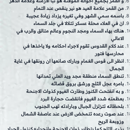
و القمر بجميع احواله الموقتة هو نبا الازمنة وعلامة الدهر
من القمر علامة العيد هو نير ينقص عند التمام
باسمه سمي الشهر وفي تغيره يزداد زيادة عجيبة
ان في العلاء محلة عسكر تتلالا في جلد السماء
هناك بهاء السماء ومجد النجوم وعالم متالق والرب في
الاعالي
عند كلام القدوس تقوم لاجراء احكامه ولا ياخذها في
محارسها فتور
انظر الى قوس الغمام وبارك صانعها ان رونقها في غاية
الجمال
تنطق السماء منطقة مجد ويد العلي تمدانها
بامره عجل الثلج ورشق بروق قضائه
و به انفتحت الكنوز وطارت الغيوم كذوات الاجنحة
بعظمته شدد الغيوم فانقضت حجارة البرد
بلحظاته تتزلزل الجبال وبارادته تهب الجنوب
عند صوت رعده تتمخض الارض عند عاصفة الشمال
وزوبعة الريح
يذري الثلج كما يتطاير ذوات الاجنحة وانحداره كنزول الجراد