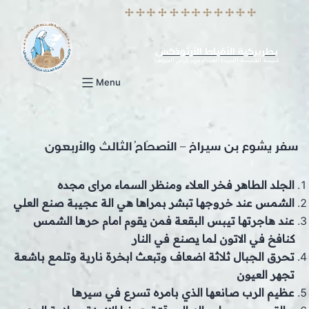
p
o
t
بطريركية الأقباط الأرثوذكس
كنيسة القديسة السيدة العذراء مريم بأرض الجولف
Menu
سفر يشوع بن سيراخ – الأصحَاحُ الثالث والأربعون
الجلد الطاهر فخر العلاء ومنظر السماء مراى مجده
الشمس عند خروجها تبشر بمراها هي الة عجيبة صنع العلي
عند هاجرتها تيبس البقعة فمن يقوم امام حرها الشمس
كنافخ في الاتون لما يصنع في النار
تحرق الجبال ثلاثة اضعاف وتبعث ابخرة نارية وتلمع باشعة
تجهر العيون
عظيم الرب صانعها الذي بامره تسرع في سيرها