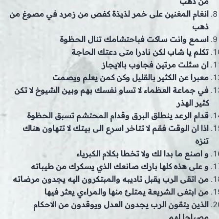
من ذهب
انغام المغنين على خمر لذيذة كفص من زمرد في مصوغ من
ذهب
اسمع وانت ساكت فباحتشامك تنال الحظوة
تكلم يا شاب لكن نادرا متى دعتك الحاجة
ان سئلت مرتين فجاوب بالايجاز
معبرا عن الكثير بالقليل وكن كمن يعلم ويصمت
في جماعة العظماء لا تساو نفسك بهم وبين الشيوخ لا تكن
كثير الهذر
قدام الرعد ينطلق البرق وقدام المحتشم تسبق الحظوة
اذا ان الوقت فقم لا تتاخر اسرع الى بيتك لا تتهاون هناك
تنزه
و اصنع ما بدا لك ولا تخطا بكلام الكبرياء
و على هذه كلها بارك صانعك الذي يسكرك من طيباته
من اتقى الرب يقبل تاديبه والمبتكرون اليه يجدون مرضاته
من ابتغى الشريعة يمتلئ منها والمراءي يعثر فيها
الذين يتقون الرب يجدون العدل ويوقدون من الاحكام
مصباحا لهم