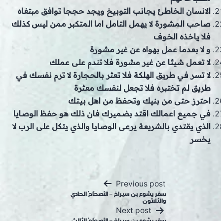
الانسان الخاطئ يجانب التوبيخ ويجد حججا توافق مبتغاه
صاحب المشورة لا يهمل التامل اما المتكبر ممن ليس كذلك
فلا ياخذه الخوف
و لا بعدما عمل بهواه عن غير مشورة
لا تعمل شيئا عن غير مشورة فلا تندم على عملك
لا تسر في طريق الهلكة فلا تعثر بالحجارة لا ترم نفسك في
طريق لم تختبره فلا تجعل لنفسك معثرة
احترز حتى من بنيك وتحفظ من اهل بيتك
في جميع اعمالك اقتد بضميرك فان ذلك هو حفظ الوصايا
الذي يقتدي بالشريعة يرعى الوصايا والذي يتكل على الرب لا
يخسر
Post
Previous post
navigation
سفر يشوع بن سيراخ – الأصحَاحُ الحادي
والثلاثون
Next post
سفر يشوع بن سيراخ – الأصحَاحُ الثالث