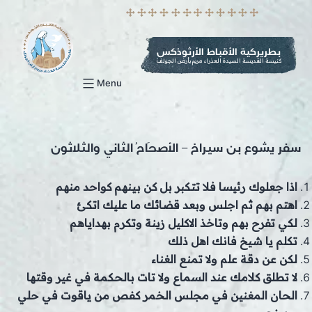
p
o
t
بطريركية الأقباط الأرثوذكس
كنيسة القديسة السيدة العذراء مريم بأرض الجولف
Menu
سفر يشوع بن سيراخ – الأصحَاحُ الثاني والثلاثون
اذا جعلوك رئيسا فلا تتكبر بل كن بينهم كواحد منهم
اهتم بهم ثم اجلس وبعد قضائك ما عليك اتكئ
لكي تفرح بهم وتاخذ الاكليل زينة وتكرم بهداياهم
تكلم يا شيخ فانك اهل ذلك
لكن عن دقة علم ولا تمنع الغناء
لا تطلق كلامك عند السماع ولا تات بالحكمة في غير وقتها
الحان المغنين في مجلس الخمر كفص من ياقوت في حلي