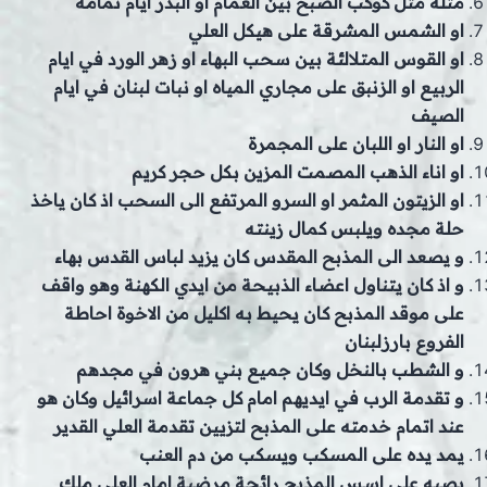
مثله مثل كوكب الصبح بين الغمام او البدر ايام تمامه
او الشمس المشرقة على هيكل العلي
او القوس المتلالئة بين سحب البهاء او زهر الورد في ايام
الربيع او الزنبق على مجاري المياه او نبات لبنان في ايام
الصيف
او النار او اللبان على المجمرة
او اناء الذهب المصمت المزين بكل حجر كريم
او الزيتون المثمر او السرو المرتفع الى السحب اذ كان ياخذ
حلة مجده ويلبس كمال زينته
و يصعد الى المذبح المقدس كان يزيد لباس القدس بهاء
و اذ كان يتناول اعضاء الذبيحة من ايدي الكهنة وهو واقف
على موقد المذبح كان يحيط به اكليل من الاخوة احاطة
الفروع بارزلبنان
و الشطب بالنخل وكان جميع بني هرون في مجدهم
و تقدمة الرب في ايديهم امام كل جماعة اسرائيل وكان هو
عند اتمام خدمته على المذبح لتزيين تقدمة العلي القدير
يمد يده على المسكب ويسكب من دم العنب
يصبه على اسس المذبح رائحة مرضية امام العلي ملك