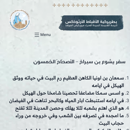
p
o
t
بطريركية الأقباط الأرثوذكس
كنيسة القديسة السيدة العذراء مريم بأرض الجولف
Menu
سفر يشوع بن سيراخ – الأصحَاحُ الخمسون
سمعان بن اونيا الكاهن العظيم رم البيت في حياته ووثق
الهيكل في ايامه
و اسس سمكا مضاعفا تحصينا شامخا حول الهيكل
في ايامه استنبطت ابار المياه وكالبحر تناهت في الفيضان
هو الذي اهتم بشعبه لئلا يهلك وحصن المدينة لئلا تفتح
ما امجده في تصرفه بين الشعب وفي خروجه من وراء
حجاب البيت