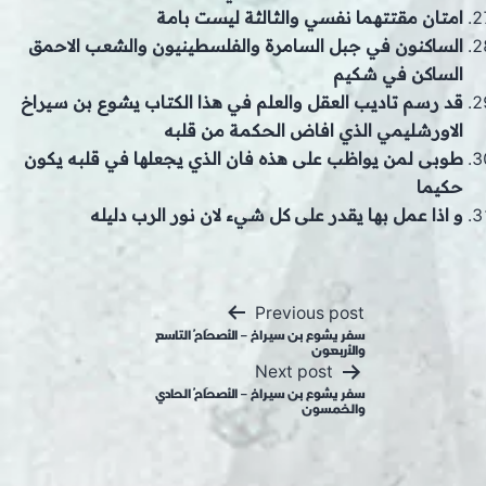
امتان مقتتهما نفسي والثالثة ليست بامة
الساكنون في جبل السامرة والفلسطينيون والشعب الاحمق
الساكن في شكيم
قد رسم تاديب العقل والعلم في هذا الكتاب يشوع بن سيراخ
الاورشليمي الذي افاض الحكمة من قلبه
طوبى لمن يواظب على هذه فان الذي يجعلها في قلبه يكون
حكيما
و اذا عمل بها يقدر على كل شيء لان نور الرب دليله
Post
Previous post
navigation
سفر يشوع بن سيراخ – الأصحَاحُ التاسع
والأربعون
Next post
سفر يشوع بن سيراخ – الأصحَاحُ الحادي
والخمسون