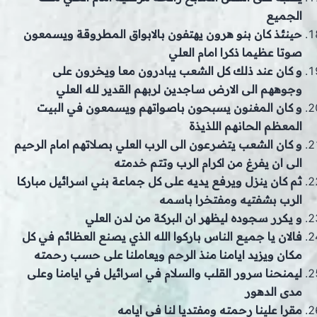
الجميع
حينئذ كان بنو هرون يهتفون بالابواق المطروقة ويسمعون
صوتا عظيما ذكرا امام العلي
و كان عند ذلك كل الشعب يبادرون معا ويخرون على
وجوههم الى الارض ساجدين لربهم القدير لله العلي
و كان المغنون يسبحون باصواتهم ويسمعون في البيت
المعظم الحانهم اللذيذة
و كان الشعب يتضرعون الى الرب العلي بصلاتهم امام الرحيم
الى ان يفرغ من اكرام الرب وتتم خدمته
ثم كان ينزل ويرفع يديه على كل جماعة بني اسرائيل مباركا
الرب بشفتيه ومفتخرا باسمه
و يكرر سجوده ليظهر ان البركة من لدن العلي
فالان يا جميع الناس باركوا الله الذي يصنع العظائم في كل
مكان ويزيد ايامنا منذ الرحم ويعاملنا على حسب رحمته
ليمنحنا سرور القلب والسلام في اسرائيل في ايامنا وعلى
مدى الدهور
مقرا علينا رحمته ومفتديا لنا في ايامه