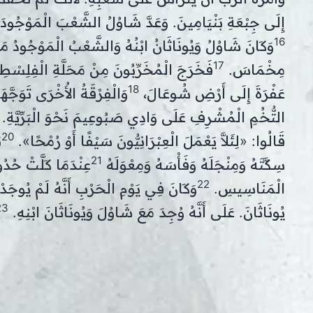
إِلَى جِبْعَةِ بَنْيَامِينَ. وَعَدَّ شَاوُلُ الشَّعْبَ الْمَوْجُود
16
وَكَانَ شَاوُلُ وَيُونَاثَانُ ابْنُهُ وَالشَّعْبُ الْمَوْجُودُ مَ
17
مِخْمَاسَ.
فَخَرَجَ الْمُخَرِّبُونَ مِنْ مَحَلَّةِ الْفِلِسْطِ
18
عَفْرَةَ إِلَى أَرْضِ شُوعَالَ،
وَالْفِرْقَةُ الأُخْرَى تَوَجّ
التُّخُمِ الْمُشْرِفِ عَلَى وَادِي صَبُوعِيمَ نَحْوَ الْبَرِّيَّةِ.
20
قَالُوا: «لِئَلاَّ يَعْمَلَ الْعِبْرَانِيُّونَ سَيْفًا أَوْ رُمْحًا».
ب
21
سِكَّتَهُ وَمِنْجَلَهُ وَفَأْسَهُ وَمِعْوَلَهُ
عِنْدَمَا كَلَّتْ حُدُ
22
الْمَنَاسِيسِ.
وَكَانَ فِي يَوْمِ الْحَرْبِ أَنَّهُ لَمْ يُوجَ
23
يُونَاثَانَ. عَلَى أَنَّهُ وُجِدَ مَعَ شَاوُلَ وَيُونَاثَانَ ابْنِهِ.