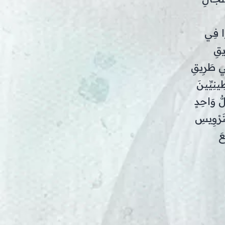
وا فِي
يقِ
ِي طَرِيقِ
ينِيِّينَ
لُّ وَاحِدٍ
ِتَرْوِيسِ
عَ