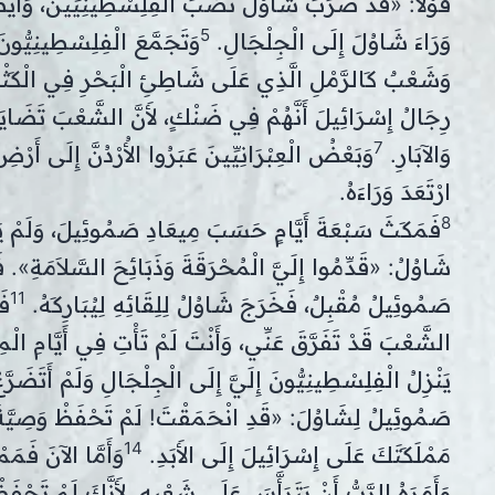
قَوْلاً: «قَدْ ضَرَبَ شَاوُلُ نَصَبَ الْفِلِسْطِينِيِّينَ، وَأَيْض
5
وَرَاءَ شَاوُلَ إِلَى الْجِلْجَالِ.
وَتَجَمَّعَ الْفِلِسْطِينِيُّونَ
وَشَعْبٌ كَالرَّمْلِ الَّذِي عَلَى شَاطِئِ الْبَحْرِ فِي الْكَثْ
رِجَالُ إِسْرَائِيلَ أَنَّهُمْ فِي ضَنْكٍ، لأَنَّ الشَّعْبَ تَضَاي
7
وَالآبَارِ.
وَبَعْضُ الْعِبْرَانِيِّينَ عَبَرُوا الأُرْدُنَّ إِلَى أَ
ارْتَعَدَ وَرَاءَهُ.
8
فَمَكَثَ سَبْعَةَ أَيَّامٍ حَسَبَ مِيعَادِ صَمُوئِيلَ، وَلَمْ يَ
شَاوُلُ: «قَدِّمُوا إِلَيَّ الْمُحْرَقَةَ وَذَبَائِحَ السَّلاَمَةِ». 
11
صَمُوئِيلُ مُقْبِلٌ، فَخَرَجَ شَاوُلُ لِلِقَائِهِ لِيُبَارِكَهُ.
فَ
الشَّعْبَ قَدْ تَفَرَّقَ عَنِّي، وَأَنْتَ لَمْ تَأْتِ فِي أَيَّامِ 
يَنْزِلُ الْفِلِسْطِينِيُّونَ إِلَيَّ إِلَى الْجِلْجَالِ وَلَمْ أَتَضَر
صَمُوئِيلُ لِشَاوُلَ: «قَدِ انْحَمَقْتَ! لَمْ تَحْفَظْ وَصِيَّةَ الرَّ
14
مَمْلَكَتَكَ عَلَى إِسْرَائِيلَ إِلَى الأَبَدِ.
وَأَمَّا الآنَ فَمَم
وَأَمَرَهُ الرَّبُّ أَنْ يَتَرَأَّسَ عَلَى شَعْبِهِ. لأَنَّكَ لَمْ تَحْف