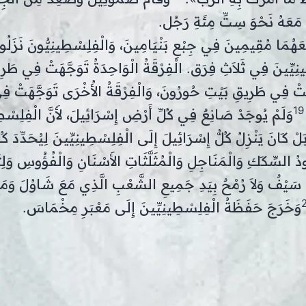
َ مَعَهُ نَحْوَ سِتِّ مِئَةِ رَجُل.
عَهُمَا مُقِيمِينَ فِي جِبْعِ بَنْيَامِينَ، وَالْفِلِسْطِينِيُّونَ نَزَلُ
ينِيِّينَ فِي ثَلاَثِ فِرَق. الْفِرْقَةُ الْوَاحِدَةُ تَوَجَّهَتْ فِي طَرِ
َهَتْ فِي طَرِيقِ بَيْتِ حُورُونَ، وَالْفِرْقَةُ الأُخْرَى تَوَجَّهَتْ ف
19
وَلَمْ يُوجَدْ صَانِعٌ فِي كُلِّ أَرْضِ إِسْرَائِيلَ، لأَنَّ الْفِلِسْطِ
َلْ كَانَ يَنْزِلُ كُلُّ إِسْرَائِيلَ إِلَى الْفِلِسْطِينِيِّينَ لِيُحَدِّدَ كُ
ودُ السِّكَكِ وَالْمَنَاجِلِ وَالْمُثَلَّثَاتِ الأَسْنَانِ وَالْفُؤُوسِ وَل
دْ سَيْفٌ وَلاَ رُمْحٌ بِيَدِ جَمِيعِ الشَّعْبِ الَّذِي مَعَ شَاوُلَ وَمَ
وَخَرَجَ حَفَظَةُ الْفِلِسْطِينِيِّينَ إِلَى مَعْبَرِ مِخْمَاسَ.