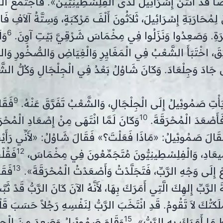
ًا قَدْ أَنْتَنَ إِسْرَائِيلُ لَدَى الْفِلِسْطِينِيِّينَ». فَاجْتَمَعَ ا
 لِمُحَارَبَةِ إِسْرَائِيلَ، ثَلاَثُونَ أَلْفَ مَرْكَبَةٍ، وَسِتَّةُ آلاَفِ فَ
6
رَةِ. وَصَعِدُوا وَنَزَلُوا فِي مِخْمَاسَ شَرْقِيَّ بَيْتِ آوِنَ.
وَل
َقَ، اخْتَبَأَ الشَّعْبُ فِي الْمَغَايِرِ وَالْغِيَاضِ وَالصُّخُورِ وَال
رْضِ جَادَ وَجِلْعَادَ. وَكَانَ شَاوُلُ بَعْدُ فِي الْجِلْجَالِ وَكُلُّ الش
9
أْتِ صَمُوئِيلُ إِلَى الْجِلْجَالِ، وَالشَّعْبُ تَفَرَّقَ عَنْهُ.
فَقَا
10
فَأَصْعَدَ الْمُحْرَقَةَ.
وَكَانَ لَمَّا انْتَهَى مِنْ إِصْعَادِ الْمُحْرَق
قَالَ صَمُوئِيلُ: «مَاذَا فَعَلْتَ؟» فَقَالَ شَاوُلُ: «لأَنِّي رَأَيْتُ
12
الْمِيعَادِ، وَالْفِلِسْطِينِيُّونَ مُتَجَمِّعُونَ فِي مِخْمَاسَ،
فَقُلْ
13
َّعْ إِلَى وَجْهِ الرَّبِّ، فَتَجَلَّدْتُ وَأَصْعَدْتُ الْمُحْرَقَةَ».
فَقَ
بِّ إِلهِكَ الَّتِي أَمَرَكَ بِهَا، لأَنَّهُ الآنَ كَانَ الرَّبُّ قَدْ ثَبَّ
ْلَكَتُكَ لاَ تَقُومُ. قَدِ انْتَخَبَ الرَّبُّ لِنَفْسِهِ رَجُلاً حَسَبَ قَلْب
15
َظْ مَا أَمَرَكَ بِهِ الرَّبُّ».
وَقَامَ صَمُوئِيلُ وَصَعِدَ مِنَ الْجِ