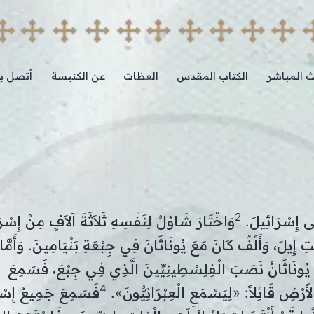
ث المباشر
الكتاب المقدس
العظات
عن الكنيسة
أتصل بن
2
َى إِسْرَائِيلَ.
وَاخْتَارَ شَاوُلُ لِنَفْسِهِ ثَلاَثَةَ آلاَفٍ مِنْ إِسْرَ
لَ، وَأَلْفٌ كَانَ مَعَ يُونَاثَانَ فِي جِبْعَةِ بَنْيَامِينَ. وَأَمَّا بَ
يُونَاثَانُ نَصَبَ الْفِلِسْطِينِيِّينَ الَّذِي فِي جِبْعَ، فَسَمِعَ
4
رْضِ قَائِلاً: «لِيَسْمَعِ الْعِبْرَانِيُّونَ».
فَسَمِعَ جَمِيعُ إِسْر