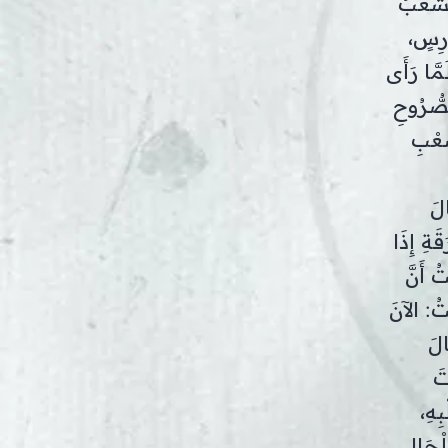
لشَّعْبُ
ارِسٍ،
َمَّا رَأَى
صُّرُوحِ
َّعْبِ
لَ
َةِ إِذَا
 أَنَّ
تُ: الآنَ
الَ
تَ
ِهِ،
لْجَالِ