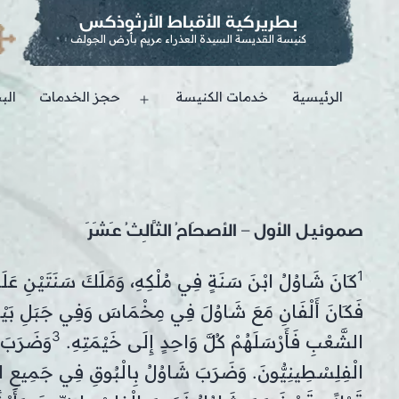
بطريركية الأقباط الأرثوذكس
كنيسة القديسة السيدة العذراء مريم بأرض الجولف
الرئيسية
خدمات الكنيسة
حجز الخدمات
الب
Open
menu
صموئيل الأول – الأصحَاحُ الثَّالِثُ عَشَرَ
1
كَانَ شَاوُلُ ابْنَ سَنَةٍ فِي مُلْكِهِ، وَمَلَكَ سَنَتَيْنِ عَل
فَكَانَ أَلْفَانِ مَعَ شَاوُلَ فِي مِخْمَاسَ وَفِي جَبَلِ بَيْتِ إِي
3
الشَّعْبِ فَأَرْسَلَهُمْ كُلَّ وَاحِدٍ إِلَى خَيْمَتِهِ.
وَضَرَبَ 
الْفِلِسْطِينِيُّونَ. وَضَرَبَ شَاوُلُ بِالْبُوقِ فِي جَمِيعِ الأَ