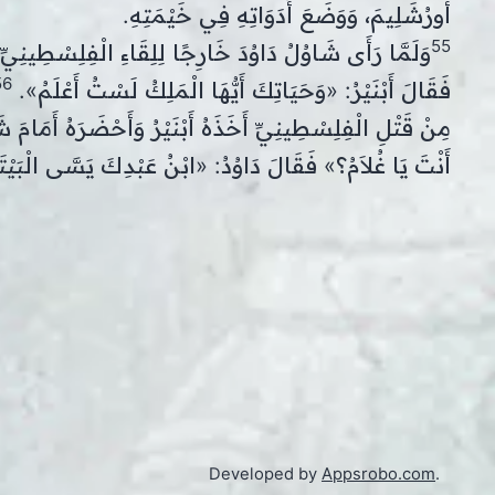
أُورُشَلِيمَ، وَوَضَعَ أَدَوَاتِهِ فِي خَيْمَتِهِ.
55
وَلَمَّا رَأَى شَاوُلُ دَاوُدَ خَارِجًا لِلِقَاءِ الْفِلِسْطِينِيِّ
56
فَقَالَ أَبْنَيْرُ: «وَحَيَاتِكَ أَيُّهَا الْمَلِكُ لَسْتُ أَعْلَمُ».
مِنْ قَتْلِ الْفِلِسْطِينِيِّ أَخَذَهُ أَبْنَيْرُ وَأَحْضَرَهُ أَمَامَ
أَنْتَ يَا غُلاَمُ؟» فَقَالَ دَاوُدُ: «ابْنُ عَبْدِكَ يَسَّى الْبَيْت
Developed by
Appsrobo.com
.