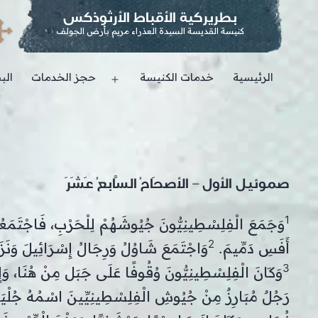
بطريركية الأقباط الأرثوذكس
كنيسة القديسة السيدة العذراء مريم بأرض الجولف
الرئيسية
خدمات الكنيسة
حجز الخدمات
الب
Open
menu
صموئيل الأول – الأصحَاحُ السَّابعُ عَشَرَ
1
وَجَمَعَ الْفِلِسْطِينِيُّونَ جُيُوشَهُمْ لِلْحَرْبِ، فَاجْتَمَعُ
2
أَفَسِ دَمِّيمَ.
وَاجْتَمَعَ شَاوُلُ وَرِجَالُ إِسْرَائِيلَ وَنَزَ
3
وَكَانَ الْفِلِسْطِينِيُّونَ وُقُوفًا عَلَى جَبَل مِنْ هُنَا، وَإ
رَجُلٌ مُبَارِزٌ مِنْ جُيُوشِ الْفِلِسْطِينِيِّينَ اسْمُهُ جُلْيَ