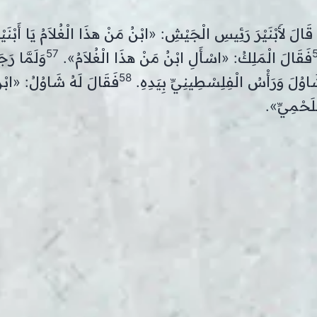
 قَالَ لأَبْنَيْرَ رَئِيسِ الْجَيْشِ: «ابْنُ مَنْ هذَا الْغُلاَمُ يَا أَبْنَي
57
فَقَالَ الْمَلِكُ: «اسْأَلِ ابْنُ مَنْ هذَا الْغُلاَمُ».
وَلَمَّا رَجَ
58
 شَاوُلَ وَرَأْسُ الْفِلِسْطِينِيِّ بِيَدِهِ.
فَقَالَ لَهُ شَاوُلُ: «ابْ
َلَحْمِيِّ».