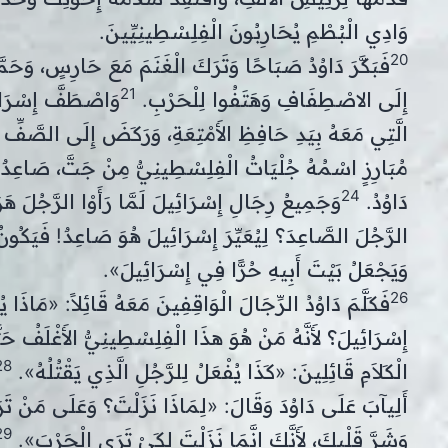
وَادِي الْبُطْمِ يُحَارِبُونَ الْفِلِسْطِينِيِّينَ.
20
فَبَكَّرَ دَاوُدُ صَبَاحًا وَتَرَكَ الْغَنَمَ مَعَ حَارِسٍ، وَحَم
21
إِلَى الاصْطِفَافِ وَهَتَفُوا لِلْحَرْبِ.
وَاصْطَفَّ إِسْرَائ
الَّتِي مَعَهُ بِيَدِ حَافِظِ الأَمْتِعَةِ، وَرَكَضَ إِلَى الصَّفِّ 
مُبَارِزٍ اسْمُهُ جُلْيَاتُ الْفِلِسْطِينِيُّ مِنْ جَتَّ، صَاعِدٌ م
24
دَاوُدُ.
وَجَمِيعُ رِجَالِ إِسْرَائِيلَ لَمَّا رَأَوْا الرَّجُلَ هَ
الرَّجُلَ الصَّاعِدَ؟ لِيُعَيِّرَ إِسْرَائِيلَ هُوَ صَاعِدٌ! فَيَكُونُ أ
وَيَجْعَلُ بَيْتَ أَبِيهِ حُرًّا فِي إِسْرَائِيلَ».
26
فَكَلَّمَ دَاوُدُ الرِّجَالَ الْوَاقِفِينَ مَعَهُ قَائِلاً: «مَاذَا ي
إِسْرَائِيلَ؟ لأَنَّهُ مَنْ هُوَ هذَا الْفِلِسْطِينِيُّ الأَغْلَفُ 
28
الْكَلاَمِ قَائِلِينَ: «كَذَا يُفْعَلُ لِلرَّجُلِ الَّذِي يَقْتُلُهُ».
أَلِيآبَ عَلَى دَاوُدَ وَقَالَ: «لِمَاذَا نَزَلْتَ؟ وَعَلَى مَنْ تَرَكْت
29
وَشَرَّ قَلْبِكَ، لأَنَّكَ إِنَّمَا نَزَلْتَ لِكَيْ تَرَى الْحَرْبَ».