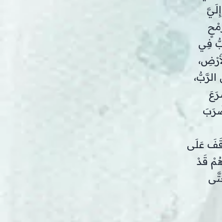
لَيَّ
ُمْحٍ
بُّ فِي
أَرْضِ،
 الرَّبُّ،
رَعَ
ضَرَبَ
قَفَ عَلَى
هُمْ قَدْ
تَّى