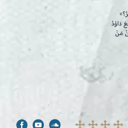
ْرُ؟»
عَ دَاوُدُ
نُ مَنْ