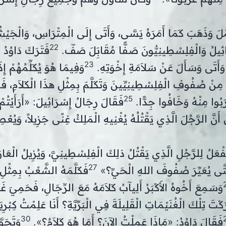
َّلَ وَذَهَبَ كَمَا أَمَرَهُ يَسَّى، وَأَتَى إِلَى الْمِتْرَاسِ، وَالْجَي
22
ِيلُ وَالْفِلِسْطِينِيُّونَ صَفًّا مُقَابَِلَ صَفّ.
فَتَرَكَ دَاوُدُ ال
23
وَأَتَى وَسَأَلَ عَنْ سَلاَمَةِ إِخْوَتِهِ.
وَفِيمَا هُوَ يُكَلِّمُهُمْ إِ
ِنْ صُفُوفِ الْفِلِسْطِينِيِّينَ وَتَكَلَّمَ بِمِثْلِ هذَا الْكَلاَمِ، ف
25
رَبُوا مِنْهُ وَخَافُوا جِدًّا.
فَقَالَ رِجَالُ إِسْرَائِيلَ: «أَرَأَيْتُم
َنَّ الرَّجُلَ الَّذِي يَقْتُلُهُ يُغْنِيهِ الْمَلِكُ غِنًى جَزِيلاً، وَيُعْطِي
ُفْعَلُ لِلرَّجُلِ الَّذِي يَقْتُلُ ذلِكَ الْفِلِسْطِينِيَّ، وَيُزِيلُ الْعَار
27
حَتَّى يُعَيِّرَ صُفُوفَ اللهِ الْحَيِّ؟»
فَكَلَّمَهُ الشَّعْبُ بِمِثْل
وَسَمِعَ أَخُوهُ الأَكْبَرُ أَلِيآبُ كَلاَمَهُ مَعَ الرِّجَالِ، فَحَمِيَ 
َ تِلْكَ الْغُنَيْمَاتِ الْقَلِيلَةَ فِي الْبَرِّيَّةِ؟ أَنَا عَلِمْتُ كِبْرِي
30
فَقَالَ دَاوُدُ: «مَاذَا عَمِلْتُ الآنَ؟ أَمَا هُوَ كَلاَمٌ؟».
وَتَحَو