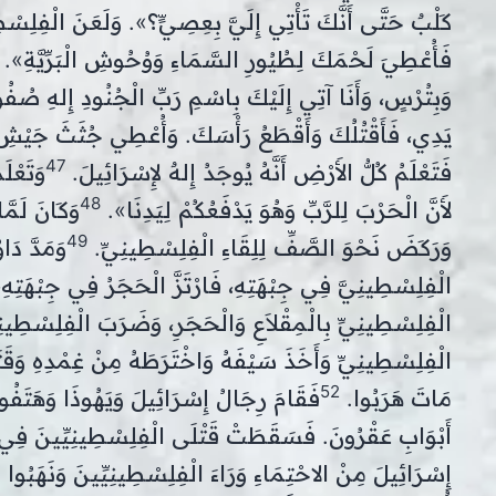
كَلْبٌ حَتَّى أَنَّكَ تَأْتِي إِلَيَّ بِعِصِيٍّ؟». وَلَعَنَ الْفِلِسْطِ
فَأُعْطِيَ لَحْمَكَ لِطُيُورِ السَّمَاءِ وَوُحُوشِ الْبَرِّيَّةِ».
وَبِتُرْسٍ، وَأَنَا آتِي إِلَيْكَ بِاسْمِ رَبِّ الْجُنُودِ إِلهِ صُفُو
يَدِي، فَأَقْتُلُكَ وَأَقْطَعُ رَأْسَكَ. وَأُعْطِي جُثَثَ جَيْشِ ا
47
فَتَعْلَمُ كُلُّ الأَرْضِ أَنَّهُ يُوجَدُ إِلهٌ لإِسْرَائِيلَ.
وَتَعْلَ
48
لأَنَّ الْحَرْبَ لِلرَّبِّ وَهُوَ يَدْفَعُكُمْ لِيَدِنَا».
وَكَانَ لَمَّ
49
وَرَكَضَ نَحْوَ الصَّفِّ لِلِقَاءِ الْفِلِسْطِينِيِّ.
وَمَدَّ دَا
الْفِلِسْطِينِيَّ فِي جِبْهَتِهِ، فَارْتَزَّ الْحَجَرُ فِي جِبْهَت
الْفِلِسْطِينِيِّ بِالْمِقْلاَعِ وَالْحَجَرِ، وَضَرَبَ الْفِلِسْطِينِي
الْفِلِسْطِينِيِّ وَأَخَذَ سَيْفَهُ وَاخْتَرَطَهُ مِنْ غِمْدِهِ وَقَتَل
52
مَاتَ هَرَبُوا.
فَقَامَ رِجَالُ إِسْرَائِيلَ وَيَهُوذَا وَهَتَفُ
أَبْوَابِ عَقْرُونَ. فَسَقَطَتْ قَتْلَى الْفِلِسْطِينِيِّينَ فِي
إِسْرَائِيلَ مِنْ الاحْتِمَاءِ وَرَاءَ الْفِلِسْطِينِيِّينَ وَنَهَبُوا م