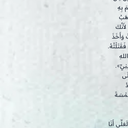
َ بِهِ
ْهَبُ
أَنَّكَ
 وَأَخَذَ
فَقَتَلْتُهُ.
اللهِ
نِيِّ».
لَى
ُ
َمْسَةَ
عَلِّي أَنَا