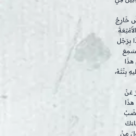
ْشُ خَارِجٌ
أَمْتِعَةَ
ذَا بِرَجُل
َسَمِعَ
ْ هذَا
هِ بِنْتَهُ،
َ عَنْ
ِ هذَا
غَضَبُ
َاءَكَ
َّلَ مِنْ