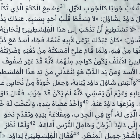
31
 الشَّعْبُ جَوَابًا كَالْجَوَابِ الأَوَّلِ.
وَسُمِعَ الْكَلاَمُ الَّذِي تَكَلَّم
َ دَاوُدُ لِشَاوُلَ: «لاَ يَسْقُطْ قَلْبُ أَحَدٍ بِسَبَبِهِ. عَبْدُكَ يَذ
 «لاَ تَسْتَطِيعُ أَنْ تَذْهَبَ إِلَى هذَا الْفِلِسْطِينِيِّ لِتُحَارِبَهُ ل
َاوُلَ: «كَانَ عَبْدُكَ يَرْعَى لأَبِيهِ غَنَمًا، فَجَاءَ أَسَدٌ مَعَ دُبٍّ
تُهَا مِنْ فِيهِ، وَلَمَّا قَامَ عَلَيَّ أَمْسَكْتُهُ مِنْ ذَقْنِهِ وَضَرَبْتُهُ 
ِيُّ الأَغْلَفُ يَكُونُ كَوَاحِدٍ مِنْهُمَا، لأَنَّهُ قَدْ عَيَّرَ صُفُوفَ 
ِ الأَسَدِ وَمِنْ يَدِ الدُّبِّ هُوَ يُنْقِذُنِي مِنْ يَدِ هذَا الْفِلِسْطِي
3
وَأَلْبَسَ شَاوُلُ دَاوُدَ ثِيَابَهُ، وَجَعَلَ خُوذَةً مِنْ نُحَاسٍ عَ
ِيَابِهِ وَعَزَمَ أَنْ يَمْشِيَ، لأَنَّهُ لَمْ يَكُنْ قَدْ جَرَّبَ. فَقَالَ دَاوُد
40
. وَنَزَعَهَا دَاوُدُ عَنْهُ.
وَأَخَذَ عَصَاهُ بِيَدِهِ، وَانْتَخَبَ لَهُ خ
َذِي لَهُ، أَيْ فِي الْجِرَابِ، وَمِقْلاَعَهُ بِيَدِهِ وَتَقَدَّمَ نَحْوَ
42
 إِلَى دَاوُدَ الْرَّجُلُ وَحَامِلُ التُّرْسِ أَمَامَهُ.
وَلَمَّا نَظَرَ
43
ا وَأَشْقَرَ جَمِيلَ الْمَنْظَرِ.
فَقَالَ الْفِلِسْطِينِيُّ لِدَاوُدَ: «أَلَ