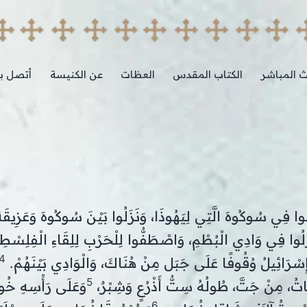
ث المباشر
الكتاب المقدس
العظات
عن الكنيسة
أتصل بن
وا فِي سُوكُوهَ الَّتِي لِيَهُوذَا، وَنَزَلُوا بَيْنَ سُوكُوهَ وَعَزِيقَ
لُوا فِي وَادِي الْبُطْمِ، وَاصْطَفُّوا لِلْحَرْبِ لِلِقَاءِ الْفِلِسْطِي
4
ِسْرَائِيلُ وُقُوفًا عَلَى جَبَل مِنْ هُنَاكَ، وَالْوَادِي بَيْنَهُمْ.
5
اتُ، مِنْ جَتَّ، طُولُهُ سِتُّ أَذْرُعٍ وَشِبْرٌ،
وَعَلَى رَأْسِهِ خُو
6