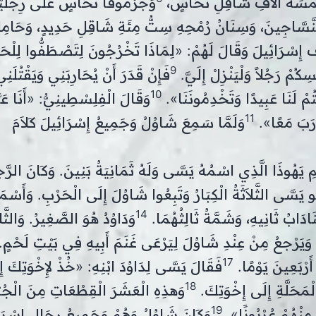
ِ خَمْسَةُ آلاَفِ شَاقِلِ نُحَاسٍ،
وَجُرْمُوقَا نُحَاسٍ عَلَى رِجْلَيْ
النَّسَّاجِينَ، وَسِنَانُ رُمْحِهِ سِتُّ مِئَةِ شَاقِلِ حَدِيدٍ، وَحَامِ
ِسْرَائِيلَ وَقَالَ لَهُمْ: «لِمَاذَا تَخْرُجُونَ لِتَصْطَفُّوا لِلْحَر
9
ِكُمْ رَجُلاً وَلْيَنْزِلْ إِلَيَّ.
فَإِنْ قَدَرَ أَنْ يُحَارِبَنِي وَيَقْتُلَن
10
ْتُمْ لَنَا عَبِيدًا وَتَخْدِمُونَنَا».
وَقَالَ الْفِلِسْطِينِيُّ: «أَنَا عَي
11
ارَبَ مَعًا».
وَلَمَّا سَمِعَ شَاوُلُ وَجَمِيعُ إِسْرَائِيلَ كَلاَمَ
ْمِ يَهُوذَا الَّذِي اسْمُهُ يَسَّى وَلَهُ ثَمَانِيَةُ بَنِينَ. وَكَانَ الرّ
و يَسَّى الثَّلاَثَةُ الْكِبَارُ وَتَبِعُوا شَاوُلَ إِلَى الْحَرْبِ. وَأَسْمَا
14
ينَادَابُ ثَانِيهِ، وَشَمَّةُ ثَالِثُهُمَا.
وَدَاوُدُ هُوَ الصَّغِيرُ. وَالثَّلا
بُ وَيَرْجعُ مِنْ عِنْدِ شَاوُلَ لِيَرْعَى غَنَمَ أَبِيهِ فِي بَيْتِ لَحْمٍ.
17
َرْبَعِينَ يَوْمًا.
فَقَالَ يَسَّى لِدَاوُدَ ابْنِهِ: «خُذْ لإِخْوَتِكَ إ
18
مَحَلَّةِ إِلَى إِخْوَتِكَ.
وَهذِهِ الْعَشَرَ الْقِطْعَاتِ مِنَ الْجُب
19
 مِنْهُمْ عُرْبُونًا».
وَكَانَ شَاوُلُ وَهُمْ وَجَمِيعُ رِجَالِ إِسْرَ