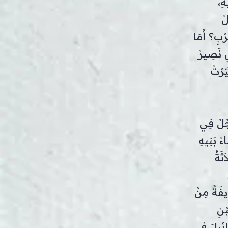
هِ،
لُ
ْبِ؟ أَمَا
ِي نَصِيرُ
َّرْتُ
َجُلُ فِي
ءُ بَنِيهِ
َثَةُ
ِيفَةً مِنْ
ْنِ
ائِيلَ فِي