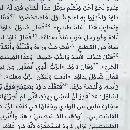
عِنْدِهِ نَحْوَ آخَرَ، وَتَكَلَّمَ بِمِثْلِ هذَا الْكَلاَمِ، فَرَدَّ لَهُ
32
دَاوُدُ وَأَخْبَرُوا بِهِ أَمَامَ شَاوُلَ، فَاسْتَحْضَرَهُ.
فَقَال
33
وَيُحَارِبُ هذَا الْفِلِسْطِينِيَّ».
فَقَالَ شَاوُلُ لِدَاوُدَ:
34
غُلاَمٌ وَهُوَ رَجُلُ حَرْبٍ مُنْذُ صِبَاهُ».
فَقَالَ دَاوُدُ لِش
35
شَاةً مِنَ الْقَطِيعِ،
فَخَرَجْتُ وَرَاءَهُ وَقَتَلْتُهُ وَأَنْقَذْ
36
قَتَلَ عَبْدُكَ الأَسَدَ وَالدُّبَّ جَمِيعًا. وَهذَا الْفِلِسْطِين
37
الْحَيِّ».
وَقَالَ دَاوُدُ: «الرَّبُّ الَّذِي أَنْقَذَنِي مِنْ يَد
8
فَقَالَ شَاوُلُ لِدَاوُدَ: «اذْهَبْ وَلْيَكُنِ الرَّبُّ مَعَكَ».
39
رَأْسِهِ، وَأَلْبَسَهُ دِرْعًا.
فَتَقَلَّدَ دَاوُدُ بِسَيْفِهِ فَوْقَ ث
لِشَاوُلَ: «لاَ أَقْدِرُ أَنْ أَمْشِيَ بِهذِهِ، لأَنِّي لَمْ أُجَرِّبْهَا»
حِجَارَةٍ مُلْسٍ مِنَ الْوَادِي وَجَعَلَهَا فِي كِنْفِ الرُّعَاةِ الّ
41
الْفِلِسْطِينِيِّ.
وَذَهَبَ الْفِلِسْطِينِيُّ ذِاهِبًا وَاقْتَرَبَ
الْفِلِسْطِينِيُّ وَرَأَى دَاوُدَ اسْتَحْقَرَهُ لأَنَّهُ كَانَ غُلاَمً