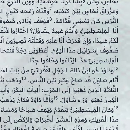
نُحَاسٍ، وَكَانَ لاَبِسًا دِرْعًا حَرْشَفِيًّا، وَوَزْنَ الْدِّرْع
7
وَمِزْرَاقُ نُحَاسٍ بَيْنَ كَتِفَيْهِ،
وَقَنَاةُ رُمْحِهِ كَنَوْلِ 
8
التُّرْسِ كَانَ يَمْشِي قُدَّامَهُ.
فَوَقَفَ وَنَادَى صُفُوفَ إ
أَنَا الْفِلِسْطِينِيُّ، وَأَنْتُمْ عَبِيدٌ لِشَاوُلَ؟ اخْتَارُوا لأَنْفُس
لَكُمْ عَبِيدًا، وَإِنْ قَدَرْتُ أَنَا عَلَيْهِ وَقَتَلْتُهُ تَصِيرُونَ أَن
صُفُوفَ إِسْرَائِيلَ هذَا الْيَوْمَ. أَعْطُونِي رَجُلاً فَنَتَحَ
الْفِلِسْطِينِيِّ هذَا ارْتَاعُوا وَخَافُوا جِدًّا.
12
وَدَاوُدُ هُوَ ابْنُ ذلِكَ الرَّجُلِ الأَفْرَاتِيِّ مِنْ بَيْتِ لَح
13
أَيَّامِ شَاوُلَ قَدْ شَاخَ وَكَبِرَ بَيْنَ النَّاسِ.
وَذَهَبَ بَنُ
الثَّلاَثَةِ الَّذِينَ ذَهَبُوا إِلَى الْحَرْبِ: أَلِيآبُ الْبِكْرُ، وَأَبِ
15
الْكِبَارُ ذَهَبُوا وَرَاءَ شَاوُلَ.
وَأَمَّا دَاوُدُ فَكَانَ يَذْهَ
16
وَكَانَ الْفِلِسْطِينِيُّ يَتَقَدَّمُ وَيَقِفُ صَبَاحًا وَمَسَاءً أ
هذَا الْفَرِيكِ، وَهذِهِ الْعَشَرَ الْخُبْزَاتِ وَارْكُضْ إِلَى الْ
قَدِّمْهَا لِرَئِيسِ الأَلْفِ، وَافْتَقِدْ سَلاَمَةَ إِخْوَتِكَ وَخُذْ