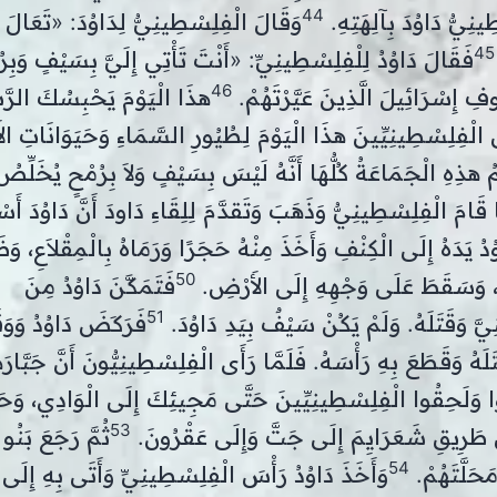
44
ينِيُّ دَاوُدَ بِآلِهَتِهِ.
وَقَالَ الْفِلِسْطِينِيُّ لِدَاوُدَ: «تَعَالَ إِ
45
فَقَالَ دَاوُدُ لِلْفِلِسْطِينِيِّ: «أَنْتَ تَأْتِي إِلَيَّ بِسَيْفٍ وَبِر
46
فِ إِسْرَائِيلَ الَّذِينَ عَيَّرْتَهُمْ.
هذَا الْيَوْمَ يَحْبِسُكَ الرَّ
لْفِلِسْطِينِيِّينَ هذَا الْيَوْمَ لِطُيُورِ السَّمَاءِ وَحَيَوَانَاتِ ال
مُ هذِهِ الْجَمَاعَةُ كُلُّهَا أَنَّهُ لَيْسَ بِسَيْفٍ وَلاَ بِرُمْحٍ يُخَلِّصُ
ا قَامَ الْفِلِسْطِينِيُّ وَذَهَبَ وَتَقدَّمَ لِلِقَاءِ دَاودَ أَنَّ دَاوُدَ أَسْ
وُدُ يَدَهُ إِلَى الْكِنْفِ وَأَخَذَ مِنْهُ حَجَرًا وَرَمَاهُ بِالْمِقْلاَعِ، وَ
50
ِهِ، وَسَقَطَ عَلَى وَجْهِهِ إِلَى الأَرْضِ.
فَتَمَكَّنَ دَاوُدُ مِنَ
51
َّ وَقَتَلَهُ. وَلَمْ يَكُنْ سَيْفٌ بِيَدِ دَاوُدَ.
فَرَكَضَ دَاوُدُ وَوَ
َهُ وَقَطَعَ بِهِ رَأْسَهُ. فَلَمَّا رَأَى الْفِلِسْطِينِيُّونَ أَنَّ جَبَّارَ
وا وَلَحِقُوا الْفِلِسْطِينِيِّينَ حَتَّى مَجِيئِكَ إِلَى الْوَادِي، وَحَ
53
 طَرِيقِ شَعَرَايِمَ إِلَى جَتَّ وَإِلَى عَقْرُونَ.
ثُمَّ رَجَعَ بَنُو
54
َحَلَّتَهُمْ.
وَأَخَذَ دَاوُدُ رَأْسَ الْفِلِسْطِينِيِّ وَأَتَى بِهِ إِلَى