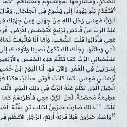
لِلسَّكَنِ، وَمَسَارِحَهَا لِمَوَاشِيهِمْ وَمُقْتَنَاهُمْ.
كَمَا أ
6
فَتَقَدَّمَ بَنُو يَهُوذَا إِلَى يَشُوعَ فِي الْجِلْجَالِ. وَقَالَ لَهُ 
الرَّبُّ مُوسَى رَجُلَ اللهِ مِنْ جِهَتِي وَمِنْ جِهَتِكَ فِي
عَبْدُ الرَّبِّ مِنْ قَادَشِ بَرْنِيعَ لأَتَجَسَّسَ الأَرْضَ. فَرَجَ
مَعِي فَأَذَابُوا قَلْبَ الشَّعْبِ. وَأَمَّا أَنَا فَاتَّبَعْتُ تَمَام
الَّتِي وَطِئَتْهَا رِجْلُكَ لَكَ تَكُونُ نَصِيبًا وَلأَوْلاَدِكَ إِلَى ا
اسْتَحْيَانِيَ الرَّبُّ كَمَا تَكَلَّمَ هذِهِ الْخَمْسَ وَالأَرْبَع
إِسْرَائِيلُ فِي الْقَفْرِ. وَالآنَ فَهَا أَنَا الْيَوْمَ ابْنُ خَمْ
أَرْسَلَنِي مُوسَى. كَمَا كَانَتْ قُوَّتِي حِينَئِذٍ، هكَذَا قُوَّ
الْجَبَلَ الَّذِي تَكَلَّمَ عَنْهُ الرَّبُّ فِي ذلِكَ الْيَوْمِ. لأَنَّ
عَظِيمَةٌ مُحَصَّنَةٌ. لَعَلَّ الرَّبَّ مَعِي فَأَطْرُدَهُمْ كَمَا تَ
14
مُلْكًا.
لِذلِكَ صَارَتْ حَبْرُونُ لِكَالَبَ بْنِ يَفُنَّةَ الْقَنِزِّيّ
15
وَاسْمُ حَبْرُونَ قَبْلاً قَرْيَةُ أَرْبَعَ، الرَّجُلِ الأَعْظَمِ 