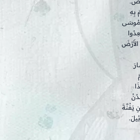
رْضَ.
 بِهِ
ي مُوسَى
عِدُوا
 الأَرْضَ
ارَ
َ
َا
دُنُ
يَفُنَّةَ
ئِيلَ.