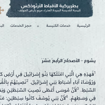
بطريركية الأقباط الأرثوذكس
كنيسة القديسة السيدة العذراء مريم بأرض الجولف
الرئيسية
خدمات الكنيسة
حجز الخدمات
الب
Open
menu
يشوع – الأصحَاحُ الرَّابعُ عَشَرَ
1
فَهذِهِ هِيَ الَّتِي امْتَلَكَهَا بَنُو إِسْرَائِيلَ فِي أَرْضِ كَنْعَ
2
وَرُؤَسَاءُ آبَاءِ أَسْبَاطِ بَنِي إِسْرَائِيلَ.
نَصِيبُهُمْ بِالْقُ
3
السِّبْطِ.
لأَنَّ مُوسَى أَعْطَى نَصِيبَ السِّبْطَيْنِ وَنِصْفِ ا
4
فِي وَسَطِهِمْ.
لأَنَّ بَنِي يُوسُفَ كَانُوا سِبْطَيْنِ: مَنَسّ
5