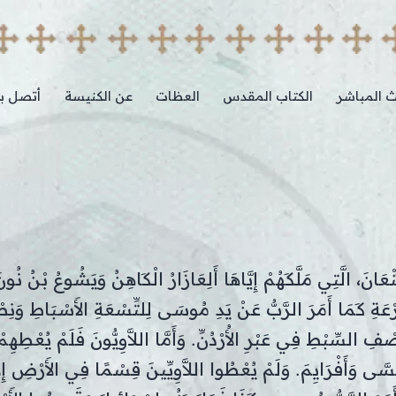
ث المباشر
الكتاب المقدس
العظات
عن الكنيسة
أتصل بن
انَ، الَّتِي مَلَّكَهُمْ إِيَّاهَا أَلِعَازَارُ الْكَاهِنُ وَيَشُوعُ بْنُ نُون
رْعَةِ كَمَا أَمَرَ الرَّبُّ عَنْ يَدِ مُوسَى لِلتِّسْعَةِ الأَسْبَاطِ وَن
لسِّبْطِ فِي عَبْرِ الأُرْدُنِّ. وَأَمَّا اللاَّوِيُّونَ فَلَمْ يُعْطِهِم
َى وَأَفْرَايِمَ. وَلَمْ يُعْطُوا اللاَّوِيِّينَ قِسْمًا فِي الأَرْضِ إِلاَّ