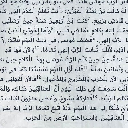
َمَرَ الرَّبُّ مُوسَى هكَذَا فَعَلَ بَنُو إِسْرَائِيلَ وَقَسَمُوا الأَ
كَالَبُ بْنُ يَفُنَّةَ الْقَنِزِّيُّ: «أَنْتَ تَعْلَمُ الْكَلاَمَ الَّذِي كَلَّمَ
7
 قَادَشِ بَرْنِيعَ.
كُنْتُ ابْنَ أَرْبَعِينَ سَنَةً حِينَ أَرْسَلَنِ
8
عْتُ إِلَيْهِ بِكَلاَمٍ عَمَّا فِي قَلْبِي.
وَأَمَّا إِخْوَتِيَ الَّذِينَ صَ
9
ًا الرَّبَّ إِلهِي.
فَحَلَفَ مُوسَى فِي ذلِكَ الْيَوْمِ قَائِلاً: إِنَّ
10
لأَبَدِ، لأَنَّكَ اتَّبَعْتَ الرَّبَّ إِلهِي تَمَامًا.
وَالآنَ فَهَا قَدِ
ِينَ سَنَةً، مِنْ حِينَ كَلَّمَ الرَّبُّ مُوسَى بِهذَا الْكَلاَمِ حِينَ سَ
11
سٍ وَثَمَانِينَ سَنَةً.
فَلَمْ أَزَلِ الْيَوْمَ مُتَشَدِّدًا كَمَا فِي يَوْم
12
تِي الآنَ لِلْحَرْبِ وَلِلْخُرُوجِ وَلِلدُّخُولِ.
فَالآنَ أَعْطِنِي هذ
كَ أَنْتَ سَمِعْتَ فِي ذلِكَ الْيَوْمِ أَنَّ الْعَنَاقِيِّينَ هُنَاكَ، وَالْمُ
13
كَلَّمَ الرَّبُّ».
فَبَارَكَهُ يَشُوعُ، وَأَعْطَى حَبْرُونَ لِكَالَبَ بْنِ 
ِ مُلْكًا إِلَى هذَا الْيَوْمِ، لأَنَّهُ اتَّبَعَ تَمَامًا الرَّبَّ إِلهَ إِسْرَا
فِي الْعَنَاقِيِّينَ. وَاسْتَرَاحَتِ الأَرْضُ مِنَ الْحَرْبِ.