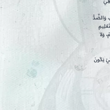
هِيَ
 وَالضِّدُّ
َعْلِيمِ
ْ، وَلاَ
كَيْ يَكُونَ