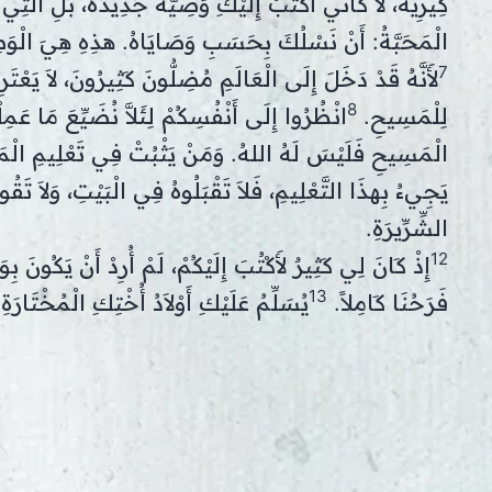
كِيرِيَّةُ، لاَ كَأَنِّي أَكْتُبُ إِلَيْكِ وَصِيَّةً جَدِيدَةً، بَلِ الَّ
الْمَحَبَّةُ: أَنْ نَسْلُكَ بِحَسَبِ وَصَايَاهُ. هذِهِ هِيَ الْوَصِي
7
لأَنَّهُ قَدْ دَخَلَ إِلَى الْعَالَمِ مُضِلُّونَ كَثِيرُونَ، لاَ يَ
8
لِلْمَسِيحِ.
انْظُرُوا إِلَى أَنْفُسِكُمْ لِئَلاَّ نُضَيِّعَ مَا عَمِلْ
الْمَسِيحِ فَلَيْسَ لَهُ اللهُ. وَمَنْ يَثْبُتْ فِي تَعْلِيمِ الْ
يَجِيءُ بِهذَا التَّعْلِيمِ، فَلاَ تَقْبَلُوهُ فِي الْبَيْتِ، وَلاَ تَقُ
الشِّرِّيرَةِ.
12
إِذْ كَانَ لِي كَثِيرٌ لأَكْتُبَ إِلَيْكُمْ، لَمْ أُرِدْ أَنْ يَكُونَ بِو
13
فَرَحُنَا كَامِلاً.
يُسَلِّمُ عَلَيْكِ أَوْلاَدُ أُخْتِكِ الْمُخْتَارَة