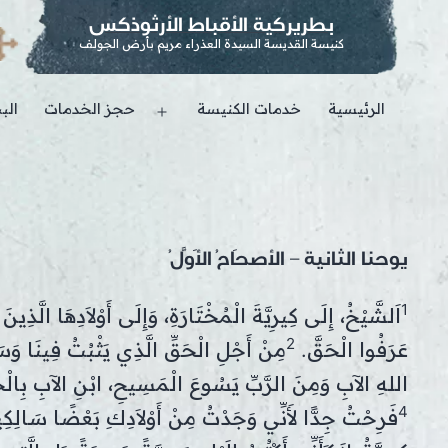
بطريركية الأقباط الأرثوذكس
كنيسة القديسة السيدة العذراء مريم بأرض الجولف
الرئيسية
خدمات الكنيسة
حجز الخدمات
الب
Open
menu
يوحنا الثانية – الأصحَاحُ الأَوَّلُ
1
اَلشَّيْخُ، إِلَى كِيرِيَّةَ الْمُخْتَارَةِ، وَإِلَى أَوْلاَدِهَا الَّذِي
2
عَرَفُوا الْحَقَّ.
مِنْ أَجْلِ الْحَقِّ الَّذِي يَثْبُتُ فِينَا وَسَ
اللهِ الآبِ وَمِنَ الرَّبِّ يَسُوعَ الْمَسِيحِ، ابْنِ الآبِ بِالْحَق
4
فَرِحْتُ جِدًّا لأَنِّي وَجَدْتُ مِنْ أَوْلاَدِكِ بَعْضًا سَالِكِ