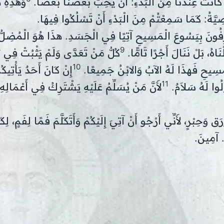
تِي كَانَتْ عِنْدَنَا مِنَ الْبَدْءِ: أَنْ يُحِبَّ بَعْضُنَا بَعْضًا.
وَهذِهِ 
َّةُ: كَمَا سَمِعْتُمْ مِنَ الْبَدْءِ أَنْ تَسْلُكُوا فِيهَا.
عْتَرِفُونَ بِيَسُوعَ الْمَسِيحِ آتِيًا فِي الْجَسَدِ. هذَا هُوَ الْمُضِلُّ،
9
نَاهُ، بَلْ نَنَالَ أَجْرًا تَامًّا.
كُلُّ مَنْ تَعَدَّى وَلَمْ يَثْبُتْ فِي ت
10
مَسِيحِ فَهذَا لَهُ الآبُ وَالابْنُ جَمِيعًا.
إِنْ كَانَ أَحَدٌ يَأْتِيكُم
11
ولُوا لَهُ سَلاَمٌ.
لأَنَّ مَنْ يُسَلِّمُ عَلَيْهِ يَشْتَرِكُ فِي أَعْمَالِهِ
َرَق وَحِبْرٍ، لأَنِّي أَرْجُو أَنْ آتِيَ إِلَيْكُمْ وَأَتَكَلَّمَ فَمًا لِفَمٍ، لِ
ِ. آمِينَ.