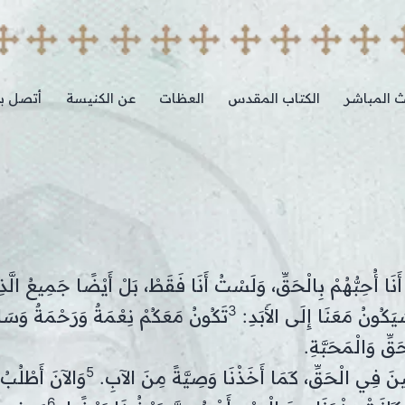
ث المباشر
الكتاب المقدس
العظات
عن الكنيسة
أتصل بن
نَ أَنَا أُحِبُّهُمْ بِالْحَقِّ، وَلَسْتُ أَنَا فَقَطْ، بَلْ أَيْضًا جَمِيعُ الَّ
3
يَكُونُ مَعَنَا إِلَى الأَبَدِ:
تَكُونُ مَعَكُمْ نِعْمَةٌ وَرَحْمَةٌ وَسَل
ِّ وَالْمَحَبَّةِ.
5
ينَ فِي الْحَقِّ، كَمَا أَخَذْنَا وَصِيَّةً مِنَ الآبِ.
وَالآنَ أَطْلُبُ
6