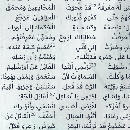
22
ْسَ لَهُ مَعْرِفَةٌ
قَدْ مَحَوْتُ
الْمُخَادِعِينَ وَمُحَمِّقٌ
فَهْمٌ حَتَّى
كَغَيْمٍ ذُنُوبَكَ
الْعَرَّافِينَ. مُرَجِّعٌ
لَ: «نِصْفَهُ
وَكَسَحَابَةٍ
الْحُكَمَاءَ إِلَى الْوَرَاءِ،
أَحْرَقْتُ
خَطَايَاكَ. اِرْجِعْ
وَمُجَهِّلٌ مَعْرِفَتَهُمْ.
26
َارِ، وَخَبَزْتُ
إِلَيَّ لأَنِّي
مُقِيمٌ كَلِمَةَ عَبْدِهِ،
ًا عَلَى جَمْرِهِ
فَدَيْتُكَ».
وَمُتَمِّمٌ رَأْيَ رُسُلِهِ.
23
ًا، شَوَيْتُ
تَرَنَّمِي أَيَّتُهَا
الْقَائِلُ عَنْ أُورُشَلِيمَ:
ًا وَأَكَلْتُ.
السَّمَاوَاتُ لأَنَّ
سَتُعْمَرُ، وَلِمُدُنِ يَهُوذَا:
صْنَعُ بَقِيَّتَهُ
الرَّبَّ قَدْ فَعَلَ.
سَتُبْنَيْنَ، وَخِرَبَهَا أُقِيمُ.
27
ًا، وَلِسَاقِ
اِهْتِفِي يَا أَسَافِلَ
الْقَائِلُ لِلُّجَّةِ:
َةٍ أَخُرُّ؟»
الأَرْضِ. أَشِيدِي
انْشَفِي، وَأَنْهَارَكِ
28
رْعَى رَمَادًا.
أَيَّتُهَا الْجِبَالُ
أُجَفِّفُ.
الْقَائِلُ عَنْ
ٌ مَخْدُوعٌ قَدْ
تَرَنُّمًا، الْوَعْرُ
كُورَشَ: رَاعِيَّ، فَكُلَّ