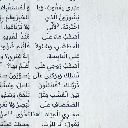
عَبْدِي يَعْقُوبُ، وَيَا
وَالْمُسْتَقْبِلاَ
يَشُورُونُ الَّذِي
لِيُخْبِرُوهُمْ بِ
3
اخْتَرْتُهُ.
لأَنِّي
وَلاَ تَرْتَاعُوا. أ
أَسْكُبُ مَاءً عَلَى
مُنْذُ الْقَدِيمِ و
الْعَطْشَانِ، وَسُيُولاً
فَأَنْتُمْ شُهُود
عَلَى الْيَابِسَةِ.
إِلهٌ غَيْرِي؟ وَل
9
أَسْكُبُ رُوحِي عَلَى
أَعْلَمُ بِهَا؟»
نَسْلِكَ وَبَرَكَتِي عَلَى
يُصَوِّرُونَ صَنَم
4
ذُرِّيَّتِكَ.
فَيَنْبُتُونَ
بَاطِلٌ، وَمُشْتَهَ
بَيْنَ الْعُشْبِ مِثْلَ
تَنْفَعُ، وَشُهُود
الصَّفْصَافِ عَلَى
تُبْصِرُ وَلاَ تَع
10
5
مَجَارِي الْمِيَاهِ.
هذَا
تَخْزَى.
مَنْ 
يَقُولُ: أَنَا لِلرَّبِّ،
وَسَبَكَ صَنَمًا 