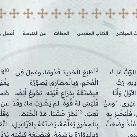
ث المباشر
الكتاب المقدس
العظات
عن الكنيسة
أتصل بن
18
12
لرَّبُّ مَلِكُ
طَبَعَ الْحَدِيدَ قَدُومًا، وَعَمِلَ فِي
لاَ
ِيهِ، رَبُّ
الْفَحْمِ، وَبِالْمَطَارِقِ يُصَوِّرُهُ
يَفْهَ
أَوَّلُ وَأَنَا
فَيَصْنَعُهُ بِذِرَاعِ قُوَّتِهِ. يَجُوعُ أَيْضًا
طُمِس
7
َ غَيْرِي.
وَمَنْ
فَلَيْسَ لَهُ قُوَّةٌ. لَمْ يَشْرَبْ مَاءً وَقَدْ
عَنِ 
13
فَلْيُخْبِرْ بِهِ
تَعِبَ.
نَجَّرَ خَشَبًا. مَدَّ الْخَيْطَ.
وَقُل
مُنْذُ وَضَعْتُ
بِالْمِخْرَزِ يُعَلِّمُهُ، يَصْنَعُهُ بِالأَزَامِيلِ،
التَّع
يمَ.
وَبِالدَّوَّارَةِ يَرْسُمُهُ. فَيَصْنَعُهُ كَشَبَهِ
يُرَدّ