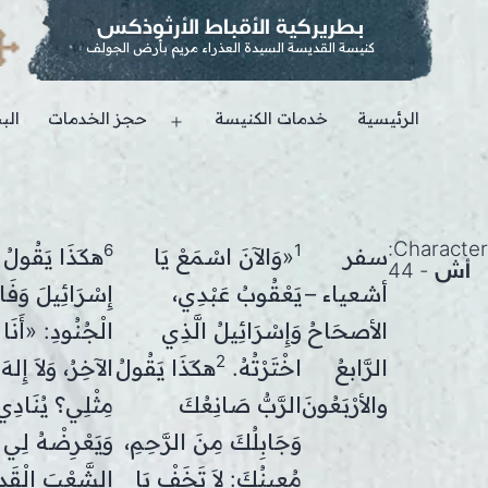
بطريركية الأقباط الأرثوذكس
كنيسة القديسة السيدة العذراء مريم بأرض الجولف
الرئيسية
خدمات الكنيسة
حجز الخدمات
الب
Open
menu
Character:
6
1
سفر
«وَالآنَ اسْمَعْ يَا
هكَذَا يَقُولُ ا
أش - 44
أشعياء –
يَعْقُوبُ عَبْدِي،
إِسْرَائِيلَ وَفَاد
الأصحَاحُ
وَإِسْرَائِيلُ الَّذِي
الْجُنُودِ: «أَنَا ال
2
الرَّابعُ
اخْتَرْتُهُ.
هكَذَا يَقُولُ
الآخِرُ، وَلاَ إِله
والأرْبَعُونَ
الرَّبُّ صَانِعُكَ
مِثْلِي؟ يُنَادِي، 
وَجَابِلُكَ مِنَ الرَّحِمِ،
وَيَعْرِضْهُ لِي 
مُعِينُكَ: لاَ تَخَفْ يَا
الشَّعْبَ الْقَدِ