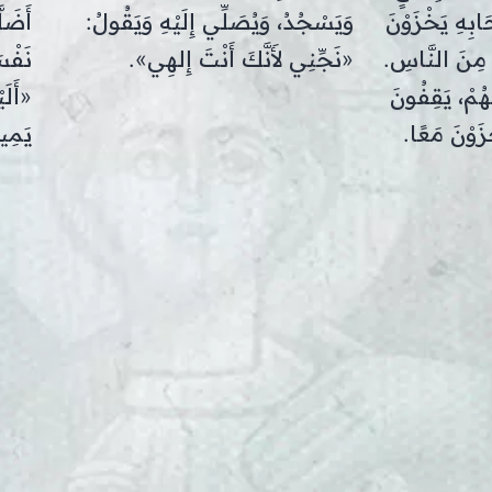
ابِهِ يَخْزَوْنَ
وَيَسْجُدُ، وَيُصَلِّي إِلَيْهِ وَيَقُولُ:
أَضَلّ
ْ مِنَ النَّاسِ.
«نَجِّنِي لأَنَّكَ أَنْتَ إِلهِي».
نَفْس
ُهُمْ، يَقِفُونَ
«أَلَ
ْزَوْنَ مَعًا.
يَمِ