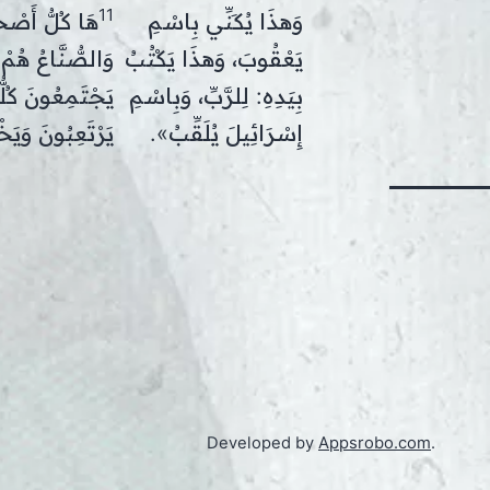
11
وَهذَا يُكَنِّي بِاسْمِ
هَا كُلُّ أَصْحَ
يَعْقُوبَ، وَهذَا يَكْتُبُ
وَالصُّنَّاعُ هُم
بِيَدِهِ: لِلرَّبِّ، وَبِاسْمِ
يَجْتَمِعُونَ كُلّ
إِسْرَائِيلَ يُلَقِّبُ».
يَرْتَعِبُونَ وَيَخ
Developed by
Appsrobo.com
.