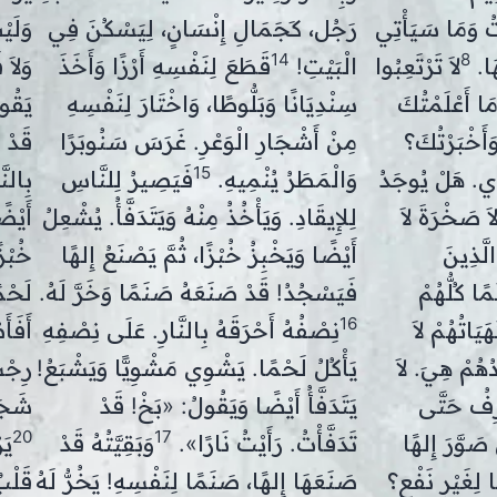
تُ وَمَا سَيَأْتِي
رَجُل، كَجَمَالِ إِنْسَانٍ، لِيَسْكُنَ فِي
وَلَي
14
8
هَا.
لاَ تَرْتَعِبُوا
الْبَيْتِ!
قَطَعَ لِنَفْسِهِ أَرْزًا وَأَخَذَ
وَلاَ 
َمَا أَعْلَمْتُكَ
سِنْدِيَانًا وَبَلُّوطًا، وَاخْتَارَ لِنَفْسِهِ
يَقُو
َأَخْبَرْتُكَ؟
مِنْ أَشْجَارِ الْوَعْرِ. غَرَسَ سَنُوبَرًا
قَدْ 
15
ِي. هَلْ يُوجَدُ
وَالْمَطَرُ يُنْمِيهِ.
فَيَصِيرُ لِلنَّاسِ
بِالنّ
اَ صَخْرَةَ لاَ
لِلإِيقَادِ. وَيَأْخُذُ مِنْهُ وَيَتَدَفَّأُ. يُشْعِلُ
أَيْض
الَّذِينَ
أَيْضًا وَيَخْبِزُ خُبْزًا، ثُمَّ يَصْنَعُ إِلهًا
خُبْز
ًا كُلُّهُمْ
فَيَسْجُدُ! قَدْ صَنَعَهُ صَنَمًا وَخَرَّ لَهُ.
لَحْم
16
يَاتُهُمْ لاَ
نِصْفُهُ أَحْرَقَهُ بِالنَّارِ. عَلَى نِصْفِهِ
أَفَأَ
ُهُمْ هِيَ. لاَ
يَأْكُلُ لَحْمًا. يَشْوِي مَشْوِيًّا وَيَشْبَعُ!
رِجْس
ْرِفُ حَتَّى
يَتَدَفَّأُ أَيْضًا وَيَقُولُ: «بَخْ! قَدْ
شَجَر
20
17
صَوَّرَ إِلهًا
تَدَفَّأْتُ. رَأَيْتُ نَارًا».
وَبَقِيَّتُهُ قَدْ
يَ
لِغَيْرِ نَفْعٍ؟
صَنَعَهَا إِلهًا، صَنَمًا لِنَفْسِهِ! يَخُرُّ لَهُ
قَلْب