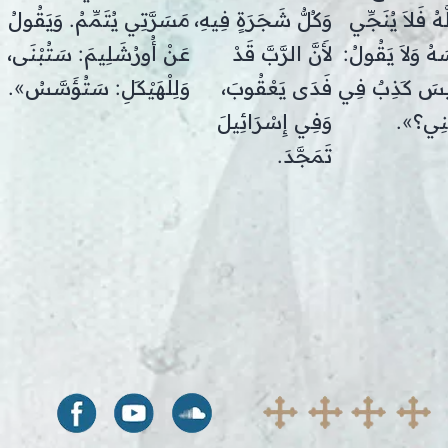
َهُ فَلاَ يُنَجِّي
وَكُلُّ شَجَرَةٍ فِيهِ،
مَسَرَّتِي يُتَمِّمُ. وَيَقُولُ
َهُ وَلاَ يَقُولُ:
لأَنَّ الرَّبَّ قَدْ
عَنْ أُورُشَلِيمَ: سَتُبْنَى،
يْسَ كَذِبٌ فِي
فَدَى يَعْقُوبَ،
وَلِلْهَيْكَلِ: سَتُؤَسَّسُ».
ينِي؟».
وَفِي إِسْرَائِيلَ
تَمَجَّدَ.