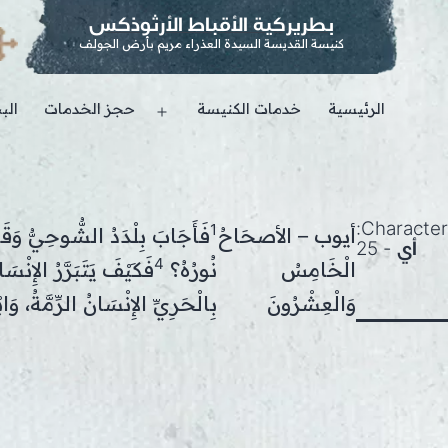
بطريركية الأقباط الأرثوذكس
كنيسة القديسة السيدة العذراء مريم بأرض الجولف
الرئيسية
خدمات الكنيسة
حجز الخدمات
الب
Open
menu
Character:
1
أيوب – الأصحَاحُ
فَأَجَابَ بِلْدَدُ الشُّوحِيُّ وَق
أي - 25
4
الْخَامِسُ
نُورُهُ؟
فَكَيْفَ يَتَبَرَّرُ الإِنْس
وَالْعِشْرُونَ
بِالْحَرِيِّ الإِنْسَانُ الرِّمَّةُ، وَ