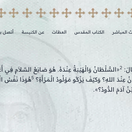
ث المباشر
الكتاب المقدس
العظات
عن الكنيسة
أتصل بن
2
َالَ:
«السُّلْطَانُ وَالْهَيْبَةُ عِنْدَهُ. هُوَ صَانِعُ السَّلاَمِ فِي أَع
5
َانُ عِنْدَ اللهِ؟ وَكَيْفَ يَزْكُو مَوْلُودُ الْمَرْأَةِ؟
هُوَذَا نَفْسُ الْق
ابْنُ آدَمَ الدُّودُ؟».