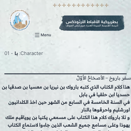
p
o
t
بطريركية الأقباط الأرثوذكس
كنيسة القديسة السيدة العذراء مريم بأرض الجولف
Menu
Character:
با - 01
سفر باروخ – الأصحَاحُ الأَوَّلُ
هذا كلام الكتاب الذي كتبه باروك بن نيريا بن معسيا بن صدقيا بن
حسديا ابن حلقيا في بابل
في السنة الخامسة في السابع من الشهر حين اخذ الكلدانيون
اورشليم واحرقوها بالنار
و تلا باروك كلام هذا الكتاب على مسمعي يكنيا بن يوياقيم ملك
يهوذا وعلى مسامع جميع الشعب الذين جاءوا لاستماع الكتاب