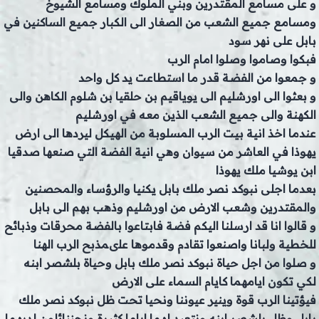
و على مسامع المقتدرين وبني الملوك ومسامع الشيوخ
ومسامع جميع الشعب من الصغار الى الكبار جميع الساكنين في
بابل على نهر سود
فبكوا وصاموا وصلوا امام الرب
و جمعوا من الفضة قدر ما استطاعت يد كل واحد
و بعثوا الى اورشليم الى يوياقيم بن حلقيا بن شلوم الكاهن والى
الكهنة والى جميع الشعب الذين معه في اورشليم
عندما اخذ انية بيت الرب المسلوبة من الهيكل ليردها الى ارض
يهوذا في العاشر من سيوان وهي انية الفضة التي صنعها صدقيا
ابن يوشيا ملك يهوذا
بعدما اجلى نبوكد نصر ملك بابل يكنيا والرؤساء والمحصنين
والمقتدرين وشعب الارض من اورشليم وذهب بهم الى بابل
و قالوا انا قد ارسلنا اليكم فضة فابتاعوا بالفضة محرقات وذبائح
للخطية ولبانا واصنعوا تقادم وقدموها علىمذبح الرب الهنا
و صلوا من اجل حياة نبوكد نصر ملك بابل وحياة بلشصر ابنه
لكي تكون ايامهما كايام السماء على الارض
فيؤتينا الرب قوة وينير عيوننا ونحيا تحت ظل نبوكد نصر ملك
بابل وظل بلشصر ابنه ونتعبد لهما اياما كثيرة ونحننائلون لديهما