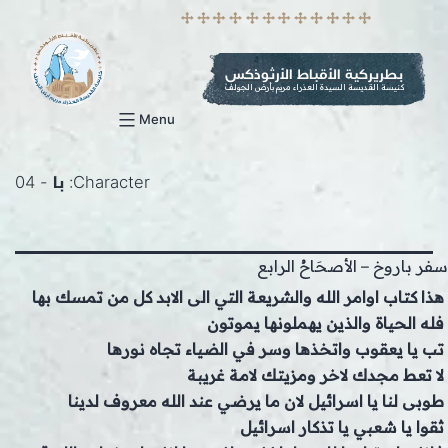
p
o
t
بطريركية الأقباط الأرثوذكس
كنيسة القديسة السيدة العذراء مريم بأرض الجولف
Menu
Character:
با - 04
سفر باروخ – الأصحَاحُ الرابع
هذا كتاب اوامر الله والشريعة التي الى الابد كل من تمسك بها
فله الحياة والذين يهملونها يموتون
تب يا يعقوب واتخذها وسر في الضياء تجاه نورها
لا تعط مجدك لاخر ومزيتك لامة غريبة
طوبى لنا يا اسرائيل لان ما يرضي عند الله معروف لدينا
ثقوا يا شعبي يا تذكار اسرائيل