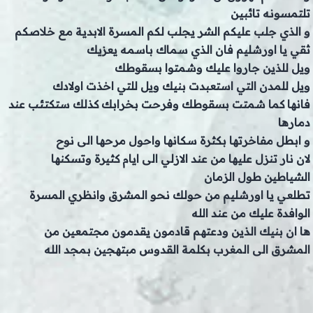
تلتمسونه تائبين
و الذي جلب عليكم الشر يجلب لكم المسرة الابدية مع خلاصكم
ثقي يا اورشليم فان الذي سماك باسمه يعزيك
ويل للذين جاروا عليك وشمتوا بسقوطك
ويل للمدن التي استعبدت بنيك ويل للتي اخذت اولادك
فانها كما شمتت بسقوطك وفرحت بخرابك كذلك ستكتئب عند
دمارها
و ابطل مفاخرتها بكثرة سكانها واحول مرحها الى نوح
لان نار تنزل عليها من عند الازلي الى ايام كثيرة وتسكنها
الشياطين طول الزمان
تطلعي يا اورشليم من حولك نحو المشرق وانظري المسرة
الوافدة عليك من عند الله
ها ان بنيك الذين ودعتهم قادمون يقدمون مجتمعين من
المشرق الى المغرب بكلمة القدوس مبتهجين بمجد الله