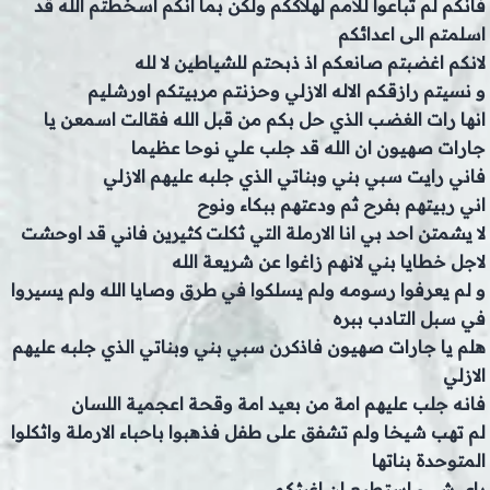
فانكم لم تباعوا للامم لهلاككم ولكن بما انكم اسخطتم الله قد
اسلمتم الى اعدائكم
لانكم اغضبتم صانعكم اذ ذبحتم للشياطين لا لله
و نسيتم رازقكم الاله الازلي وحزنتم مربيتكم اورشليم
انها رات الغضب الذي حل بكم من قبل الله فقالت اسمعن يا
جارات صهيون ان الله قد جلب علي نوحا عظيما
فاني رايت سبي بني وبناتي الذي جلبه عليهم الازلي
اني ربيتهم بفرح ثم ودعتهم ببكاء ونوح
لا يشمتن احد بي انا الارملة التي ثكلت كثيرين فاني قد اوحشت
لاجل خطايا بني لانهم زاغوا عن شريعة الله
و لم يعرفوا رسومه ولم يسلكوا في طرق وصايا الله ولم يسيروا
في سبل التادب ببره
هلم يا جارات صهيون فاذكرن سبي بني وبناتي الذي جلبه عليهم
الازلي
فانه جلب عليهم امة من بعيد امة وقحة اعجمية اللسان
لم تهب شيخا ولم تشفق على طفل فذهبوا باحباء الارملة واثكلوا
المتوحدة بناتها
باي شيء استطيع ان اغيثكم