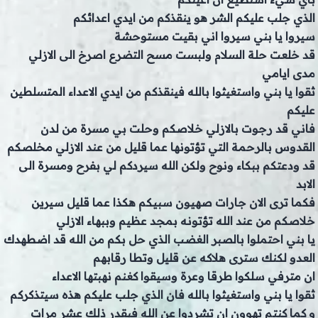
الذي جلب عليكم الشر هو ينقذكم من ايدي اعدائكم
سيروا يا بني سيروا اني بقيت مستوحشة
قد خلعت حلة السلام ولبست مسح التضرع اصرخ الى الازلي
مدى ايامي
ثقوا يا بني واستغيثوا بالله فينقذكم من ايدي الاعداء المتسلطين
عليكم
فاني قد رجوت بالازلي خلاصكم وحلت بي مسرة من لدن
القدوس بالرحمة التي تؤتونها عما قليل من عند الازلي مخلصكم
قد ودعتكم ببكاء ونوح ولكن الله سيردكم لي بفرح ومسرة الى
الابد
فكما ترى الان جارات صهيون سبيكم هكذا عما قليل سيرين
خلاصكم من عند الله تؤتونه بمجد عظيم وببهاء الازلي
يا بني احتملوا بالصبر الغضب الذي حل بكم من الله قد اضطهدك
العدو لكنك سترى هلاكه عن قليل وتطا رقابهم
ان مترفي سلكوا طرقا وعرة وسيقوا كغنم نهبتها الاعداء
ثقوا يا بني واستغيثوا بالله فان الذي جلب عليكم هذه سيتذكركم
و كما كنتم تهوون ان تشردوا عن الله فبقدر ذلك عشر مرات