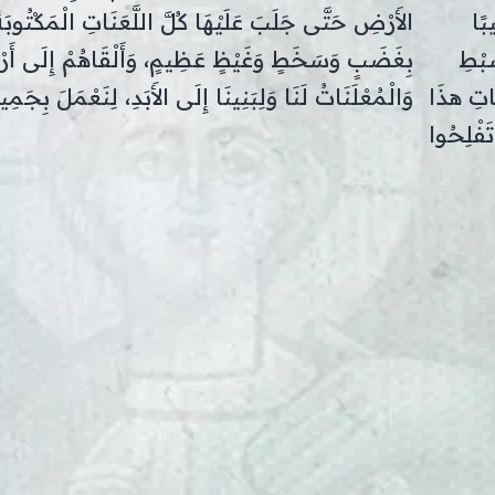
بًا
الأَرْضِ حَتَّى جَلَبَ عَلَيْهَا كُلَّ اللَّعَنَاتِ الْمَكْتُو
ِبْطِ
بِغَضَبٍ وَسَخَطٍ وَغَيْظٍ عَظِيمٍ، وَأَلْقَاهُمْ إِلَى أَ
اتِ هذَا
وَالْمُعْلَنَاتُ لَنَا وَلِبَنِينَا إِلَى الأَبَدِ، لِنَعْمَلَ بِجَ
تَفْلِحُوا