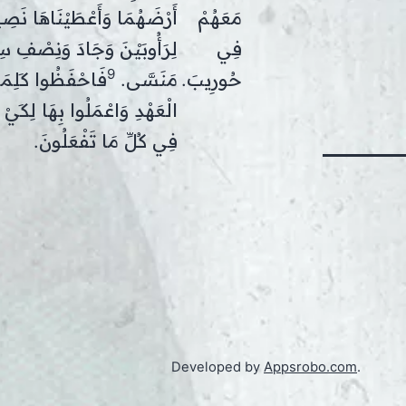
مَعَهُمْ
أَرْضَهُمَا وَأَعْطَيْنَاهَا نَصِي
فِي
لِرَأُوبَيْنَ وَجَادَ وَنِصْفِ س
9
حُورِيبَ.
مَنَسَّى.
فَاحْفَظُوا كَلِمَ
الْعَهْدِ وَاعْمَلُوا بِهَا لِكَيْ 
فِي كُلِّ مَا تَفْعَلُونَ.
Developed by
Appsrobo.com
.