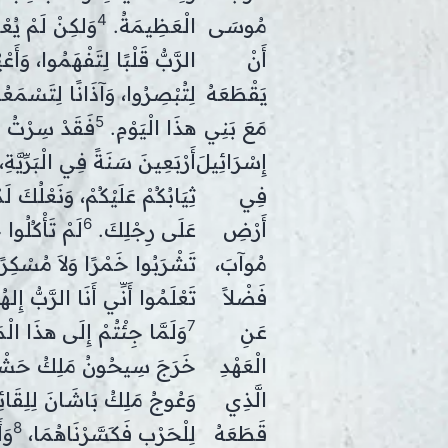
4
مُوسَى
الْعَظِيمَةُ.
وَلكِنْ لَمْ يُعْ
أَنْ
الرَّبُّ قَلْبًا لِتَفْهَمُوا، وَأَعْيُ
يَقْطَعَهُ
لِتُبْصِرُوا، وَآذَانًا لِتَسْمَعُ
5
مَعَ بَنِي
هذَا الْيَوْمِ.
فَقَدْ سِرْتُ بِ
إِسْرَائِيلَ
أَرْبَعِينَ سَنَةً فِي الْبَرِّيَّةِ،
فِي
ثِيَابُكُمْ عَلَيْكُمْ، وَنَعْلُكَ لَم
6
أَرْضِ
عَلَى رِجْلِكَ.
لَمْ تَأْكُلُوا 
مُوآبَ،
تَشْرَبُوا خَمْرًا وَلاَ مُسْكِرً
فَضْلاً
تَعْلَمُوا أَنِّي أَنَا الرَّبُّ إِلهُ
7
عَنِ
وَلَمَّا جِئْتُمْ إِلَى هذَا الْم
الْعَهْدِ
خَرَجَ سِيحُونُ مَلِكُ حَشْ
الَّذِي
وَعُوجُ مَلِكُ بَاشَانَ لِلِقَائِن
8
قَطَعَهُ
لِلْحَرْبِ فَكَسَّرْنَاهُمَا،
وَأ