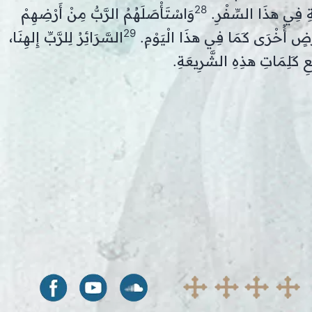
28
بَةِ فِي هذَا السِّفْرِ.
وَاسْتَأْصَلَهُمُ الرَّبُّ مِنْ أَرْضِهِمْ
29
رْضٍ أُخْرَى كَمَا فِي هذَا الْيَوْمِ.
السَّرَائِرُ لِلرَّبِّ إِلهِنَا،
مِيعِ كَلِمَاتِ هذِهِ الشَّرِيعَةِ.