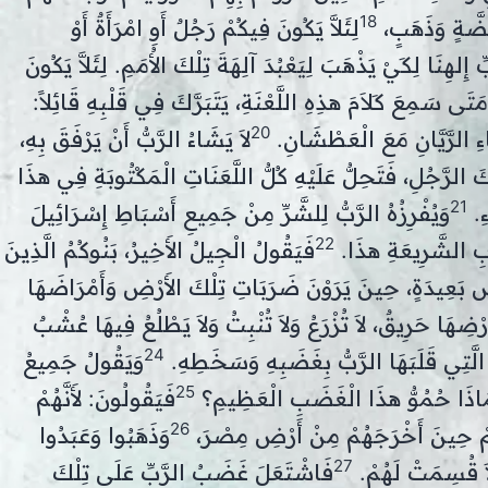
18
ِضَّةٍ وَذَهَبٍ،
لِئَلاَّ يَكُونَ فِيكُمْ رَجُلٌ أَوِ امْرَأَةٌ أَوْ
ِلهِنَا لِكَيْ يَذْهَبَ لِيَعْبُدَ آلِهَةَ تِلْكَ الأُمَمِ. لِئَلاَّ يَكُونَ
َتَى سَمِعَ كَلاَمَ هذِهِ اللَّعْنَةِ، يَتَبَرَّكَ فِي قَلْبِهِ قَائِلاً:
20
ءِ الرَّيَّانِ مَعَ الْعَطْشَانِ.
لاَ يَشَاءُ الرَّبُّ أَنْ يَرْفَقَ بِهِ،
َ الرَّجُلِ، فَتَحِلُّ عَلَيْهِ كُلُّ اللَّعَنَاتِ الْمَكْتُوبَةِ فِي هذَا
21
ءِ.
وَيُفْرِزُهُ الرَّبُّ لِلشَّرِّ مِنْ جَمِيعِ أَسْبَاطِ إِسْرَائِيلَ
22
بِ الشَّرِيعَةِ هذَا.
فَيَقُولُ الْجِيلُ الأَخِيرُ، بَنُوكُمُ الَّذِينَ
ْضٍ بَعِيدَةٍ، حِينَ يَرَوْنَ ضَرَبَاتِ تِلْكَ الأَرْضِ وَأَمْرَاضَهَا
َرْضِهَا حَرِيقٌ، لاَ تُزْرَعُ وَلاَ تُنْبِتُ وَلاَ يَطْلُعُ فِيهَا عُشْبٌ
24
الَّتِي قَلَبَهَا الرَّبُّ بِغَضَبِهِ وَسَخَطِهِ.
وَيَقُولُ جَمِيعُ
25
لِمَاذَا حُمُوُّ هذَا الْغَضَبِ الْعَظِيمِ؟
فَيَقُولُونَ: لأَنَّهُمْ
26
َهُمْ حِينَ أَخْرَجَهُمْ مِنْ أَرْضِ مِصْرَ،
وَذَهَبُوا وَعَبَدُوا
27
لاَ قُسِمَتْ لَهُمْ.
فَاشْتَعَلَ غَضَبُ الرَّبِّ عَلَى تِلْكَ