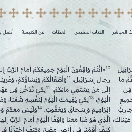
ث المباشر
الكتاب المقدس
العظات
عن الكنيسة
أتصل بن
10
َائِيلَ
«أَنْتُمْ وَاقِفُونَ الْيَوْمَ جَمِيعُكُمْ أَمَامَ الرَّبِّ إِ
11
ُمْ مَا
رِجَالِ إِسْرَائِيلَ،
وَأَطْفَالُكُمْ وَنِسَاؤُكُمْ، وَغَرِي
12
ْ فِي
إِلَى مَنْ يَسْتَقِي مَاءَكُمْ،
لِكَيْ تَدْخُلَ فِي عَهْدِ
13
َمِيعِ
الْيَوْمَ،
لِكَيْ يُقِيمَكَ الْيَوْمَ لِنَفْسِهِ شَعْبًا، وَه
14
جَارِبُ
إِبْرَاهِيمَ وَإِسْحَاقَ وَيَعْقُوبَ.
وَلَيْسَ مَعَكُمْ وَح
 عَيْنَاكَ،
الَّذِي هُوَ هُنَا مَعَنَا وَاقِفًا الْيَوْمَ أَمَامَ الرَّبِّ إِله
كَيْفَ أَقَمْنَا فِي أَرْضِ مِصْرَ، وَكَيْفَ اجْتَزْنَا فِي و