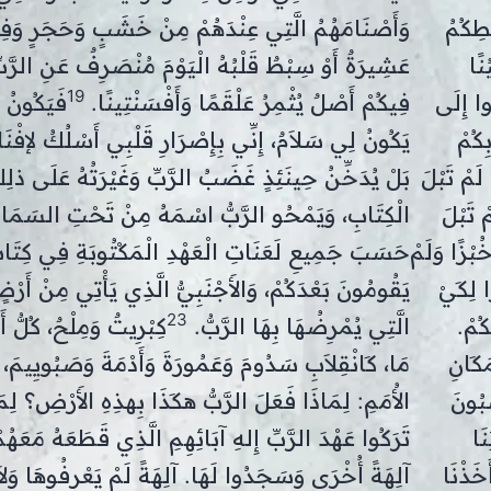
طِكُمُ
وَأَصْنَامَهُمُ الَّتِي عِنْدَهُمْ مِنْ خَشَبٍ وَحَجَرٍ وَف
نًا
عَشِيرَةٌ أَوْ سِبْطٌ قَلْبُهُ الْيَوْمَ مُنْصَرِفٌ عَنِ الرَّبِّ إ
19
وا إِلَى
فِيكُمْ أَصْلٌ يُثْمِرُ عَلْقَمًا وَأَفْسَنْتِينًا.
فَيَكُونُ م
كُمْ
يَكُونُ لِي سَلاَمٌ، إِنِّي بِإِصْرَارِ قَلْبِي أَسْلُكُ لإفْنَا
 لَمْ تَبْلَ
بَلْ يُدَخِّنُ حِينَئِذٍ غَضَبُ الرَّبِّ وَغَيْرَتُهُ عَلَى ذلِك
ْ تَبْلَ
الْكِتَابِ، وَيَمْحُو الرَّبُّ اسْمَهُ مِنْ تَحْتِ السَمَا
خُبْزًا وَلَمْ
حَسَبَ جَمِيعِ لَعَنَاتِ الْعَهْدِ الْمَكْتُوبَةِ فِي كِتَا
ا لِكَيْ
يَقُومُونَ بَعْدَكُمْ، وَالأَجْنَبِيُّ الَّذِي يَأْتِي مِنْ أَر
23
كُمْ.
الَّتِي يُمْرِضُهَا بِهَا الرَّبُّ.
كِبْرِيتٌ وَمِلْحٌ، كُلُّ أ
َكَانِ
مَا، كَانْقِلاَبِ سَدُومَ وَعَمُورَةَ وَأَدْمَةَ وَصَبُويِيمَ، 
بُونَ
الأُمَمِ: لِمَاذَا فَعَلَ الرَّبُّ هكَذَا بِهذِهِ الأَرْضِ؟ 
َا
تَرَكُوا عَهْدَ الرَّبِّ إِلهِ آبَائِهِمِ الَّذِي قَطَعَهُ مَع
َخَذْنَا
آلِهَةً أُخْرَى وَسَجَدُوا لَهَا. آلِهَةً لَمْ يَعْرِفُوهَا وَ