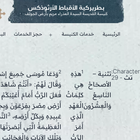
بطريركية الأقباط الأرثوذكس
كنيسة القديسة السيدة العذراء مريم بأرض الجولف
الرئيسية
خدمات الكنيسة
حجز الخدمات
الب
Open
menu
Character:
2
1
تثنية –
هذِهِ
وَدَعَا مُوسَى جَمِيعَ إِسْر
تث - 29
الأصحَاحُ
هِيَ
وَقَالَ لَهُمْ: «أَنْتُمْ شَاهَدْت
التَاسِعُ
كَلِمَاتُ
فَعَلَ الرَّبُّ أَمَامَ أَعْيُنِكُم
وَالْعِشْرُونَ
الْعَهْدِ
أَرْضِ مِصْرَ بِفِرْعَوْنَ وَبِج
3
الَّذِي
عَبِيدِهِ وَبِكُلِّ أَرْضِهِ،
التَّ
أَمَرَ
الْعَظِيمَةُ الَّتِي أَبْصَرَتْهَا
الرَّبُّ
وَتِلْكَ الآيَاتِ وَالْعَجَائِبَ